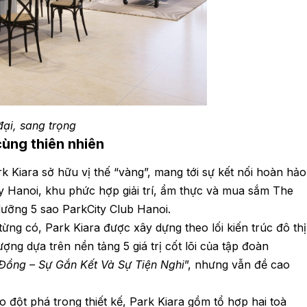
đại, sang trọng
cùng thiên nhiên
Park Kiara sở hữu vị thế “vàng”, mang tới sự kết nối hoàn hảo
ty Hanoi, khu phức hợp giải trí, ẩm thực và mua sắm The
dưỡng 5 sao ParkCity Club Hanoi.
ng có, Park Kiara được xây dựng theo lối kiến trúc đô thị
ợng dựa trên nền tảng 5 giá trị cốt lõi của tập đoàn
 Đồng – Sự Gắn Kết Và Sự Tiện Nghi
”, nhưng vẫn đề cao
 đột phá trong thiết kế, Park Kiara gồm tổ hợp hai toà