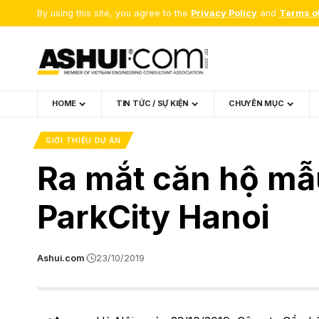
By using this site, you agree to the
Privacy Policy
and
Terms o
HOME
TIN TỨC / SỰ KIỆN
CHUYÊN MỤC
GIỚI THIỆU DỰ ÁN
Ra mắt căn hộ mẫu
ParkCity Hanoi
Ashui.com
23/10/2019