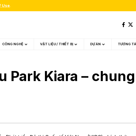
f Use
.
CÔNG NGHỆ
VẬT LIỆU / THIẾT BỊ
DỰ ÁN
TƯƠNG T
 Park Kiara – chung 