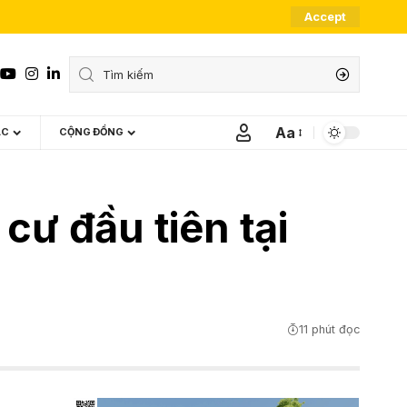
Accept
Aa
ÁC
CỘNG ĐỒNG
Font
Resizer
cư đầu tiên tại
11 phút đọc