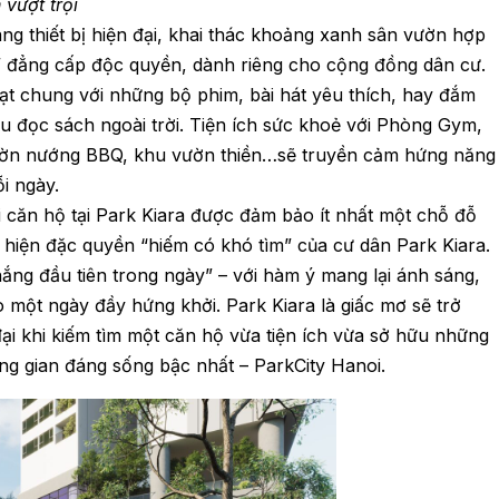
 vượt trội
ng thiết bị hiện đại, khai thác khoảng xanh sân vườn hợp
h” đẳng cấp độc quyền, dành riêng cho cộng đồng dân cư.
ạt chung với những bộ phim, bài hát yêu thích, hay đắm
u đọc sách ngoài trời. Tiện ích sức khoẻ với Phòng Gym,
, vườn nướng BBQ, khu vườn thiền…sẽ truyền cảm hứng năng
i ngày.
mỗi căn hộ tại Park Kiara được đảm bảo ít nhất một chỗ đỗ
ể hiện đặc quyền “hiếm có khó tìm” của cư dân Park Kiara.
 nắng đầu tiên trong ngày” – với hàm ý mang lại ánh sáng,
o một ngày đầy hứng khởi. Park Kiara là giấc mơ sẽ trở
ại khi kiếm tìm một căn hộ vừa tiện ích vừa sở hữu những
ng gian đáng sống bậc nhất – ParkCity Hanoi.