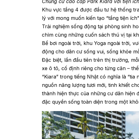
Chung cư cao cấp Park Kiara với tiện ích
Khu vực tầng 4 được đầu tư hệ thống tra
lý với mong muốn kiến tạo “tầng tiện íc
Trải nghiệm sống động tại phòng sinh ho
chìm cùng những cuốn sách thú vị tại kh
Bể bơi ngoài trời, khu Yoga ngoài trời
động cho dân cư sống vui, sống khỏe mỗ
Đặc biệt, lần đầu tiên trên thị trường, 
xe ô tô, cố định riêng cho từng căn – th
“Kiara” trong tiếng Nhật có nghĩa là “tia
nguồn năng lượng tươi mới, tinh khiết ch
thành hiện thực của những cư dân hiện đ
đặc quyền sống toàn diện trong một khô