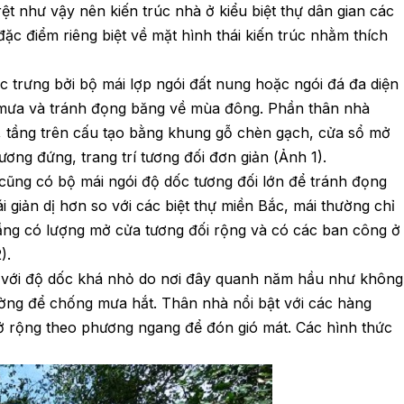
rệt như vậy nên kiến trúc nhà ở kiểu biệt thự dân gian các
 điểm riêng biệt về mặt hình thái kiến trúc nhằm thích
 trưng bởi bộ mái lợp ngói đất nung hoặc ngói đá đa diện
 mưa và tránh đọng băng về mùa đông. Phần thân nhà
h, tầng trên cấu tạo bằng khung gỗ chèn gạch, cửa sổ mở
ơng đứng, trang trí tương đối đơn giản (Ảnh 1).
cũng có bộ mái ngói độ dốc tương đối lớn để tránh đọng
 giản dị hơn so với các biệt thự miền Bắc, mái thường chỉ
tầng có lượng mở cửa tương đối rộng và có các ban công ở
).
 với độ dốc khá nhỏ do nơi đây quanh năm hầu như không
ường để chống mưa hắt. Thân nhà nổi bật với các hàng
ở rộng theo phương ngang để đón gió mát. Các hình thức