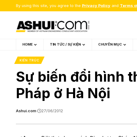
By using this site, you agree to the
Privacy Policy
and
Terms o
HOME
TIN TỨC / SỰ KIỆN
CHUYÊN MỤC
KIẾN TRÚC
Sự biến đổi hình 
Pháp ở Hà Nội
Ashui.com
27/06/2012