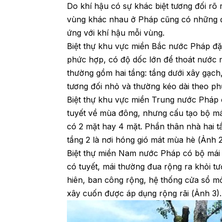
Do khí hậu có sự khác biệt tương đối rõ 
vùng khác nhau ở Pháp cũng có những đặc
ứng với khí hậu mỗi vùng.
Biệt thự khu vực miền Bắc nước Pháp đặc
phức hợp, có độ dốc lớn để thoát nước
thường gồm hai tầng: tầng dưới xây gạc
tương đối nhỏ và thường kéo dài theo phư
Biệt thự khu vực miền Trung nước Pháp 
tuyết về mùa đông, nhưng cấu tạo bộ mái
có 2 mặt hay 4 mặt. Phần thân nhà hai 
tầng 2 là nơi hóng gió mát mùa hè (Ảnh 2
Biệt thự miền Nam nước Pháp có bộ mái
có tuyết, mái thường đua rộng ra khỏi t
hiên, ban công rộng, hệ thống cửa sổ m
xây cuốn được áp dụng rộng rãi (Ảnh 3).