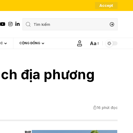
Accept
Aa
ÁC
CỘNG ĐỒNG
Font
Resizer
cách địa phương
16 phút đọc