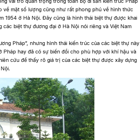
g vai trò quan trọng trong toàn bộ di sản kiến trúc Pháp
cao về mặt số lượng cũng như rất phong phú về hình thức
ăm 1954 ở Hà Nội. Đây cũng là hình thái biệt thự được khai
ng các biệt thự đương đại ở Hà Nội nói riêng và Việt Nam
ương Pháp”, nhưng hình thái kiến trúc của các biệt thự này
 ở Pháp hay đã có sự biến đổi cho phù hợp với khí hậu và
iên cứu để thấy rõ giá trị của các biệt thự được xây dựng
Nội.