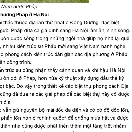
ền Nam nước Pháp
 phương Pháp ở Hà Nội
i thác thuộc địa lần thứ nhất ở Đông Dương, đặc biệt
gười Pháp đưa cả gia đình sang Hà Nội làm ăn, sinh sống.
ốn được sống trong những ngôi nhà giúp họ nhớ lại quê
y, nhiều kiến trúc sư Pháp mới sang Việt Nam hành nghề
heo phong cách kiến trúc dân gian các địa phương ở Pháp
ân công trình.
kiến trúc sư cũng nhận thấy cảnh quan và khí hậu Hà Nội
ậu ôn đới ở Pháp, hơn nữa kỹ thuật xây dựng đầu thế kỷ
t bậc. Do vậy trong thiết kế các biệt thự phong cách Địa
cũng đã đưa ra các giải pháp để các biệt thự này có được
 địa.
 vẫn giữ nguyên bộ mái dốc đa diện và có có độ dốc lớn,
ó phần lớn hơn ở “chính quốc” để chống mưa hắt và được
thân nhà cũng được phát triển thêm một tầng trệt nhằm