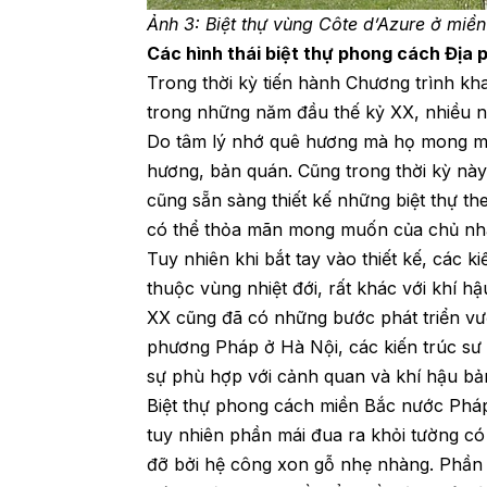
Ảnh 3: Biệt thự vùng Côte d’Azure ở mi
Các hình thái biệt thự phong cách Địa
Trong thời kỳ tiến hành Chương trình kha
trong những năm đầu thế kỷ XX, nhiều n
Do tâm lý nhớ quê hương mà họ mong mu
hương, bản quán. Cũng trong thời kỳ nà
cũng sẵn sàng thiết kế những biệt thự t
có thể thỏa mãn mong muốn của chủ nh
Tuy nhiên khi bắt tay vào thiết kế, các 
thuộc vùng nhiệt đới, rất khác với khí h
XX cũng đã có những bước phát triển vượ
phương Pháp ở Hà Nội, các kiến trúc sư 
sự phù hợp với cảnh quan và khí hậu bản
Biệt thự phong cách miền Bắc nước Pháp
tuy nhiên phần mái đua ra khỏi tường c
đỡ bởi hệ công xon gỗ nhẹ nhàng. Phần 