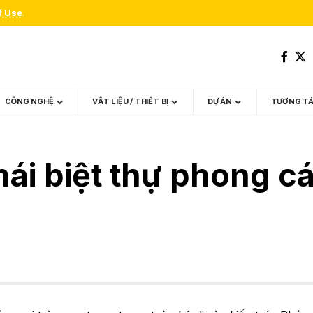
f Use
.
CÔNG NGHỆ
VẬT LIỆU / THIẾT BỊ
DỰ ÁN
TƯƠNG T
thái biệt thự phong 