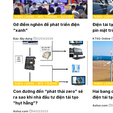
NĂNG LƯỢNG - MÔI TRƯỜNG
SỰ KIỆN
NĂNG LƯỢNG
Gỡ điểm nghẽn để phát triển điện
Điện tái t
“xanh”
pin mặt tr
Báo Xây dựng
22/04/2026
KTSG Online
NĂNG LƯỢNG - MÔI TRƯỜNG
NĂNG LƯỢNG
Con đường đến “phát thải zero” sẽ
Hai bang 
ra sao khi nhà đầu tư điện tái tạo
điện tái t
“hụt hẫng”?
Ashui.com
1
Ashui.com
14/02/2023