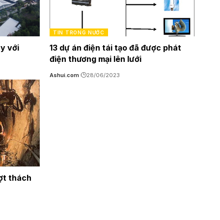
TIN TRONG NƯỚC
y với
13 dự án điện tái tạo đã được phát
điện thương mại lên lưới
Ashui.com
28/06/2023
ượt thách