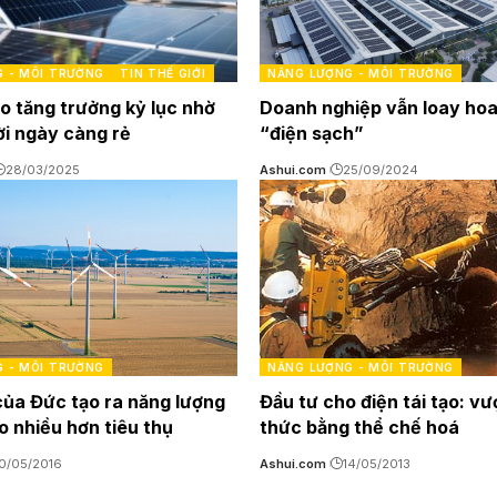
 - MÔI TRƯỜNG
TIN THẾ GIỚI
NĂNG LƯỢNG - MÔI TRƯỜNG
ạo tăng trưởng kỷ lục nhờ
Doanh nghiệp vẫn loay hoa
ời ngày càng rẻ
“điện sạch”
28/03/2025
Ashui.com
25/09/2024
 - MÔI TRƯỜNG
NĂNG LƯỢNG - MÔI TRƯỜNG
của Đức tạo ra năng lượng
Đầu tư cho điện tái tạo: v
ạo nhiều hơn tiêu thụ
thức bằng thể chế hoá
0/05/2016
Ashui.com
14/05/2013