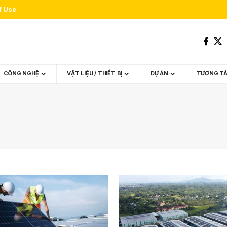
f Use
.
CÔNG NGHỆ
VẬT LIỆU / THIẾT BỊ
DỰ ÁN
TƯƠNG T