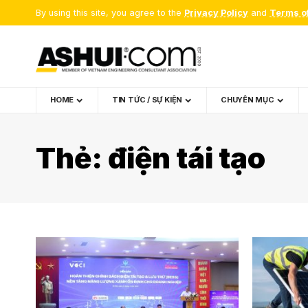
By using this site, you agree to the
Privacy Policy
and
Terms o
HOME
TIN TỨC / SỰ KIỆN
CHUYÊN MỤC
Thẻ:
điện tái tạo