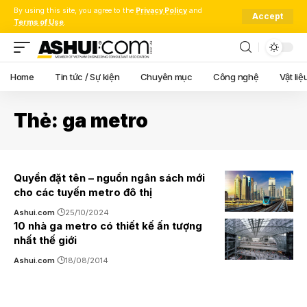
By using this site, you agree to the
Privacy Policy
and
Accept
Terms of Use
.
Home
Tin tức / Sự kiện
Chuyên mục
Công nghệ
Vật liệ
Thẻ:
ga metro
Quyền đặt tên – nguồn ngân sách mới
cho các tuyến metro đô thị
Ashui.com
25/10/2024
10 nhà ga metro có thiết kế ấn tượng
nhất thế giới
Ashui.com
18/08/2014