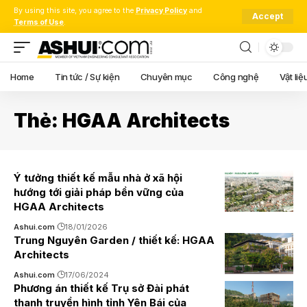
By using this site, you agree to the
Privacy Policy
and
Accept
Terms of Use
.
Home
Tin tức / Sự kiện
Chuyên mục
Công nghệ
Vật liệ
Thẻ:
HGAA Architects
Ý tưởng thiết kế mẫu nhà ở xã hội
hướng tới giải pháp bền vững của
HGAA Architects
Ashui.com
18/01/2026
Trung Nguyên Garden / thiết kế: HGAA
Architects
Ashui.com
17/06/2024
Phương án thiết kế Trụ sở Đài phát
thanh truyền hình tỉnh Yên Bái của