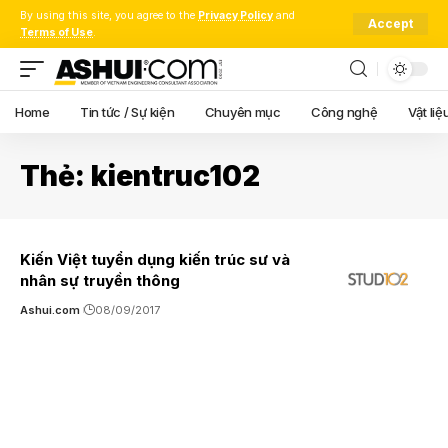
By using this site, you agree to the
Privacy Policy
and
Accept
Terms of Use
.
Home
Tin tức / Sự kiện
Chuyên mục
Công nghệ
Vật liệ
Thẻ:
kientruc102
Kiến Việt tuyển dụng kiến trúc sư và
nhân sự truyền thông
Ashui.com
08/09/2017