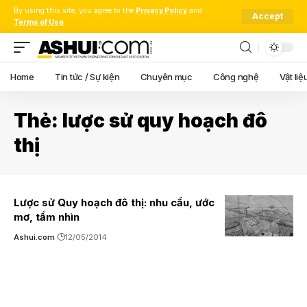
By using this site, you agree to the
Privacy Policy
and
Accept
Terms of Use
.
Home
Tin tức / Sự kiện
Chuyên mục
Công nghệ
Vật liệ
Thẻ:
lược sử quy hoạch đô
thị
Lược sử Quy hoạch đô thị: nhu cầu, ước
mơ, tầm nhìn
Ashui.com
12/05/2014