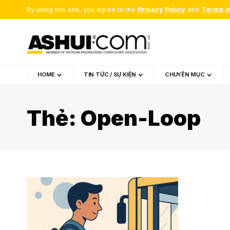
By using this site, you agree to the
Privacy Policy
and
Terms o
HOME
TIN TỨC / SỰ KIỆN
CHUYÊN MỤC
Thẻ:
Open-Loop