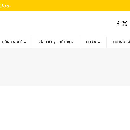
f Use
.
CÔNG NGHỆ
VẬT LIỆU / THIẾT BỊ
DỰ ÁN
TƯƠNG T