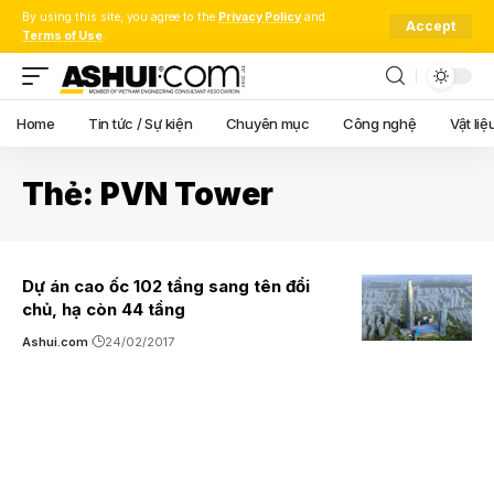
By using this site, you agree to the
Privacy Policy
and
Accept
Terms of Use
.
Home
Tin tức / Sự kiện
Chuyên mục
Công nghệ
Vật liệ
Thẻ:
PVN Tower
Dự án cao ốc 102 tầng sang tên đổi
chủ, hạ còn 44 tầng
Ashui.com
24/02/2017