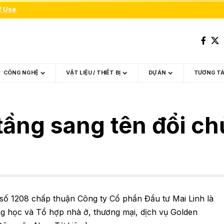
f Use
.
CÔNG NGHỆ
VẬT LIỆU / THIẾT BỊ
DỰ ÁN
TƯƠNG T
tầng sang tên đổi ch
ố 1208 chấp thuận Công ty Cổ phần Đầu tư Mai Linh là
ờng học và Tổ hợp nhà ở, thương mại, dịch vụ Golden