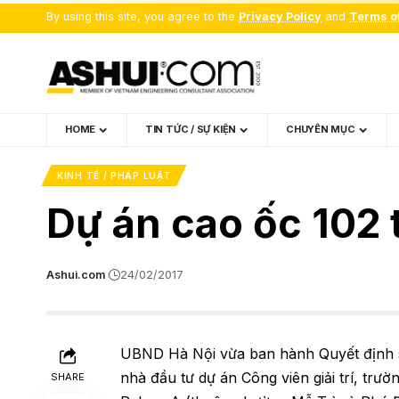
By using this site, you agree to the
Privacy Policy
and
Terms o
HOME
TIN TỨC / SỰ KIỆN
CHUYÊN MỤC
KINH TẾ / PHÁP LUẬT
Dự án cao ốc 102 
Ashui.com
24/02/2017
UBND Hà Nội vừa ban hành Quyết định s
nhà đầu tư dự án Công viên giải trí, trư
SHARE