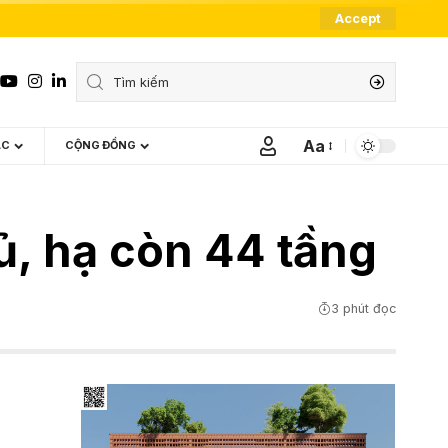
Accept
Aa
ÁC
CỘNG ĐỒNG
Font
Resizer
ủ, hạ còn 44 tầng
3 phút đọc