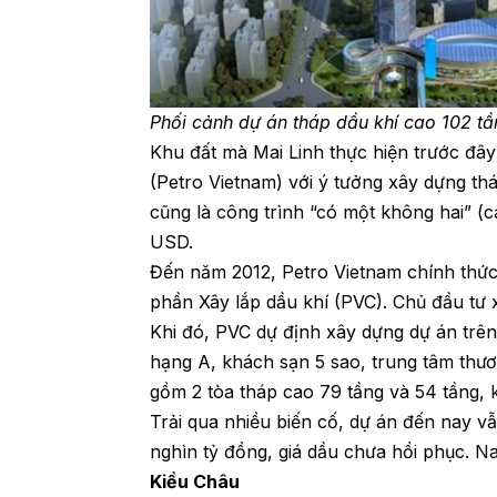
Phối cảnh dự án tháp dầu khí cao 102 tần
Khu đất mà Mai Linh thực hiện trước đâ
(Petro Vietnam) với ý tưởng xây dựng th
cũng là công trình “có một không hai” (ca
USD.
Đến năm 2012, Petro Vietnam chính thức 
phần Xây lắp dầu khí (PVC). Chủ đầu tư 
Khi đó, PVC dự định xây dựng dự án tr
hạng A, khách sạn 5 sao, trung tâm thươ
gồm 2 tòa tháp cao 79 tầng và 54 tầng, k
Trải qua nhiều biến cố, dự án đến nay v
nghìn tỷ đồng, giá dầu chưa hồi phục. N
Kiều Châu