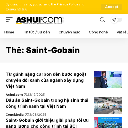
By using this site, you agree to the
Privacy Policy
and
Accept
Terms of Use
.
Home
Tin tức / Sự kiện
Chuyên mục
Công nghệ
Vật liệ
Thẻ:
Saint-Gobain
Từ gánh nặng carbon đến bước ngoặt
chuyển đổi xanh của ngành xây dựng
Việt Nam
Ashui.com
23/12/2025
Dấu ấn Saint-Gobain trong hệ sinh thái
công trình xanh tại Việt Nam
ConsMedia
13/08/2025
Saint-Gobain giới thiệu giải pháp tối ưu
năng lượng cho công trình tại BCI