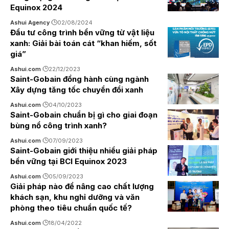
Equinox 2024
Ashui Agency
02/08/2024
Đầu tư công trình bền vững từ vật liệu
xanh: Giải bài toán cát “khan hiếm, sốt
giá”
Ashui.com
22/12/2023
Saint-Gobain đồng hành cùng ngành
Xây dựng tăng tốc chuyển đổi xanh
Ashui.com
04/10/2023
Saint-Gobain chuẩn bị gì cho giai đoạn
bùng nổ công trình xanh?
Ashui.com
07/09/2023
Saint-Gobain giới thiệu nhiều giải pháp
bền vững tại BCI Equinox 2023
Ashui.com
05/09/2023
Giải pháp nào để nâng cao chất lượng
khách sạn, khu nghỉ dưỡng và văn
phòng theo tiêu chuẩn quốc tế?
Ashui.com
18/04/2022