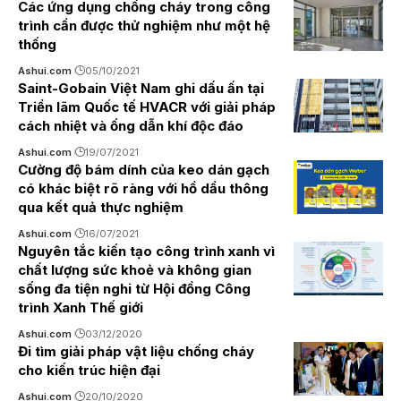
Các ứng dụng chống cháy trong công
trình cần được thử nghiệm như một hệ
thống
Ashui.com
05/10/2021
Saint-Gobain Việt Nam ghi dấu ấn tại
Triển lãm Quốc tế HVACR với giải pháp
cách nhiệt và ống dẫn khí độc đáo
Ashui.com
19/07/2021
Cường độ bám dính của keo dán gạch
có khác biệt rõ ràng với hồ dầu thông
qua kết quả thực nghiệm
Ashui.com
16/07/2021
Nguyên tắc kiến tạo công trình xanh vì
chất lượng sức khoẻ và không gian
sống đa tiện nghi từ Hội đồng Công
trình Xanh Thế giới
Ashui.com
03/12/2020
Đi tìm giải pháp vật liệu chống cháy
cho kiến trúc hiện đại
Ashui.com
20/10/2020