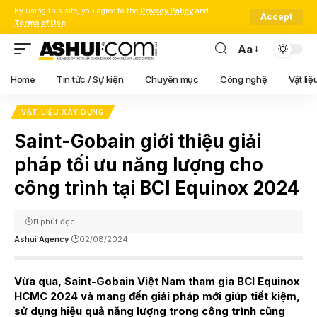
By using this site, you agree to the
Privacy Policy
and
Accept
Terms of Use
.
Aa
Font
Resizer
Home
Tin tức / Sự kiện
Chuyên mục
Công nghệ
Vật liệ
VẬT LIỆU XÂY DỰNG
Saint-Gobain giới thiệu giải
pháp tối ưu năng lượng cho
công trình tại BCI Equinox 2024
11 phút đọc
Ashui Agency
02/08/2024
Vừa qua, Saint-Gobain Việt Nam tham gia BCI Equinox
HCMC 2024 và mang đến giải pháp mới giúp tiết kiệm,
sử dụng hiệu quả năng lượng trong công trình cũng