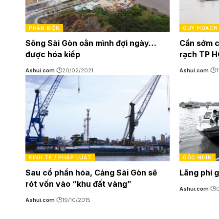
PHẢN BIỆN
QUY HOẠCH 
Sông Sài Gòn oằn mình đợi ngày…
Cần sớm c
được hóa kiếp
rạch TP 
Ashui.com
20/02/2021
Ashui.com
1
KINH TẾ / PHÁP LUẬT
GÓC NHÌN
Sau cổ phần hóa, Cảng Sài Gòn sẽ
Lãng phí 
rót vốn vào “khu đất vàng”
Ashui.com
Ashui.com
19/10/2015