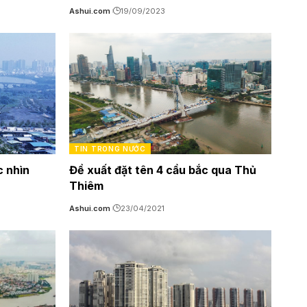
Ashui.com
19/09/2023
TIN TRONG NƯỚC
c nhìn
Đề xuất đặt tên 4 cầu bắc qua Thủ
Thiêm
Ashui.com
23/04/2021