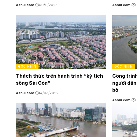
Ashui.com
09/11/2023
Ashui.com
0
GÓC NHÌN
GÓC NHÌN
Thách thức trên hành trình “kỳ tích
Công trìn
sông Sài Gòn”
người dân 
bờ
Ashui.com
14/03/2022
Ashui.com