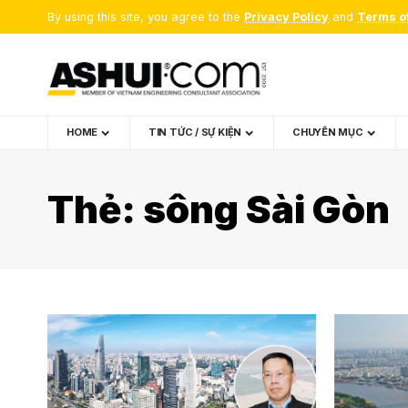
By using this site, you agree to the
Privacy Policy
and
Terms o
HOME
TIN TỨC / SỰ KIỆN
CHUYÊN MỤC
Thẻ:
sông Sài Gòn