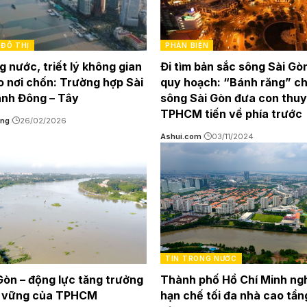
ĐÔ THỊ
PHẢN BIỆN
g nước, triết lý không gian
Đi tìm bản sắc sông Sài Gò
o nơi chốn: Trường hợp Sài
quy hoạch: “Bánh răng” c
ánh Đông – Tây
sông Sài Gòn đưa con thu
TPHCM tiến về phía trước
ựng
26/02/2026
Ashui.com
03/11/2024
TIN TRONG NƯỚC
Gòn – động lực tăng trưởng
Thành phố Hồ Chí Minh ng
n vững của TPHCM
hạn chế tối đa nhà cao tần