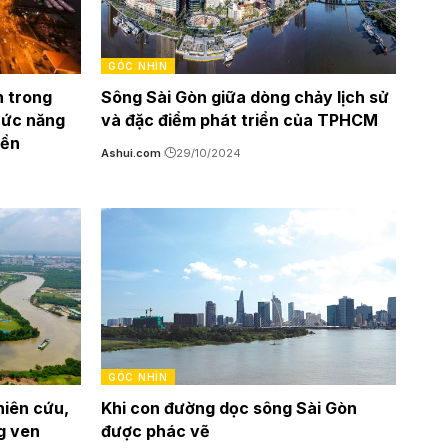
GÓC NHÌN
n trong
Sông Sài Gòn giữa dòng chảy lịch sử
hức năng
và đặc điểm phát triển của TPHCM
yền
Ashui.com
29/10/2024
GÓC NHÌN
hiên cứu,
Khi con đường dọc sông Sài Gòn
g ven
được phác vẽ