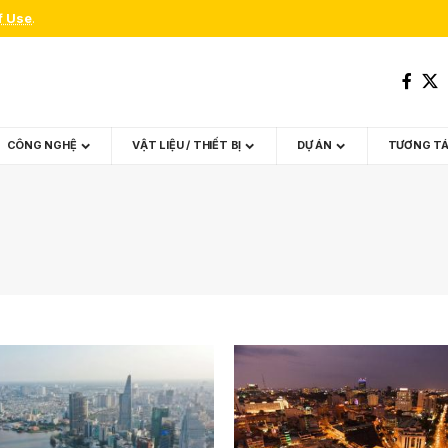
f Use
.
CÔNG NGHỆ
VẬT LIỆU / THIẾT BỊ
DỰ ÁN
TƯƠNG T