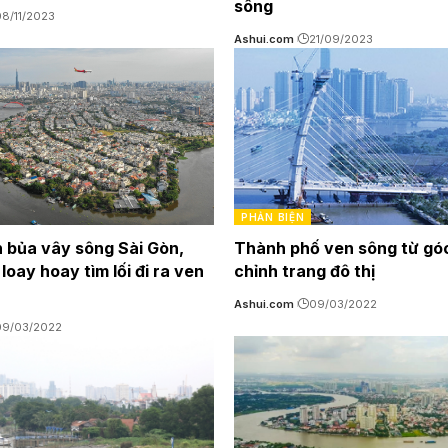
sông
8/11/2023
Ashui.com
21/09/2023
PHẢN BIỆN
h bủa vây sông Sài Gòn,
Thành phố ven sông từ gó
loay hoay tìm lối đi ra ven
chỉnh trang đô thị
Ashui.com
09/03/2022
09/03/2022