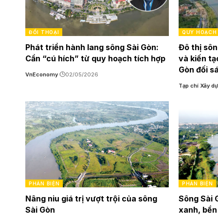
ĐỐI THOẠI
QUY HOẠCH 
Phát triển hành lang sông Sài Gòn:
Đô thị sôn
Cần “cú hích” từ quy hoạch tích hợp
và kiến tạ
Gòn đối s
VnEconomy
02/05/2026
Tạp chí Xây d
PHẢN BIỆN
PHẢN BIỆN
Nâng niu giá trị vượt trội của sông
Sông Sài 
Sài Gòn
xanh, bề