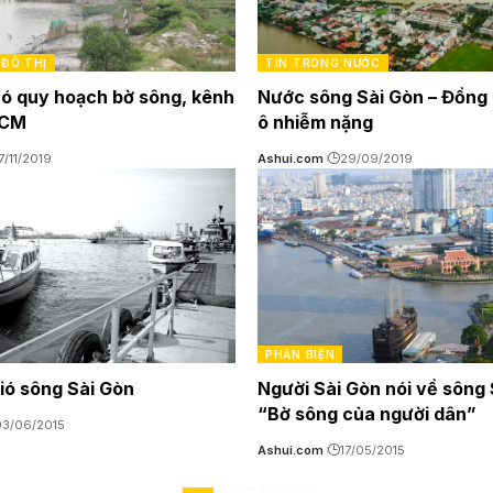
ĐÔ THỊ
TIN TRONG NƯỚC
ó quy hoạch bờ sông, kênh
Nước sông Sài Gòn – Đồng
HCM
ô nhiễm nặng
7/11/2019
Ashui.com
29/09/2019
PHẢN BIỆN
gió sông Sài Gòn
Người Sài Gòn nói về sông 
“Bờ sông của người dân”
03/06/2015
Ashui.com
17/05/2015