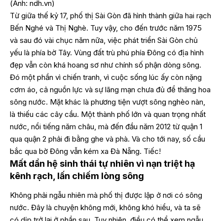
(Ảnh: ndh.vn)
Từ giữa thế kỷ 17, phố thị Sài Gòn đã hình thành giữa hai rạch
Bến Nghé và Thị Nghè. Tuy vậy, cho đến trước năm 1975
và sau đó vài chục năm nữa, việc phát triển Sài Gòn chủ
yếu là phía bờ Tây. Vùng đất trù phú phía Đông có địa hình
đẹp vẫn còn khá hoang sơ như chính số phận dòng sông.
Đó một phần vì chiến tranh, vì cuộc sống lúc ấy còn nặng
cơm áo, cả nguồn lực và sự lãng mạn chưa đủ để thăng hoa
sông nước. Mặt khác là phương tiện vượt sông nghèo nàn,
là thiếu các cây cầu. Một thành phố lớn và quan trọng nhất
nước, nổi tiếng năm châu, mà đến đầu năm 2012 từ quận 1
qua quận 2 phải đi bằng ghe và phà. Và cho tới nay, số cầu
bắc qua bờ Đông vẫn kém xa Đà Nẵng. Tiếc!
Mất dần hệ sinh thái tự nhiên vì nạn triệt hạ
kênh rạch, lấn chiếm lòng sông
Không phải ngẫu nhiên mà phố thị được lập ở nơi có sông
nước. Đây là chuyện không mới, không khó hiểu, và ta sẽ
có dịp trở lại ở phần sau. Tuy nhiên, điều có thể xem ngẫu