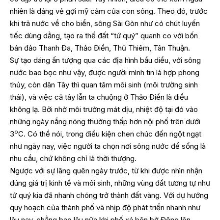
nhiên là dáng vẻ gợi mỹ cảm của con sông. Theo đó, trước
khi trả nước về cho biển, sông Sài Gòn như có chút luyến
tiếc dùng dằng, tạo ra thế đất “tứ quý” quanh co với bốn
bán đảo Thanh Đa, Thảo Điền, Thủ Thiêm, Tân Thuận.
Sự tạo dáng ấn tượng qua các địa hình bầu diều, với sông
nước bao bọc như vậy, được người mình tin là hợp phong
thủy, còn dân Tây thì quan tâm môi sinh (môi trường sinh
thái), và việc cả tây lẫn ta chuộng ở Thảo Điền là điều
không lạ. Bởi nhờ môi trường mát dịu, nhiệt độ tại đó vào
những ngày nắng nóng thường thấp hơn nội phố trên dưới
o
3
C. Có thể nói, trong điều kiện chen chúc đến ngột ngạt
như ngày nay, việc người ta chọn nơi sông nước để sống là
nhu cầu, chứ không chỉ là thời thượng.
Ngược với sự lãng quên ngày trước, từ khi được nhìn nhận
đúng giá trị kinh tế và môi sinh, những vùng đất tương tự như
tứ quý kia đã nhanh chóng trở thành đất vàng. Với dự hướng
quy hoạch của thành phố và nhịp độ phát triển nhanh như
lâu nay, chẳng bao lâu nữa khi phố xá bên bờ Đông lên