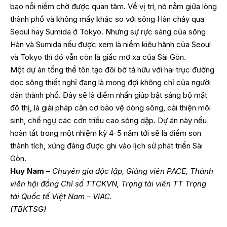
bao nỗi niềm chờ được quan tâm. Về vị trí, nó nằm giữa lòng
thành phố và không mấy khác so với sông Hàn chảy qua
Seoul hay Sumida ở Tokyo. Nhưng sự rực sáng của sông
Hàn và Sumida nếu được xem là niềm kiêu hãnh của Seoul
và Tokyo thì đó vẫn còn là giấc mơ xa của Sài Gòn.
Một dự án tổng thể tôn tạo đôi bờ tả hữu với hai trục đường
dọc sông thiết nghĩ đang là mong đợi không chỉ của người
dân thành phố. Đây sẽ là điểm nhấn giúp bật sáng bộ mặt
đô thị, là giải pháp căn cơ bảo vệ dòng sông, cải thiện môi
sinh, chế ngự các cơn triều cao sóng dập. Dự án này nếu
hoàn tất trong một nhiệm kỳ 4-5 năm tới sẽ là điểm son
thành tích, xứng đáng được ghi vào lịch sử phát triển Sài
Gòn.
Huy Nam
–
Chuyên gia độc lập, Giảng viên PACE, Thành
viên hội đồng Chỉ số TTCKVN, Trọng tài viên TT Trọng
tài Quốc tế Việt Nam – VIAC.
(TBKTSG)