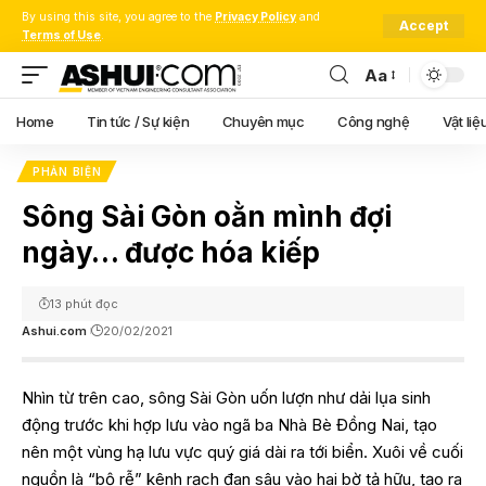
By using this site, you agree to the
Privacy Policy
and
Accept
Terms of Use
.
Aa
Font
Resizer
Home
Tin tức / Sự kiện
Chuyên mục
Công nghệ
Vật liệ
PHẢN BIỆN
Sông Sài Gòn oằn mình đợi
ngày… được hóa kiếp
13 phút đọc
Ashui.com
20/02/2021
Nhìn từ trên cao, sông Sài Gòn uốn lượn như dải lụa sinh
động trước khi hợp lưu vào ngã ba Nhà Bè Đồng Nai, tạo
nên một vùng hạ lưu vực quý giá dài ra tới biển. Xuôi về cuối
nguồn là “bộ rễ” kênh rạch đan sâu vào hai bờ tả hữu, tạo ra