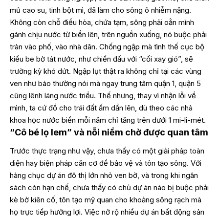
mủ cao su, tinh bột mì, đã làm cho sông ô nhiễm nặng.
Không còn chỗ điều hòa, chứa tạm, sông phải oằn mình
gánh chịu nước từ biển lên, trên nguồn xuống, nó buộc phải
tràn vào phố, vào nhà dân. Chống ngập mà tình thế cục bộ
kiểu be bờ tát nước, như chiến đấu với “cối xay gió”, sẽ
trường kỳ khó dứt. Ngập lụt thật ra không chỉ tại các vùng
ven như báo thường nói mà ngay trung tâm quận 1, quận 5
cũng lênh láng nước triều. Thế nhưng, thay vì nhận lỗi về
mình, ta cứ đổ cho trái đất ấm dần lên, dù theo các nhà
khoa học nước biển mỗi năm chỉ tăng trên dưới 1 mi-li-mét.
“Cô bé lọ lem” và nỗi niềm chờ được quan tâm
Trước thực trạng như vậy, chưa thấy có một giải pháp toàn
diện hay biện pháp căn cơ để bảo vệ và tôn tạo sông. Với
hàng chục dự án đô thị lớn nhỏ ven bờ, và trong khi ngân
sách còn hạn chế, chưa thấy có chủ dự án nào bị buộc phải
kè bờ kiên cố, tôn tạo mỹ quan cho khoảng sông rạch mà
họ trực tiếp hưởng lợi. Việc nở rộ nhiều dự án bất động sản