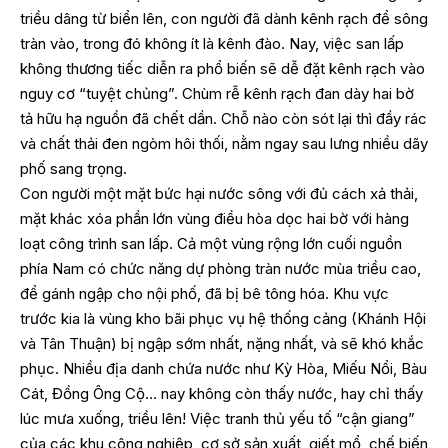
triều dâng từ biển lên, con người đã dành kênh rạch để sông
tràn vào, trong đó không ít là kênh đào. Nay, việc san lấp
không thương tiếc diễn ra phổ biến sẽ dễ đặt kênh rạch vào
nguy cơ “tuyệt chủng”. Chùm rễ kênh rạch đan dày hai bờ
tả hữu hạ nguồn đã chết dần. Chỗ nào còn sót lại thì đầy rác
và chất thải đen ngòm hôi thối, nằm ngay sau lưng nhiều dãy
phố sang trọng.
Con người một mặt bức hại nước sông với đủ cách xả thải,
mặt khác xóa phần lớn vùng điều hòa dọc hai bờ với hàng
loạt công trình san lấp. Cả một vùng rộng lớn cuối nguồn
phía Nam có chức năng dự phòng tràn nước mùa triều cao,
để gánh ngập cho nội phố, đã bị bê tông hóa. Khu vực
trước kia là vùng kho bãi phục vụ hệ thống cảng (Khánh Hội
và Tân Thuận) bị ngập sớm nhất, nặng nhất, và sẽ khó khắc
phục. Nhiều địa danh chứa nước như Kỳ Hòa, Miếu Nổi, Bàu
Cát, Đồng Ông Cộ… nay không còn thấy nước, hay chỉ thấy
lúc mưa xuống, triều lên! Việc tranh thủ yếu tố “cận giang”
của các khu công nghiệp, cơ sở sản xuất, giết mổ, chế biến