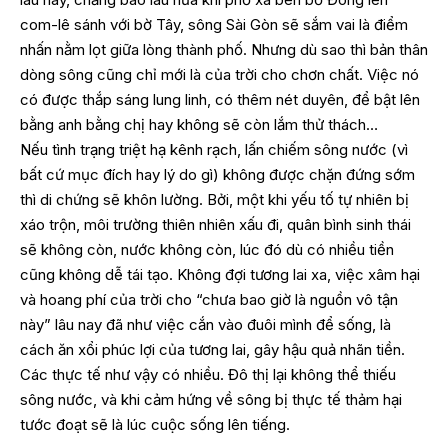
com-lê sánh với bờ Tây, sông Sài Gòn sẽ sắm vai là điểm
nhấn nằm lọt giữa lòng thành phố. Nhưng dù sao thì bản thân
dòng sông cũng chỉ mới là của trời cho chơn chất. Việc nó
có được thắp sáng lung linh, có thêm nét duyên, để bật lên
bằng anh bằng chị hay không sẽ còn lắm thử thách…
Nếu tình trạng triệt hạ kênh rạch, lấn chiếm sông nước (vì
bất cứ mục đích hay lý do gì) không được chặn đứng sớm
thì di chứng sẽ khôn lường. Bởi, một khi yếu tố tự nhiên bị
xáo trộn, môi trường thiên nhiên xấu đi, quân bình sinh thái
sẽ không còn, nước không còn, lúc đó dù có nhiều tiền
cũng không dễ tái tạo. Không đợi tương lai xa, việc xâm hại
và hoang phí của trời cho “chưa bao giờ là nguồn vô tận
này” lâu nay đã như việc cắn vào đuôi mình để sống, là
cách ăn xổi phúc lợi của tương lai, gây hậu quả nhãn tiền.
Các thực tế như vậy có nhiều. Đô thị lại không thể thiếu
sông nước, và khi cảm hứng về sông bị thực tế thảm hại
tước đoạt sẽ là lúc cuộc sống lên tiếng.