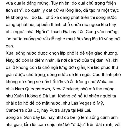
vừa qua là đáng mừng. Tuy nhiên, do quá chú trọng “diện
tích sàn”, do quản lý cát cứ và lỏng lẻo, đã tạo ra một thực
tế không vui, đó là… phố xá càng phát triển thì sông nước
càng bị hắt hủi, bị biến thành chỗ chứa rác ngoại khu hay
phía ngoài nhà. Ngồi ở Thanh Đa hay Tân Cảng vào những
lúc nước xuống sẽ rất dễ nghe mùi hôi xông lên từ vùng bờ
cạn.
Xưa, sông nước được chọn lập phố là để tiện giao thương.
Nay, đó còn là điểm nhấn, là nơi để thở của thị dân. Và, khi
cái ở không còn là chỗ ngả lưng đơn giản, khi lạc phúc thư
giãn được chú trọng, sông nước sẽ lên ngôi. Các thành phố
không có sông sẽ cần hồ: lớn và ấn tượng như Wakatipu
phía Nam Queenstown, New Zealand; nhỏ mà thơ mộng
như Xuân Hương ở Đà Lạt. Không có hồ tự nhiên người ta
phải đào hồ để có mặt nước, như Las Vegas ở Mỹ,
Canberra của Úc, hay Putra Jaya tại Mã Lai.
Sông Sài Gòn bấy lâu nay như cô bé lọ lem sống cạnh anh
nhà giàu, lầm lũi cam chịu như kẻ “ở đậu” trên đất mình, với