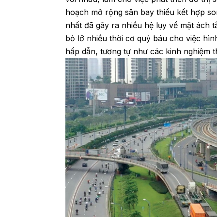
hoạch mở rộng sân bay thiếu kết hợp so
nhất đã gây ra nhiều hệ lụy về mặt ách tắ
bỏ lỡ nhiều thời cơ quý báu cho việc hì
hấp dẫn, tương tự như các kinh nghiệm t