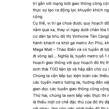
trí gần với mạng lưới giao thông công cộ
thực sự tạo ra động lực khuyến khích ng
cộng.
Cụ thể, vị trí ga chưa được quy hoạch đ
nằm quá xa, thay vì ngay dưới chân tòa 
cư dân tại khu đô thị Vinhome Tân Cảng); 
hành khách ra khỏi ga metro An Phú, kh
Mega Mall – Thảo Điền và có tuyến đi bộ
đi vòng lại)… Nghĩa là, tuyến metro số 1
hoạch giao thông với quy hoạch đô thị 
sinh thái TOD tiện lợi và hấp dẫn cho cư 
Chúng ta cần tiếp tục kiện toàn các thiế
các tuyến metro tương lai, hướng đến việ
gian dọc các tuyến giao thông công cộn
Thứ hai, chúng ta xem tiếp việc thực thi
là thiếu một cơ chế đặc thù của đô thị đ
với nhau, làm cho việc phát triển đô th