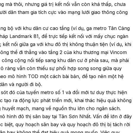
ng mà thôi, nhưng giá trị kết nối vẫn còn khá thấp, chưa
ười dân tham gia tích cực vào mạng lưới giao thông công
ồng bộ với khu dân cư cao tầng (ví dụ, ga metro Tân Cảng
tháp Landmark 81, để trực tiếp kết nối với mấy chục ngàn
kết nối giữa ga với khu đô thị không thuận tiện (ví dụ, khi
ông thể đi thẳng vào tầng 2 của khu thương mại Vincom
 công cộng nối tiếp sang khu dân cư ở phía sau, mà phải
 rõ ràng vẫn còn thiếu sự phối hợp song song giữa quy
theo mô hình TOD một cách bài bản, để tạo nên một hệ
dân và người đi bộ.
u sót đó của tuyến metro số 1 và đổi mới tư duy thực hiện
c tạo ra động lực phát triển mới, khai thác hiệu quả không
g huyết mạch, mang về nguồn thu lớn cho ngân sách.
 mô hình đô thị sân bay tại Tân Sơn Nhất. Vấn đề lớn ở đây
ặc biệt, quy hoạch sân bay và quy hoạch đô thị bị tách rời
ị sân bay không thể đạt hiệu quả mong muốn. Việc quy