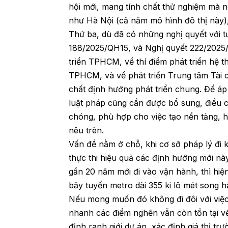
hội mới, mang tính chất thử nghiệm mà 
như Hà Nội (cả năm mô hình đô thị này)
Thứ ba, dù đã có những nghị quyết với 
188/2025/QH15, và Nghị quyết 222/2025/
triển TPHCM, về thí điểm phát triển hệ t
TPHCM, và về phát triển Trung tâm Tài 
chất định hướng phát triển chung. Để áp
luật pháp cũng cần được bổ sung, điều
chóng, phù hợp cho việc tạo nền tảng, h
nêu trên.
Vấn đề nằm ở chỗ, khi cơ sở pháp lý đi 
thực thi hiệu quả các định hướng mới nà
gần 20 năm mới đi vào vận hành, thì h
bảy tuyến metro dài 355 ki lô mét song 
Nếu mong muốn đó không đi đôi với việc đ
nhanh các điểm nghẽn vẫn còn tồn tại về 
định ranh giới dự án, xác định giá thị tr