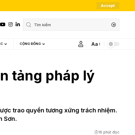
Accept
Aa
ÁC
CỘNG ĐỒNG
Font
Resizer
ền tảng pháp lý
được trao quyền tương xứng trách nhiệm.
m Sơn.
16 phút đọc