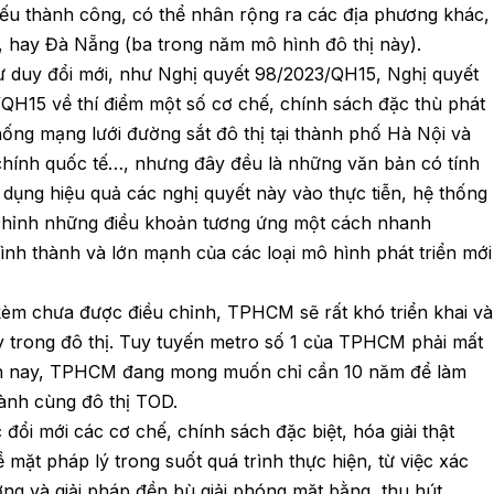
nếu thành công, có thể nhân rộng ra các địa phương khác,
, hay Đà Nẵng (ba trong năm mô hình đô thị này).
tư duy đổi mới, như Nghị quyết 98/2023/QH15, Nghị quyết
QH15 về thí điểm một số cơ chế, chính sách đặc thù phát
hống mạng lưới đường sắt đô thị tại thành phố Hà Nội và
chính quốc tế…, nhưng đây đều là những văn bản có tính
 dụng hiệu quả các nghị quyết này vào thực tiễn, hệ thống
 chỉnh những điều khoản tương ứng một cách nhanh
ình thành và lớn mạnh của các loại mô hình phát triển mới
kèm chưa được điều chỉnh, TPHCM sẽ rất khó triển khai và
y trong đô thị. Tuy tuyến metro số 1 của TPHCM phải mất
iện nay, TPHCM đang mong muốn chỉ cần 10 năm để làm
hành cùng đô thị TOD.
ổi mới các cơ chế, chính sách đặc biệt, hóa giải thật
mặt pháp lý trong suốt quá trình thực hiện, từ việc xác
ường và giải pháp đền bù giải phóng mặt bằng, thu hút