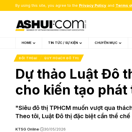
By using this site, you agree to the
Privacy Policy
and
Terms o
HOME
TIN TỨC / SỰ KIỆN
CHUYÊN MỤC
ĐỐI THOẠI
QUY HOẠCH ĐÔ THỊ
Dự thảo Luật Đô th
cho kiến tạo phát 
"Siêu đô thị TPHCM muốn vượt qua thách 
Theo tôi, Luật Đô thị đặc biệt cần thể c
KTSG Online
30/05/2026