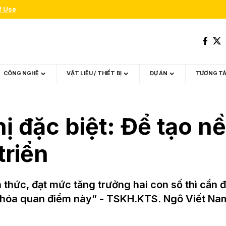
f Use
.
CÔNG NGHỆ
VẬT LIỆU / THIẾT BỊ
DỰ ÁN
TƯƠNG T
ị đặc biệt: Để tạo n
triển
thức, đạt mức tăng trưởng hai con số thì cần 
hế hóa quan điểm này” - TSKH.KTS. Ngô Viết Na