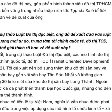
 lập các đô thị này, góp phần hình thành siêu đô thị TPHCM
 bền vững trong nhiều thập niên tới.
Tạp chí
Kinh tế Sài
hơn về đề xuất của ông.
dự thảo Luật Đô thị đặc biệt, ông đã đề xuất đưa vào luật
ơng mại tự do, trung tâm tài chính quốc tế, đô thị TOD,
 thể giải thích rõ hơn về đề xuất này?
 trong dự thảo Luật Đô thị đặc biệt, các mô hình đô thị
 chính quốc tế, đô thị TOD (Transit Oriented Development)
 21. Tôi đề xuất nên bổ sung thêm khu đô thị sân bay và
ị sân bay gắn với sân bay Tân Sơn Nhất và không gian
0 ki lô mét của khu đô thị sân bay Long Thành. Ngoài
c kia đã phát triển thành Đại học Quốc gia, nhưng cho đến
ưa thể thành hình.
hưa có tiền lệ tại Việt Nam, nghĩa là vẫn chưa được phát
 đầu trong việc áp dụng các mô hình tổ chức kinh tế – xã