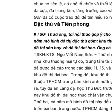
chưa có tiền lệ, cơ chế tổ chức và thiết
đa cực, đa trung tâm, tăng trưởng cao và
Gòn
đã có cuộc trao đổi để tìm hiểu rõ 
Đặc thù và Tiên phong
KTSG: Thưa ông, tại hội thảo góp ý cho 
năm mô hình đô thị đặc thù gồm: khu thư
đô thị sân bay và đô thị đại học. Ông có
TSKH.KTS. Ngô Viết Nam Sơn: – Thứ nhất,
như khu thương mại tự do, trung tâm tài
đã được đề cập trong các điều 11, 15, và
khu đô thị đại học. Trong đó, khu đô th
thuộc TPHCM trong bán kính ảnh hưởng 3
ra, tuy dự án Làng đại học Thủ Đức trướ
nay khu đô thị đại học thực chất vẫn ch
Thứ hai, cả năm mô hình đô thị này đều c
triển bài bản trong nước. TPHCM đang đi