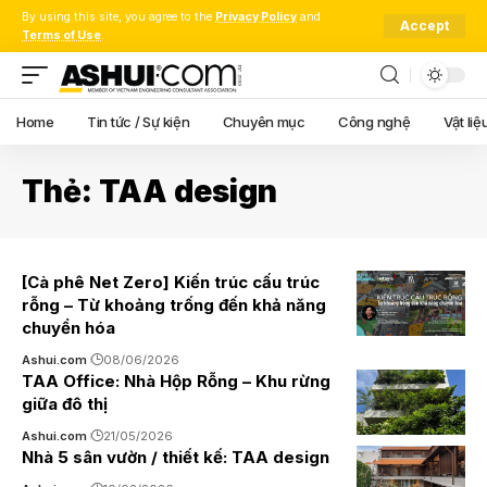
By using this site, you agree to the
Privacy Policy
and
Accept
Terms of Use
.
Home
Tin tức / Sự kiện
Chuyên mục
Công nghệ
Vật liệ
Thẻ:
TAA design
[Cà phê Net Zero] Kiến trúc cấu trúc
rỗng – Từ khoảng trống đến khả năng
chuyển hóa
Ashui.com
08/06/2026
TAA Office: Nhà Hộp Rỗng – Khu rừng
giữa đô thị
Ashui.com
21/05/2026
Nhà 5 sân vườn / thiết kế: TAA design