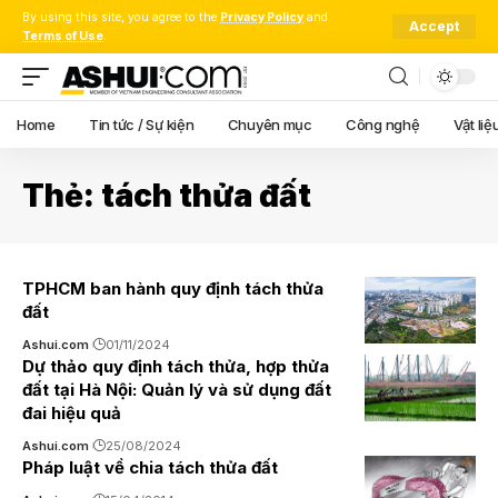
By using this site, you agree to the
Privacy Policy
and
Accept
Terms of Use
.
Home
Tin tức / Sự kiện
Chuyên mục
Công nghệ
Vật liệ
Thẻ:
tách thửa đất
TPHCM ban hành quy định tách thửa
đất
Ashui.com
01/11/2024
Dự thảo quy định tách thửa, hợp thửa
đất tại Hà Nội: Quản lý và sử dụng đất
đai hiệu quả
Ashui.com
25/08/2024
Pháp luật về chia tách thửa đất