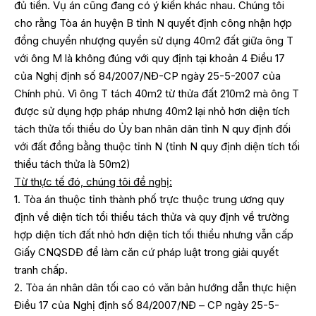
đủ tiền. Vụ án cũng đang có ý kiến khác nhau. Chúng tôi
cho rằng Tòa án huyện B tỉnh N quyết định công nhận hợp
đồng chuyển nhượng quyền sử dụng 40m2 đất giữa ông T
với ông M là không đúng với quy định tại khoản 4 Điều 17
của Nghị định số 84/2007/NĐ-CP ngày 25-5-2007 của
Chính phủ. Vì ông T tách 40m2 từ thửa đất 210m2 mà ông T
được sử dụng hợp pháp nhưng 40m2 lại nhỏ hơn diện tích
tách thửa tối thiểu do Ủy ban nhân dân tỉnh N quy định đối
với đất đồng bằng thuộc tỉnh N (tỉnh N quy định diện tích tối
thiểu tách thửa là 50m2)
Từ thực tế đó, chúng tôi đề nghị:
1. Tòa án thuộc tỉnh thành phố trực thuộc trung ương quy
định về diện tích tổi thiểu tách thửa và quy định về trường
hợp diện tích đất nhỏ hơn diện tích tối thiểu nhưng vẫn cấp
Giấy CNQSDĐ để làm căn cứ pháp luật trong giải quyết
tranh chấp.
2. Tòa án nhân dân tối cao có văn bản hướng dẫn thực hiện
Điều 17 của Nghị định số 84/2007/NĐ – CP ngày 25-5-