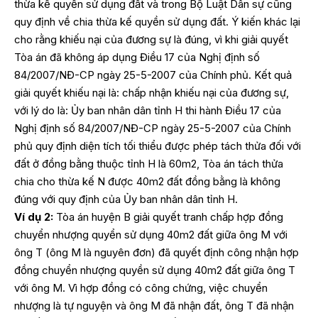
thừa kế quyền sử dụng đất và trong Bộ Luật Dân sự cũng
quy định về chia thừa kế quyền sử dụng đất. Ý kiến khác lại
cho rằng khiếu nại của đương sự là đúng, vì khi giải quyết
Tòa án đã không áp dụng Điều 17 của Nghị định số
84/2007/NĐ-CP ngày 25-5-2007 của Chính phủ. Kết quả
giải quyết khiếu nại là: chấp nhận khiếu nại của đương sự,
với lý do là: Ủy ban nhân dân tỉnh H thi hành Điều 17 của
Nghị định số 84/2007/NĐ-CP ngày 25-5-2007 của Chính
phủ quy định diện tích tối thiểu được phép tách thửa đối với
đất ở đồng bằng thuộc tỉnh H là 60m2, Tòa án tách thửa
chia cho thừa kế N được 40m2 đất đồng bằng là không
đúng với quy định của Ủy ban nhân dân tỉnh H.
Ví dụ 2:
Tòa án huyện B giải quyết tranh chấp hợp đồng
chuyển nhượng quyển sử dụng 40m2 đất giữa ông M với
ông T (ông M là nguyên đơn) đã quyết định công nhận hợp
đồng chuyển nhượng quyền sử dụng 40m2 đất giữa ông T
với ông M. Vì hợp đồng có công chứng, việc chuyển
nhượng là tự nguyện và ông M đã nhận đất, ông T đã nhận