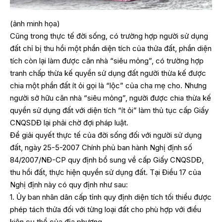
(ảnh minh họa)
Cũng trong thực tế đời sống, có trường hợp người sử dụng
đất chỉ bị thu hồi một phần diện tích của thửa đất, phần diện
tích còn lại làm được căn nhà “siêu mỏng”, có trường hợp
tranh chấp thừa kế quyền sử dụng đất người thừa kế được
chia một phần đất ít ỏi gọi là “lộc” của cha mẹ cho. Nhưng
người sở hữu căn nhà “siêu mỏng”, người được chia thừa kế
quyền sử dụng đất với diện tích “ít ỏi” làm thủ tục cấp Giấy
CNQSDĐ lại phải chờ đợi pháp luật.
Để giải quyết thực tế của đời sống đối với người sử dụng
đất, ngày 25-5-2007 Chính phủ ban hành Nghị định số
84/2007/NĐ-CP quy định bổ sung về cấp Giấy CNQSDĐ,
thu hồi đất, thực hiện quyền sử dụng đất. Tại Điều 17 của
Nghị định này có quy định như sau:
1. Ủy ban nhân dân cấp tỉnh quy định diện tích tối thiểu được
phép tách thửa đối với từng loại đất cho phù hợp với điều
kiện cụ thể của địa phương.