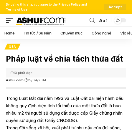
By using this site, you agree to the
Privacy Policy
and
Accept
Terms of Use
.
Aa
Font
Resizer
Home
Tin tức / Sự kiện
Chuyên mục
Công nghệ
Vật liệ
Q&A
Pháp luật về chia tách thửa đất
10 phút đọc
Ashui.com
15/04/2014
Trong Luật Đất đai năm 1993 và Luật Đất đai hiện hành đều
không quy định diện tích tối thiểu của một thửa đất là bao
nhiêu m2 thì người sử dụng đất được cấp Giấy chứng nhận
quyền sử dụng đất (Giấy CNQSDĐ).
Trong đời sống xã hội, xuất phát từ nhu cầu của đời sống,