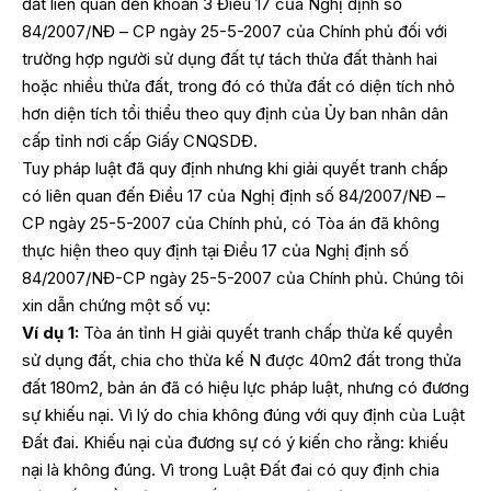
đất liên quan đến khoản 3 Điều 17 của Nghị định số
84/2007/NĐ – CP ngày 25-5-2007 của Chính phủ đối với
trường hợp người sử dụng đất tự tách thửa đất thành hai
hoặc nhiều thửa đất, trong đó có thửa đất có diện tích nhỏ
hơn diện tích tổi thiểu theo quy định của Ủy ban nhân dân
cấp tỉnh nơi cấp Giấy CNQSDĐ.
Tuy pháp luật đã quy định nhưng khi giải quyết tranh chấp
có liên quan đến Điều 17 của Nghị định số 84/2007/NĐ –
CP ngày 25-5-2007 của Chính phủ, có Tòa án đã không
thực hiện theo quy định tại Điều 17 của Nghị định số
84/2007/NĐ-CP ngày 25-5-2007 của Chính phủ. Chúng tôi
xin dẫn chứng một số vụ:
Ví dụ 1:
Tòa án tỉnh H giải quyết tranh chấp thừa kế quyền
sử dụng đất, chia cho thừa kế N được 40m2 đất trong thửa
đất 180m2, bản án đã có hiệu lực pháp luật, nhưng có đương
sự khiếu nại. Vì lý do chia không đúng với quy định của Luật
Đất đai. Khiếu nại của đương sự có ý kiến cho rằng: khiếu
nại là không đúng. Vì trong Luật Đất đai có quy định chia