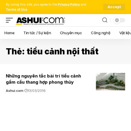
By using this site, you agree to the
Privacy Policy
and
Accept
Terms of Use
.
Home
Tin tức / Sự kiện
Chuyên mục
Công nghệ
Vật liệ
Thẻ:
tiểu cảnh nội thất
Những nguyên tắc bài trí tiểu cảnh
gầm cầu thang hợp phong thủy
Ashui.com
13/03/2016