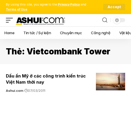
By using this site, you agree to the
Privacy Policy
and
Accept
Terms of Use
.
Home
Tin tức / Sự kiện
Chuyên mục
Công nghệ
Vật liệ
Thẻ:
Vietcombank Tower
Dấu ấn Mỹ ở các công trình kiến trúc
Việt Nam thời nay
Ashui.com
07/03/2011