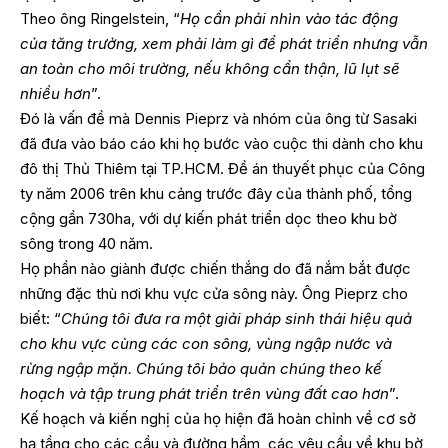
Theo ông Ringelstein, “
Họ cần phải nhìn vào tác động
của tăng trưởng, xem phải làm gì để phát triển nhưng vẫn
an toàn cho môi trường, nếu không cẩn thận, lũ lụt sẽ
nhiều hơn
”.
Đó là vấn đề mà Dennis Pieprz và nhóm của ông từ Sasaki
đã đưa vào báo cáo khi họ bước vào cuộc thi dành cho khu
đô thị Thủ Thiêm tại TP.HCM. Đề án thuyết phục của Công
ty năm 2006 trên khu cảng trước đây của thành phố, tổng
cộng gần 730ha, với dự kiến phát triển dọc theo khu bờ
sông trong 40 năm.
Họ phần nào giành được chiến thắng do đã nắm bắt được
những đặc thù nơi khu vực cửa sông này. Ông Pieprz cho
biết: “
Chúng tôi đưa ra một giải pháp sinh thái hiệu quả
cho khu vực cùng các con sông, vùng ngập nước và
rừng ngập mặn. Chúng tôi bảo quản chúng theo kế
hoạch và tập trung phát triển trên vùng đất cao hơn
”.
Kế hoạch và kiến nghị của họ hiện đã hoàn chỉnh về cơ sở
hạ tầng cho các cầu và đường hầm, các yêu cầu về khu bờ