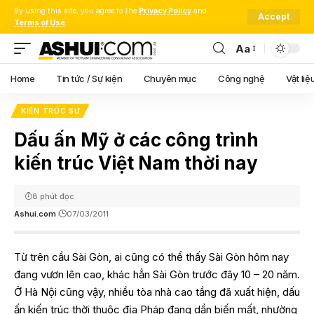
By using this site, you agree to the
Privacy Policy
and
Accept
Terms of Use
.
Aa
Font
Resizer
Home
Tin tức / Sự kiện
Chuyên mục
Công nghệ
Vật liệ
KIẾN TRÚC SƯ
Dấu ấn Mỹ ở các công trình
kiến trúc Việt Nam thời nay
8 phút đọc
Ashui.com
07/03/2011
Từ trên cầu Sài Gòn, ai cũng có thể thấy Sài Gòn hôm nay
đang vươn lên cao, khác hẳn Sài Gòn trước đây 10 – 20 năm.
Ở Hà Nội cũng vậy, nhiều tòa nhà cao tầng đã xuất hiện, dấu
ấn kiến trúc thời thuộc địa Pháp đang dần biến mất, nhường