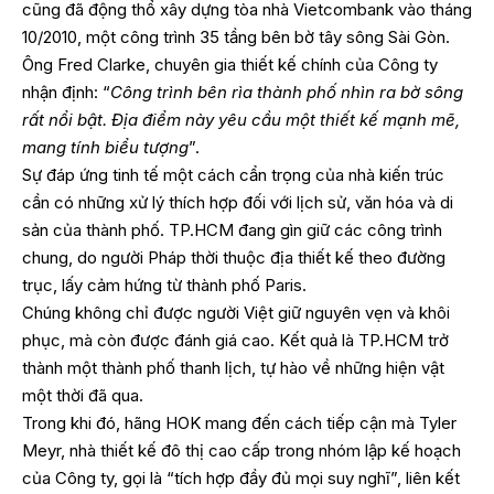
cũng đã động thổ xây dựng
tòa nhà Vietcombank
vào tháng
10/2010, một công trình 35 tầng bên bờ tây sông Sài Gòn.
Ông Fred Clarke, chuyên gia thiết kế chính của Công ty
nhận định: “
Công trình bên rìa thành phố nhìn ra bờ sông
rất nổi bật. Địa điểm này yêu cầu một thiết kế mạnh mẽ,
mang tính biểu tượng
”.
Sự đáp ứng tinh tế một cách cẩn trọng của nhà kiến trúc
cần có những xử lý thích hợp đối với lịch sử, văn hóa và di
sản của thành phố. TP.HCM đang gìn giữ các công trình
chung, do người Pháp thời thuộc địa thiết kế theo đường
trục, lấy cảm hứng từ thành phố Paris.
Chúng không chỉ được người Việt giữ nguyên vẹn và khôi
phục, mà còn được đánh giá cao. Kết quả là TP.HCM trở
thành một thành phố thanh lịch, tự hào về những hiện vật
một thời đã qua.
Trong khi đó, hãng HOK mang đến cách tiếp cận mà Tyler
Meyr, nhà thiết kế đô thị cao cấp trong nhóm lập kế hoạch
của Công ty, gọi là “tích hợp đầy đủ mọi suy nghĩ”, liên kết