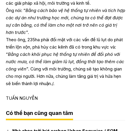
các giải pháp xã hội, môi trường và kinh tế.
Ông nói: “
Bằng cách bảo vệ hệ thống tự nhiên và tích hợp
các dự án như trường học mới, chúng ta có thể đạt được
sự cân bằng, có thể làm cho một nơi trở nên có giá trị
hơn trước
”.
Theo ông, 235ha phải đối mặt với các vấn đề lũ lụt do phát
triển lộn xộn, phá hủy các kênh đã có trong khu vực và:
“
Bằng cách khôi phục hệ thống tự nhiên để đối phó với
nước mưa, có thể làm giảm lũ lụt, đồng thời tạo thêm các
công viên
”. Cùng với môi trường, chúng sẽ tạo không gian
cho mọi người. Hơn nữa, chúng làm tăng giá trị và hứa hẹn
sẽ biến thành lợi nhuận./.
TUẤN NGUYỄN
Có thể bạn cũng quan tâm
Nhà chọc trời hút carbon Urban Sequoias / SOM