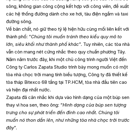
sông, không gian công cộng kết hợp với công viên, đề xuất
các hệ thống đường dành cho xe hơi, tàu điện ngầm và taxi
đường sông.
Về bản chất, nó giữ theo tỷ lệ hiện hữu cùng mối liên kết với
thành phố: “
Chúng tôi muốn tránh theo kiểu quy mô to
lớn, siêu khối như thành phố khác
”. Tuy nhiên, các tòa nhà
vẫn còn mang nét cứng nhắc theo quy chuẩn phương Tây.
Năm năm trước đây, khi một chủ công trình người Việt đến
Công ty Carlos Zapata Studio trình bày mong muốn có một
tòa nhà chọc trời mang tính biểu tượng, Công ty đã thiết kế
tòa tháp Bitexco 68 tầng tại TP.HCM, tòa nhà đầu tiên cao
và hiện đại nhất nước.
Zapata đã cân nhắc khi dựa vào hình dạng của một búp sen
thay vì hoa sen, theo ông: “
Hình dạng của búp sen tượng
trưng cho sự phát triển đến đỉnh cao nhất. Chúng tôi
muốn nó thon dần lên, như những tòa nhà chọc trời trước
đây
”.