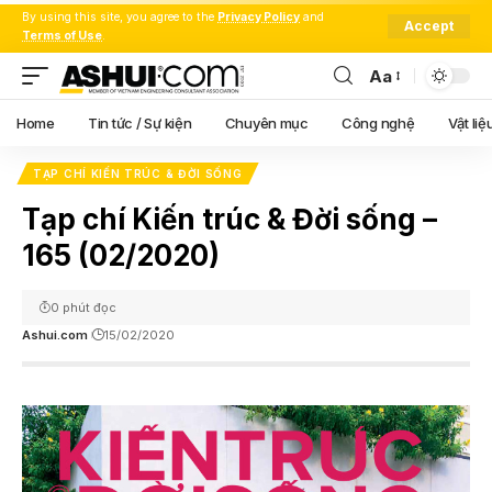
By using this site, you agree to the
Privacy Policy
and
Accept
Terms of Use
.
Aa
Font
Resizer
Home
Tin tức / Sự kiện
Chuyên mục
Công nghệ
Vật liệ
TẠP CHÍ KIẾN TRÚC & ĐỜI SỐNG
Tạp chí Kiến trúc & Đời sống –
165 (02/2020)
0 phút đọc
Ashui.com
15/02/2020