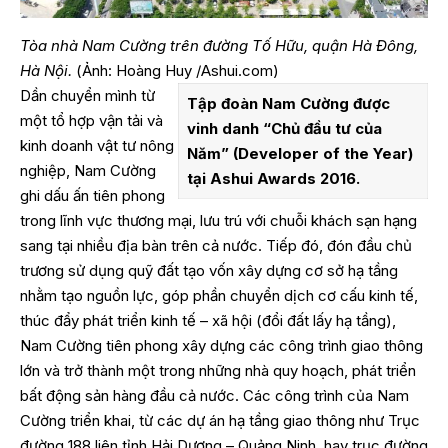
Tòa nhà Nam Cường trên đường Tố Hữu, quận Hà Đông,
Hà Nội.
(Ảnh: Hoàng Huy /Ashui.com)
Dần chuyển mình từ
Tập đoàn Nam Cường được
một tổ hợp vận tải và
vinh danh “
Chủ đầu tư của
kinh doanh vật tư nông
Năm
” (Developer of the Year)
nghiệp, Nam Cường
tại Ashui Awards 2016.
ghi dấu ấn tiên phong
trong lĩnh vực thương mại, lưu trú với chuỗi khách sạn hạng
sang tại nhiều địa bàn trên cả nước. Tiếp đó, đón đầu chủ
trương sử dụng quỹ đất tạo vốn xây dựng cơ sở hạ tầng
nhằm tạo nguồn lực, góp phần chuyển dịch cơ cấu kinh tế,
thúc đẩy phát triển kinh tế – xã hội (đổi đất lấy hạ tầng),
Nam Cường tiên phong xây dựng các công trình giao thông
lớn và trở thành một trong những nhà quy hoạch, phát triển
bất động sản hàng đầu cả nước. Các công trình của Nam
Cường triển khai, từ các dự án hạ tầng giao thông như Trục
đường 188 liên tỉnh Hải Dương – Quảng Ninh, hay trục đường