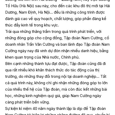
Tố Hữu (Hà Nội) sau này, cho đến các khu đô thị mới tại Hải
Dương, Nam Định, Hà Nội… đều là những công trình được
đánh giá cao về quy hoạch, chất lượng, góp phần đáng kể
thúc đẩy kinh tế trong khu vực.
Trải qua những thăng trầm trong quá trình phát triển, với
những đóng góp cho cộng đồng, Tập đoàn Nam Cường, cố
doanh nhân Trần Văn Cường và ban lãnh đạo Tập đoàn Nam
Cường ngày nay đã vinh dự đón nhận nhiều danh hiệu, bằng
khen quan trọng của Nhà nước, Chính phủ.
Bên cạnh những thành tựu đạt được, Tập đoàn cũng đã đi
qua rất nhiều khó khăn thách thức do tác động của thị
trường, do những thay đổi trong nội tại doanh nghiệp… Tất
cả quá trình này, không chỉ ghi nhận những đóng góp to lớn
của nhiều thế hệ của Tập đoàn, mà còn đúc kết những bài
học, những kinh nghiệm quý giá, giúp Nam Cường ngày
càng phát triển bền vững.
Sự kiện kỉ niệm 40 năm ngày thành lập là dịp để Tập đoàn
Nam Cường tái hiện lại những chặng đường đã qua, chuẩn bị