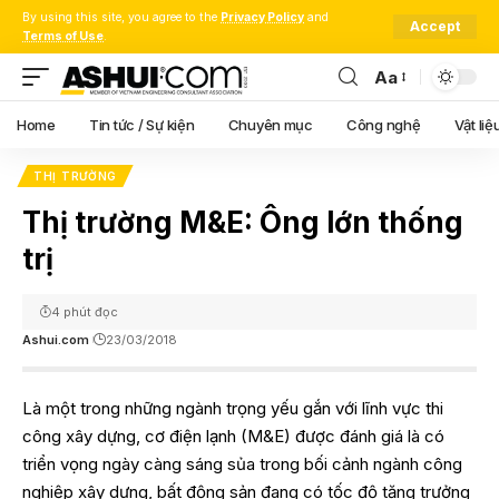
By using this site, you agree to the
Privacy Policy
and
Accept
Terms of Use
.
Aa
Font
Resizer
Home
Tin tức / Sự kiện
Chuyên mục
Công nghệ
Vật liệ
THỊ TRƯỜNG
Thị trường M&E: Ông lớn thống
trị
4 phút đọc
Ashui.com
23/03/2018
Là một trong những ngành trọng yếu gắn với lĩnh vực thi
công xây dựng, cơ điện lạnh (M&E) được đánh giá là có
triển vọng ngày càng sáng sủa trong bối cảnh ngành công
nghiệp xây dựng, bất động sản đang có tốc độ tăng trưởng