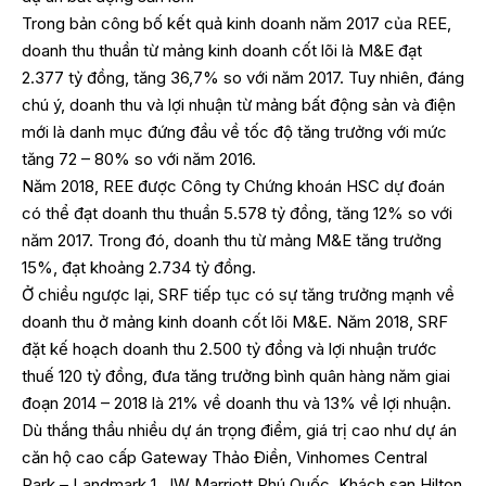
Trong bản công bố kết quả kinh doanh năm 2017 của REE,
doanh thu thuần từ mảng kinh doanh cốt lõi là M&E đạt
2.377 tỷ đồng, tăng 36,7% so với năm 2017. Tuy nhiên, đáng
chú ý, doanh thu và lợi nhuận từ mảng bất động sản và điện
mới là danh mục đứng đầu về tốc độ tăng trưởng với mức
tăng 72 – 80% so với năm 2016.
Năm 2018, REE được Công ty Chứng khoán HSC dự đoán
có thể đạt doanh thu thuần 5.578 tỷ đồng, tăng 12% so với
năm 2017. Trong đó, doanh thu từ mảng M&E tăng trưởng
15%, đạt khoảng 2.734 tỷ đồng.
Ở chiều ngược lại, SRF tiếp tục có sự tăng trưởng mạnh về
doanh thu ở mảng kinh doanh cốt lõi M&E. Năm 2018, SRF
đặt kế hoạch doanh thu 2.500 tỷ đồng và lợi nhuận trước
thuế 120 tỷ đồng, đưa tăng trưởng bình quân hàng năm giai
đoạn 2014 – 2018 là 21% về doanh thu và 13% về lợi nhuận.
Dù thắng thầu nhiều dự án trọng điểm, giá trị cao như dự án
căn hộ cao cấp Gateway Thảo Điền, Vinhomes Central
Park – Landmark 1, JW Marriott Phú Quốc, Khách sạn Hilton