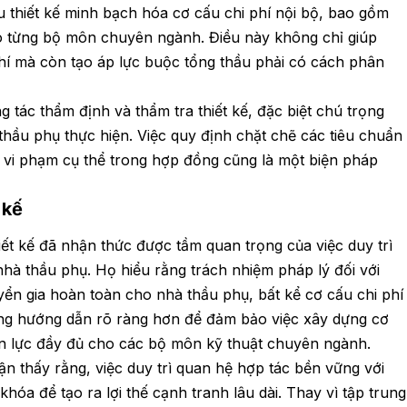
u thiết kế minh bạch hóa cơ cấu chi phí nội bộ, bao gồm
cho từng bộ môn chuyên ngành. Điều này không chỉ giúp
phí mà còn tạo áp lực buộc tổng thầu phải có cách phân
 tác thẩm định và thẩm tra thiết kế, đặc biệt chú trọng
hầu phụ thực hiện. Việc quy định chặt chẽ các tiêu chuẩn
 vi phạm cụ thể trong hợp đồng cũng là một biện pháp
t kế
iết kế đã nhận thức được tầm quan trọng của việc duy trì
hà thầu phụ. Họ hiểu rằng trách nhiệm pháp lý đối với
ển gia hoàn toàn cho nhà thầu phụ, bất kể cơ cấu chi phí
ững hướng dẫn rõ ràng hơn để đảm bảo việc xây dựng cơ
ồn lực đầy đủ cho các bộ môn kỹ thuật chuyên ngành.
n thấy rằng, việc duy trì quan hệ hợp tác bền vững với
hóa để tạo ra lợi thế cạnh tranh lâu dài. Thay vì tập trung