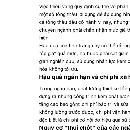
Việc thiếu vắng quy định cụ thể về phân 
một số tổng thầu lợi dụng để áp dụng hì
cả tổng thầu đều có hành vi này, nhưng 
chuyên ngành phải chấp nhận mức giá thấ
hiện.
Hậu quả của tình trạng này có thể rất ng
“ép giá” quá mức, họ buộc phải cắt giảm 
gian nghiên cứu, sử dụng nhân lực kém c
hóa không tối ưu.
Hậu quả ngắn hạn và chi phí xã 
Trong ngắn hạn, chất lượng thiết kế tổng
dựng ra những công trình kém chất lượng
tăng cao bao gồm: chi phí bảo trì và sử
không lường trước được, chi phí vận hành
đặc biệt là chi phí cơ hội do hiệu quả sử
Nguy cơ “thui chột” của các ng