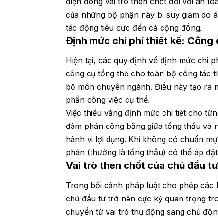
điện đóng vai trò then chốt đối với an to
của những bộ phận này bị suy giảm do áp
tác động tiêu cực đến cả cộng đồng.
Định mức chi phí thiết kế: Công 
Hiện tại, các quy định về định mức chi 
công cụ tổng thể cho toàn bộ công tác th
bộ môn chuyên ngành. Điều này tạo ra mộ
phần công việc cụ thể.
Việc thiếu vắng định mức chi tiết cho 
đàm phán công bằng giữa tổng thầu và n
hành vi lợi dụng. Khi không có chuẩn m
phán (thường là tổng thầu) có thể áp đặ
Vai trò then chốt của chủ đầu t
Trong bối cảnh pháp luật cho phép các bê
chủ đầu tư trở nên cực kỳ quan trọng tro
chuyển từ vai trò thụ động sang chủ độn