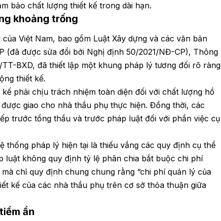
m bảo chất lượng thiết kế trong dài hạn.
ững khoảng trống
g của Việt Nam, bao gồm Luật Xây dựng và các văn bản
 (đã được sửa đổi bởi Nghị định 50/2021/NĐ-CP), Thông
TT-BXD, đã thiết lập một khung pháp lý tương đối rõ ràng
ộng thiết kế.
 kế phải chịu trách nhiệm toàn diện đối với chất lượng hồ
 được giao cho nhà thầu phụ thực hiện. Đồng thời, các
ếp trước tổng thầu và trước pháp luật đối với phần việc cụ
 thống pháp lý hiện tại là thiếu vắng các quy định cụ thể
p luật không quy định tỷ lệ phân chia bắt buộc chi phí
 mà chỉ quy định chung chung rằng “chi phí quản lý của
thiết kế của các nhà thầu phụ trên cơ sở thỏa thuận giữa
 tiềm ẩn