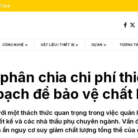
f Use
.
CÔNG NGHỆ
VẬT LIỆU / THIẾT BỊ
DỰ ÁN
TƯƠNG T
phân chia chi phí th
bạch để bảo vệ chất 
i một thách thức quan trọng trong việc quản lý
hiết kế và các nhà thầu phụ chuyên ngành. Vấn 
m ẩn nguy cơ suy giảm chất lượng tổng thể của