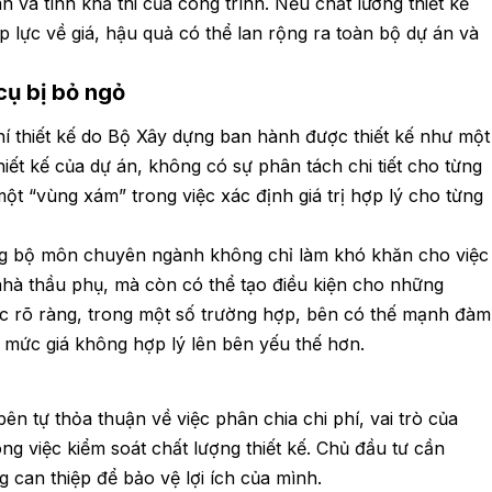
àn và tính khả thi của công trình. Nếu chất lương thiết kế
 lực về giá, hậu quả có thể lan rộng ra toàn bộ dự án và
cụ bị bỏ ngỏ
phí thiết kế do Bộ Xây dựng ban hành được thiết kế như một
iết kế của dự án, không có sự phân tách chi tiết cho từng
t “vùng xám” trong việc xác định giá trị hợp lý cho từng
từng bộ môn chuyên ngành không chỉ làm khó khăn cho việc
hà thầu phụ, mà còn có thể tạo điều kiện cho những
ực rõ ràng, trong một số trường hợp, bên có thế mạnh đàm
t mức giá không hợp lý lên bên yếu thế hơn.
ư
n tự thỏa thuận về việc phân chia chi phí, vai trò của
ng việc kiểm soát chất lượng thiết kế. Chủ đầu tư cần
g can thiệp để bảo vệ lợi ích của mình.