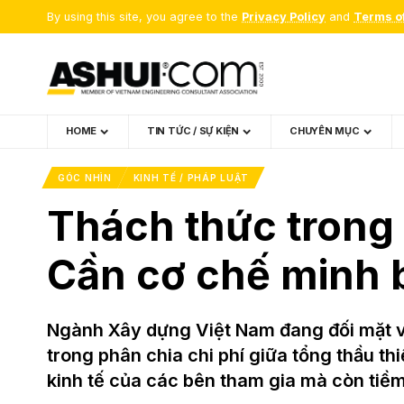
By using this site, you agree to the
Privacy Policy
and
Terms o
HOME
TIN TỨC / SỰ KIỆN
CHUYÊN MỤC
GÓC NHÌN
KINH TẾ / PHÁP LUẬT
Thách thức trong 
Cần cơ chế minh 
Ngành Xây dựng Việt Nam đang đối mặt vớ
trong phân chia chi phí giữa tổng thầu t
kinh tế của các bên tham gia mà còn tiề