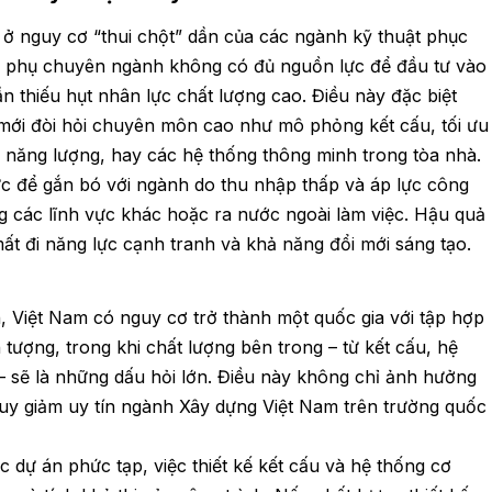
 ở nguy cơ “thui chột” dần của các ngành kỹ thuật phục
hầu phụ chuyên ngành không có đủ nguồn lực để đầu tư vào
ần thiếu hụt nhân lực chất lượng cao. Điều này đặc biệt
 mới đòi hỏi chuyên môn cao như mô phỏng kết cấu, tối ưu
ệm năng lượng, hay các hệ thống thông minh trong tòa nhà.
ực để gắn bó với ngành do thu nhập thấp và áp lực công
g các lĩnh vực khác hoặc ra nước ngoài làm việc. Hậu quả
 mất đi năng lực cạnh tranh và khả năng đổi mới sáng tạo.
n, Việt Nam có nguy cơ trở thành một quốc gia với tập hợp
 tượng, trong khi chất lượng bên trong – từ kết cấu, hệ
– sẽ là những dấu hỏi lớn. Điều này không chỉ ảnh hưởng
uy giảm uy tín ngành Xây dựng Việt Nam trên trường quốc
c dự án phức tạp, việc thiết kế kết cấu và hệ thống cơ