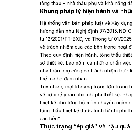
tổng thầu – nhà thầu phụ và khả năng đả
Khung pháp lý hiện hành và nh
Hệ thống văn bản pháp luật về Xây dựn
hướng dẫn như Nghị định 37/2015/NĐ-CP
tư 12/2021/TT-BXD, và Thông tư 01/2025/
về trách nhiệm của các bên trong hoạt đ
Theo quy định hiện hành, tổng thầu thiết
sơ thiết kế, bao gồm cả những phần việc
nhà thầu phụ cũng có trách nhiệm trực ti
thể mà họ đảm nhận.
Tuy nhiên, một khoảng trống lớn trong hệ
về cơ chế phân chia chi phí thiết kế. Phá
thiết kế cho từng bộ môn chuyên ngành,
tổng thầu thiết kế được trích từ chi phí 
các bên”.
Thực trạng “ép giá” và hậu quả