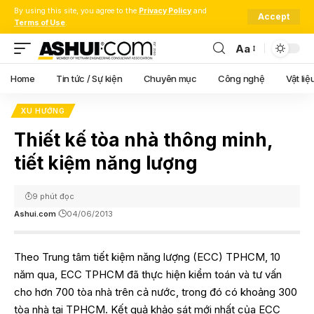
By using this site, you agree to the
Privacy Policy
and
Accept
Terms of Use
.
Aa
Font
Resizer
Home
Tin tức / Sự kiện
Chuyên mục
Công nghệ
Vật liệ
XU HƯỚNG
Thiết kế tòa nhà thông minh,
tiết kiệm năng lượng
9 phút đọc
Ashui.com
04/06/2013
Theo Trung tâm tiết kiệm năng lượng (ECC) TPHCM, 10
năm qua, ECC TPHCM đã thực hiện kiểm toán và tư vấn
cho hơn 700 tòa nhà trên cả nước, trong đó có khoảng 300
tòa nhà tại TPHCM. Kết quả khảo sát mới nhất của ECC