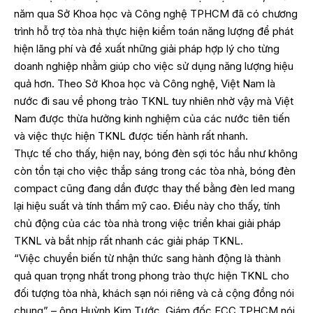
năm qua Sở Khoa học và Công nghệ TPHCM đã có chương
trình hỗ trợ tòa nhà thực hiện kiểm toán năng lượng để phát
hiện lãng phí và đề xuất những giải pháp hợp lý cho từng
doanh nghiệp nhằm giúp cho việc sử dụng năng lượng hiệu
quả hơn. Theo Sở Khoa học và Công nghệ, Việt Nam là
nước đi sau về phong trào TKNL tuy nhiên nhờ vậy mà Việt
Nam được thừa hưởng kinh nghiệm của các nước tiên tiến
và việc thực hiện TKNL được tiến hành rất nhanh.
Thực tế cho thấy, hiện nay, bóng đèn sợi tóc hầu như không
còn tồn tại cho việc thắp sáng trong các tòa nhà, bóng đèn
compact cũng đang dần được thay thế bằng đèn led mang
lại hiệu suất và tính thẩm mỹ cao. Điều này cho thấy, tính
chủ động của các tòa nhà trong việc triển khai giải pháp
TKNL và bắt nhịp rất nhanh các giải pháp TKNL.
“Việc chuyển biến từ nhận thức sang hành động là thành
quả quan trọng nhất trong phong trào thực hiện TKNL cho
đối tượng tòa nhà, khách sạn nói riêng và cả cộng đồng nói
chung” – ông Huỳnh Kim Tước, Giám đốc ECC TPHCM nói.