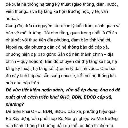
đề xuất hệ thống hạ tầng kỹ thuật (giao thông, điện, nước,
viễn thông…) và hạ tầng xã hội (trường học, y tế, văn
hóa…).
Cùng đó, đưa ra nguyên tắc quản lý kiến trúc, cảnh quan và
bảo vệ môi trường. Tôi cho rằng, quan trọng nhất là đồ án
phải sát với thực tiễn địa phương, đảm bảo tính khả thi.
Ngoài ra, địa phương cần có hệ thống bản đồ cấp xã,
phường hiện đại bao gồm: Bản đồ nền (hành chính – địa
chính – quy hoạch); Bản đồ chuyên đề (hạ tầng xã hội, hạ
tầng kỹ thuật, hạ tầng số…) quản lý đa lĩnh vực… Các bản
đồ này tích hợp và sẵn sàng chia sẻ, kết nối hệ thống lớn
hơn của cấp trên.
Để vừa tiết kiệm ngân sách, vừa dễ áp dụng, ông có đề
xuất gì về cách triển khai QHC, BĐN, BĐCĐ cấp xã,
phường?
Để triển khai QHC, BĐN, BĐCĐ cấp xã, phường hiệu quả,
Bộ Xây dựng cần phối hợp Bộ Nông nghiệp và Môi trường
ban hành Thông tư hướng dẫn cụ thể, ưu tiên thí điểm ở