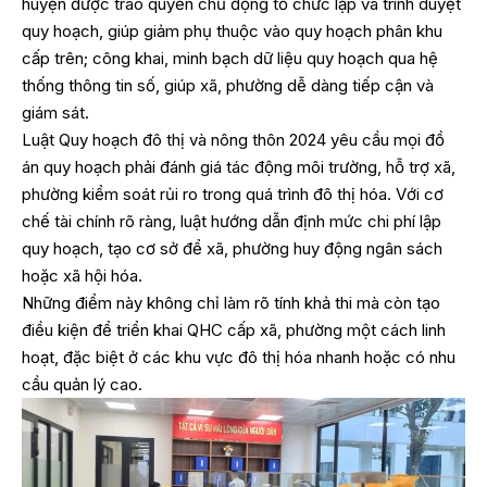
huyện được trao quyền chủ động tổ chức lập và trình duyệt
quy hoạch, giúp giảm phụ thuộc vào quy hoạch phân khu
cấp trên; công khai, minh bạch dữ liệu quy hoạch qua hệ
thống thông tin số, giúp xã, phường dễ dàng tiếp cận và
giám sát.
Luật Quy hoạch đô thị và nông thôn 2024 yêu cầu mọi đồ
án quy hoạch phải đánh giá tác động môi trường, hỗ trợ xã,
phường kiểm soát rủi ro trong quá trình đô thị hóa. Với cơ
chế tài chính rõ ràng, luật hướng dẫn định mức chi phí lập
quy hoạch, tạo cơ sở để xã, phường huy động ngân sách
hoặc xã hội hóa.
Những điểm này không chỉ làm rõ tính khả thi mà còn tạo
điều kiện để triển khai QHC cấp xã, phường một cách linh
hoạt, đặc biệt ở các khu vực đô thị hóa nhanh hoặc có nhu
cầu quản lý cao.