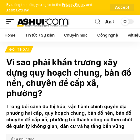
By using this site, you agree to the
Privacy Policy
and
Accept
Terms of Use
.
Aa
Font
Resizer
Home
Tin tức / Sự kiện
Chuyên mục
Công nghệ
Vật liệ
ĐỐI THOẠI
Vì sao phải khẩn trương xây
dựng quy hoạch chung, bản đồ
nền, chuyên đề cấp xã,
phường?
Trong bối cảnh đô thị hóa, vận hành chính quyền địa
phương hai cấp, quy hoạch chung, bản đồ nền, bản đồ
chuyên đề cấp xã, phường trở thành công cụ then chốt
để quản lý không gian, dân cư và hạ tầng bền vững.
14 phút đọc