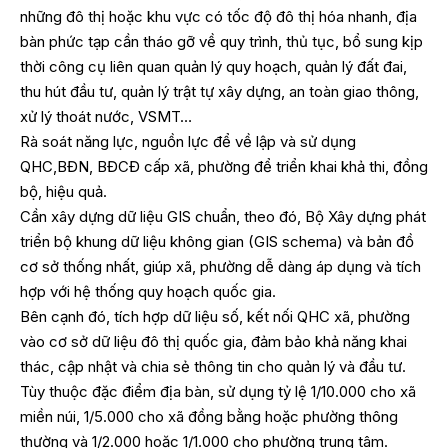
những đô thị hoặc khu vực có tốc độ đô thị hóa nhanh, địa
bàn phức tạp cần tháo gỡ về quy trình, thủ tục, bổ sung kịp
thời công cụ liên quan quản lý quy hoạch, quản lý đất đai,
thu hút đầu tư, quản lý trật tự xây dựng, an toàn giao thông,
xử lý thoát nước, VSMT…
Rà soát năng lực, nguồn lực để về lập và sử dụng
QHC,BĐN, BĐCĐ cấp xã, phường để triển khai khả thi, đồng
bộ, hiệu quả.
Cần xây dựng dữ liệu GIS chuẩn, theo đó, Bộ Xây dựng phát
triển bộ khung dữ liệu không gian (GIS schema) và bản đồ
cơ sở thống nhất, giúp xã, phường dễ dàng áp dụng và tích
hợp với hệ thống quy hoạch quốc gia.
Bên cạnh đó, tích hợp dữ liệu số, kết nối QHC xã, phường
vào cơ sở dữ liệu đô thị quốc gia, đảm bảo khả năng khai
thác, cập nhật và chia sẻ thông tin cho quản lý và đầu tư.
Tùy thuộc đặc điểm địa bàn, sử dụng tỷ lệ 1/10.000 cho xã
miền núi, 1/5.000 cho xã đồng bằng hoặc phường thông
thường và 1/2.000 hoặc 1/1.000 cho phường trung tâm.