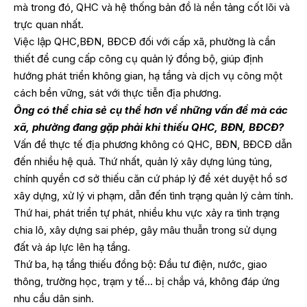
mà trong đó, QHC và hệ thống bản đồ là nền tảng cốt lõi và
trực quan nhất.
Việc lập QHC,BĐN, BĐCĐ đối với cấp xã, phường là cần
thiết để cung cấp công cụ quản lý đồng bộ, giúp định
hướng phát triển không gian, hạ tầng và dịch vụ công một
cách bền vững, sát với thực tiễn địa phương.
Ông có thể chia sẻ cụ thể hơn về những vấn đề mà các
xã, phường đang gặp phải khi thiếu QHC, BĐN, BĐCĐ?
Vấn đề thực tế địa phương không có QHC, BĐN, BĐCĐ dẫn
đến nhiều hệ quả. Thứ nhất, quản lý xây dựng lúng túng,
chính quyền cơ sở thiếu căn cứ pháp lý để xét duyệt hồ sơ
xây dựng, xử lý vi phạm, dẫn đến tình trạng quản lý cảm tính.
Thứ hai, phát triển tự phát, nhiều khu vực xảy ra tình trạng
chia lô, xây dựng sai phép, gây mâu thuẫn trong sử dụng
đất và áp lực lên hạ tầng.
Thứ ba, hạ tầng thiếu đồng bộ: Đầu tư điện, nước, giao
thông, trường học, trạm y tế… bị chắp vá, không đáp ứng
nhu cầu dân sinh.