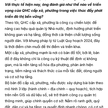
Với thực tế hiện nay, ông đánh giá như thế nào về triển
vọng của QHC cấp xã, phường trong việc thúc đẩy phát
triển đô thị bền vững?
Theo tôi, QHC cấp xã, phường là công cụ chiến lược để
nâng cao hiệu quả quản lý Nhà nước, định hướng phát triển
không gian và hạ tầng, đồng thời cải thiện chất lượng sống
người dân. Với khung pháp lý từ Luật Quy hoạch 2024, đây
là thời điểm chín muồi để thí điểm và triển khai.
Một cấp xã, phường mạnh là nơi có bản đồ tốt, bởi lẽ, bản
đồ ở đây không chỉ là công cụ kỹ thuật để định vị không
gian, mà là nền tảng số hóa địa phương, phản ánh hiện
trạng, tiềm năng và thách thức của mỗi tấc đất, dòng người
và cơ sở hạ tầng.
Bộ bản đồ cấp xã, phường, nếu được xây dựng bài bản theo
mô hình 3 lớp (hành chính – địa chính – quy hoạch), tích hợp
trên nền GIS và dữ liệu số, sẽ trở thành công cụ quản trị
thông minh, giúp chính quyền cơ sở: Nắm rõ ranh giới, quỹ
đất, dân cư và hạ tầng; ra quyết định nhanh chóng, có cơ sở