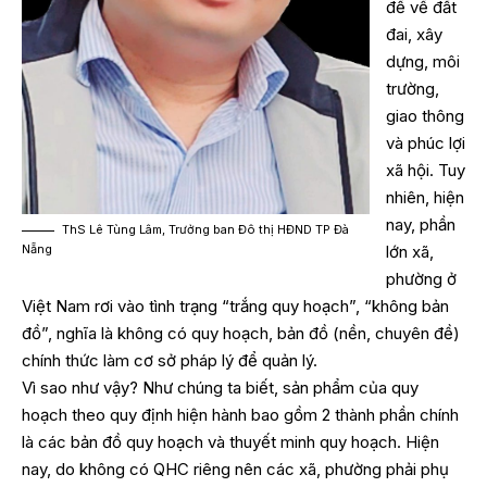
đề về đất
đai, xây
dựng, môi
trường,
giao thông
và phúc lợi
xã hội. Tuy
nhiên, hiện
nay, phần
ThS Lê Tùng Lâm, Trưởng ban Đô thị HĐND TP Đà
Nẵng
lớn xã,
phường ở
Việt Nam rơi vào tình trạng “trắng quy hoạch”, “không bản
đồ”, nghĩa là không có quy hoạch, bản đồ (nền, chuyên đề)
chính thức làm cơ sở pháp lý để quản lý.
Vì sao như vậy? Như chúng ta biết, sản phẩm của quy
hoạch theo quy định hiện hành bao gồm 2 thành phần chính
là các bản đồ quy hoạch và thuyết minh quy hoạch. Hiện
nay, do không có QHC riêng nên các xã, phường phải phụ