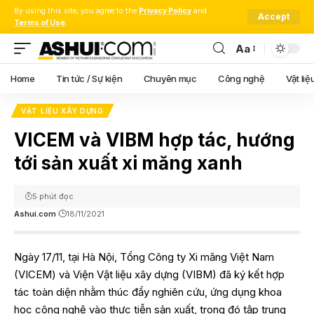
By using this site, you agree to the
Privacy Policy
and
Accept
Terms of Use
.
Aa
Font
Resizer
Home
Tin tức / Sự kiện
Chuyên mục
Công nghệ
Vật liệ
VẬT LIỆU XÂY DỰNG
VICEM và VIBM hợp tác, hướng
tới sản xuất xi măng xanh
5 phút đọc
Ashui.com
18/11/2021
Ngày 17/11, tại Hà Nội, Tổng Công ty Xi măng Việt Nam
(VICEM) và Viện Vật liệu xây dựng (VIBM) đã ký kết hợp
tác toàn diện nhằm thúc đẩy nghiên cứu, ứng dụng khoa
học công nghệ vào thực tiễn sản xuất, trong đó tập trung