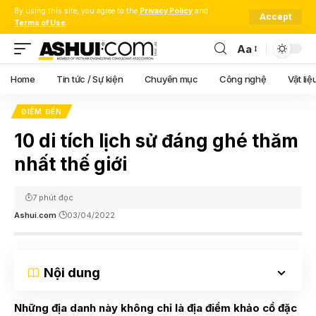
By using this site, you agree to the
Privacy Policy
and
Accept
Terms of Use
.
Aa
Font
Resizer
Home
Tin tức / Sự kiện
Chuyên mục
Công nghệ
Vật liệ
ĐIỂM ĐẾN
10 di tích lịch sử đáng ghé thăm
nhất thế giới
7 phút đọc
Ashui.com
03/04/2022
Nội dung
Những địa danh này không chỉ là địa điểm khảo cổ đặc