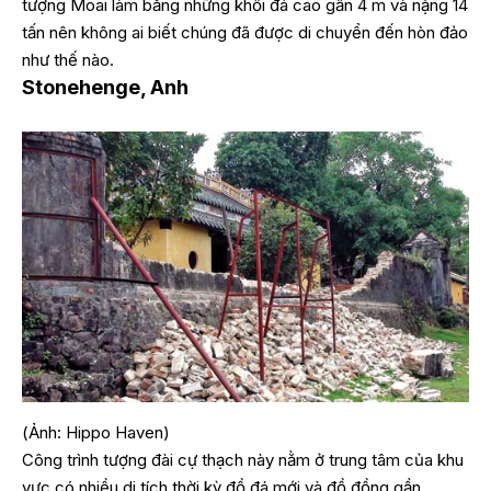
tượng Moai làm bằng những khối đá cao gần 4 m và nặng 14
tấn nên không ai biết chúng đã được di chuyển đến hòn đảo
như thế nào.
Stonehenge, Anh
(Ảnh: Hippo Haven)
Công trình tượng đài cự thạch này nằm ở trung tâm của khu
vực có nhiều di tích thời kỳ đồ đá mới và đồ đồng gần