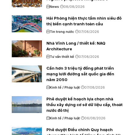
News
08/08/2026
Hải Phòng hiện thực tầm nhìn siêu đô
thị biển cạnh tranh toàn cầu
Tin trong nước
07/08/2026
Nhà Vĩnh Long / thiết kế: NAQ
Architecture
Tư vấn thiết kế
07/08/2026
Cần hơn 3 triệu tỷ đồng phát triển
mạng lưới đường sắt quốc gia đến
năm 2050
Kinh tế / Pháp luật
07/08/2026
Phê duyệt kế hoạch lựa chọn nhà
thầu xây dựng cơ sở dữ liệu cấp, thoát
nước đô thị
Kinh tế / Pháp luật
06/08/2026
Phê duyệt Điều chỉnh Quy hoạch