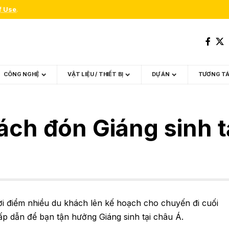
f Use
.
CÔNG NGHỆ
VẬT LIỆU / THIẾT BỊ
DỰ ÁN
TƯƠNG T
ách đón Giáng sinh t
ời điểm nhiều du khách lên kế hoạch cho chuyến đi cuối
p dẫn để bạn tận hưởng Giáng sinh tại châu Á.