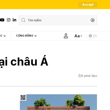
Accept
Aa
ÁC
CỘNG ĐỒNG
Font
Resizer
ại châu Á
6 phút đọc