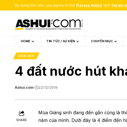
By using this site, you agree to the
Privacy Policy
and
Terms o
HOME
TIN TỨC / SỰ KIỆN
CHUYÊN MỤC
ĐIỂM ĐẾN
4 đất nước hút kh
Ashui.com
22/12/2019
Mùa Giáng sinh đang đến gần cũng là th
năm của mình. Dưới đây là 4 điểm đến hấ
SHARE