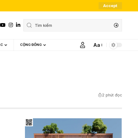
Accept
Aa
ÁC
CỘNG ĐỒNG
Font
Resizer
2 phút đọc