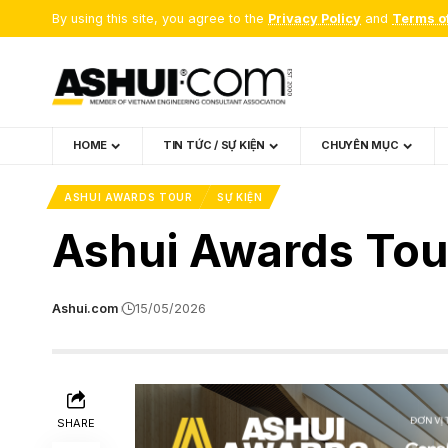
By using this site, you agree to the
Privacy Policy
and
Terms o
HOME
TIN TỨC / SỰ KIỆN
CHUYÊN MỤC
ASHUI AWARDS TOUR
SỰ KIỆN
Ashui Awards To
Ashui.com
15/05/2026
SHARE