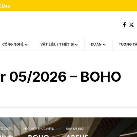
f Use
.
CÔNG NGHỆ
VẬT LIỆU / THIẾT BỊ
DỰ ÁN
TƯƠNG T
ur 05/2026 – BOHO