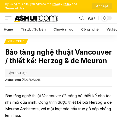
By using this site, you agree to the
Privacy Policy
and
Accept
Terms of Use
.
Aa
Font
Resizer
Home
Tin tức / Sự kiện
Chuyên mục
Công nghệ
Vật liệ
KIẾN TRÚC
Bảo tàng nghệ thuật Vancouver
/ thiết kế: Herzog & de Meuron
3 phút đọc
Ashui.com
03/10/2015
Bảo tàng nghệ thuật Vancouver đã công bố thiết kế cho tòa
nhà mới của mình. Công trình được thiết kế bởi
Herzog & de
Meuron Architects
, với một loạt các cấu trúc gỗ xếp chồng
lên nhau.