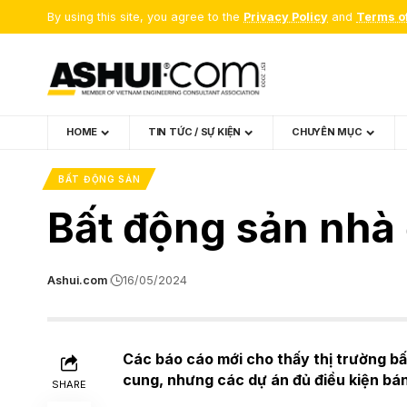
By using this site, you agree to the
Privacy Policy
and
Terms o
HOME
TIN TỨC / SỰ KIỆN
CHUYÊN MỤC
BẤT ĐỘNG SẢN
Bất động sản nhà
Ashui.com
16/05/2024
Các báo cáo mới cho thấy thị trường b
cung, nhưng các dự án đủ điều kiện bán
SHARE