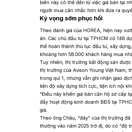
biến này có thể đến từ việc giá bán tại 
người mua cân nhắc hơn khi đưa ra quyế
Kỳ vọng sớm phục hồi
Theo đánh giá của HOREA, hiện nay vư
án. Các chủ đầu tư tại TPHCM có 148 dự
thể hoàn thành thủ tục đầu tư, xây dựng,
khoảng hơn 58.000 khách hàng mua nhà 
Tuy nhiên, thị trường bất động sản được
thị trường của Avison Young Việt Nam, 
trong quí 1, nhưng vẫn ghi nhận giao dịc
tiến độ xây dựng tích cực, tiện ích nội k
“Điều này khiến giá bán căn hộ sơ cấp 
đẩy hoạt động kinh doanh BĐS tại TPHCM
giá.
Theo ông Châu, “đáy” của thị trường đã đ
thường vào năm 2025 trở đi, do có “độ t