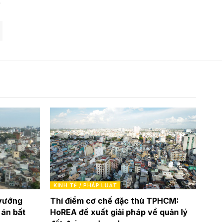
KINH TẾ / PHÁP LUẬT
 vướng
Thí điểm cơ chế đặc thù TPHCM:
 án bất
HoREA đề xuất giải pháp về quản lý