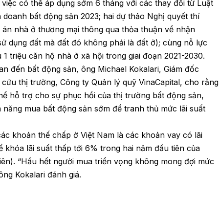
iệc có thể áp dụng sớm 6 tháng với các thay đổi từ Luật
h doanh bất động sản 2023; hai dự thảo Nghị quyết thí
ự án nhà ở thương mại thông qua thỏa thuận về nhận
 dụng đất mà đất đó không phải là đất ở); cùng nỗ lực
ểu 1 triệu căn hộ nhà ở xã hội trong giai đoạn 2021-2030.
uan đến bất động sản, ông Michael Kokalari, Giám đốc
 cứu thị trường, Công ty Quản lý quỹ VinaCapital, cho rằng
thể hỗ trợ cho sự phục hồi của thị trường bất động sản,
 năng mua bất động sản sớm để tranh thủ mức lãi suất
các khoản thế chấp ở Việt Nam là các khoản vay có lãi
ể khóa lãi suất thấp tới 6% trong hai năm đầu tiên của
iên). “Hầu hết người mua triển vọng không mong đợi mức
 ông Kokalari đánh giá.