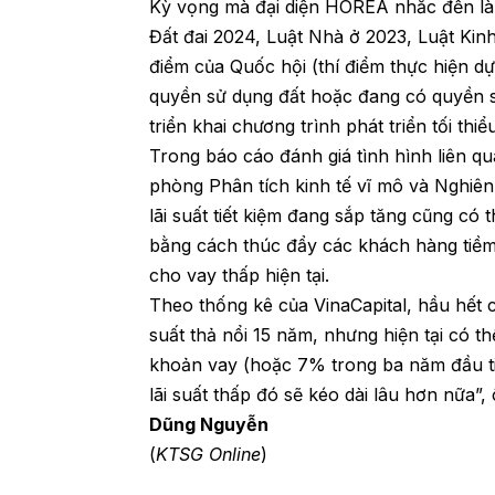
Kỳ vọng mà đại diện HOREA nhắc đến là v
Đất đai 2024, Luật Nhà ở 2023, Luật Kin
điểm của Quốc hội (thí điểm thực hiện d
quyền sử dụng đất hoặc đang có quyền sử
triển khai chương trình phát triển tối thi
Trong báo cáo đánh giá tình hình liên q
phòng Phân tích kinh tế vĩ mô và Nghiên
lãi suất tiết kiệm đang sắp tăng cũng có 
bằng cách thúc đẩy các khách hàng tiềm
cho vay thấp hiện tại.
Theo thống kê của VinaCapital, hầu hết 
suất thả nổi 15 năm, nhưng hiện tại có th
khoản vay (hoặc 7% trong ba năm đầu t
lãi suất thấp đó sẽ kéo dài lâu hơn nữa”,
Dũng Nguyễn
(
KTSG Online
)