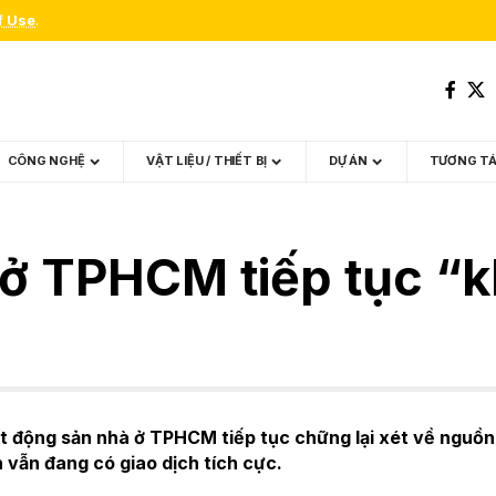
f Use
.
CÔNG NGHỆ
VẬT LIỆU / THIẾT BỊ
DỰ ÁN
TƯƠNG T
 ở TPHCM tiếp tục “
ất động sản nhà ở TPHCM tiếp tục chững lại xét về nguồn
 vẫn đang có giao dịch tích cực.