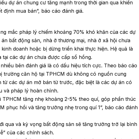
nhiều dự án chung cư tăng mạnh trong thời gian qua khiến
t định mua bán”, báo cáo đánh giá.
ớng mắc pháp lý chiếm khoảng 70% khó khăn của các dự
 án bất động sản, nhà ở thương mại, nhà ở xã hội chưa
 kinh doanh hoặc bị dừng triển khai thực hiện. Hệ quả là
tại các dự án chưa được cấp sổ hồng.
 nhiều bên đánh giá là có dấu hiệu tích cực. Theo báo cáo
thị trường căn hộ tại TPHCM dù không có nguồn cung
h từ các dự án mở bán từ trước, đặc biệt là các dự án có
hu và pháp lý hoàn chỉnh.
tại TPHCM tăng nhẹ khoảng 2-5% theo quí, góp phần thúc
 phục hồi và tăng trưởng nhẹ trong quí 1”, báo cáo đánh
i qua và kỳ vọng bất động sản sẽ tăng trưởng trở lại bình
rễ” của các chính sách.