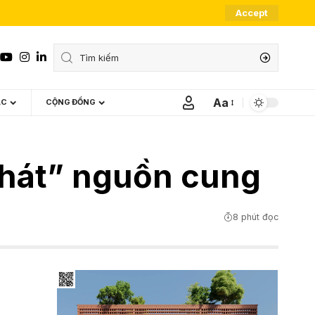
Accept
Aa
ÁC
CỘNG ĐỒNG
Font
Resizer
khát” nguồn cung
8 phút đọc