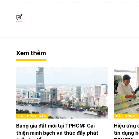
Xem thêm
BẤT ĐỘNG SẢN
BẤT ĐỘNG 
Bảng giá đất mới tại TPHCM: Cải
Hiệu ứng 
thiện minh bạch và thúc đẩy phát
tín dụng b