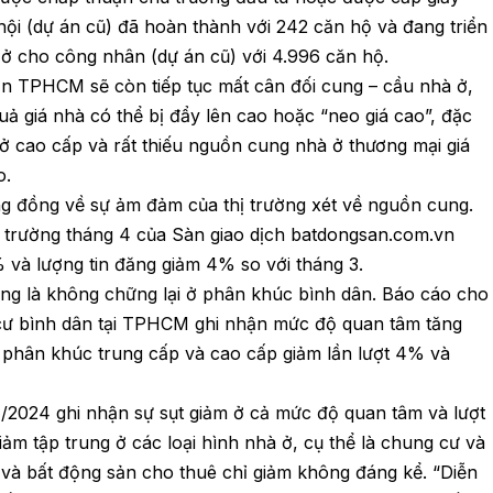
hội (dự án cũ) đã hoàn thành với 242 căn hộ và đang triển
à ở cho công nhân (dự án cũ) với 4.996 căn hộ.
ản TPHCM sẽ còn tiếp tục mất cân đối cung – cầu nhà ở,
uả giá nhà có thể bị đẩy lên cao hoặc “neo giá cao”, đặc
 ở cao cấp và rất thiếu nguồn cung nhà ở thương mại giá
o.
g đồng về sự ảm đảm của thị trường xét về nguồn cung.
ị trường tháng 4 của Sàn giao dịch batdongsan.com.vn
và lượng tin đăng giảm 4% so với tháng 3.
ờng là không chững lại ở phân khúc bình dân. Báo cáo cho
 cư bình dân tại TPHCM ghi nhận mức độ quan tâm tăng
i phân khúc trung cấp và cao cấp giảm lần lượt 4% và
4/2024 ghi nhận sự sụt giảm ở cả mức độ quan tâm và lượt
iảm tập trung ở các loại hình nhà ở, cụ thể là chung cư và
ư và bất động sản cho thuê chỉ giảm không đáng kể. “Diễn