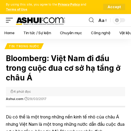
By using this site, you agree to the
Privacy Policy
and
Accept
Terms of Use
.
Aa
Font
Resizer
Home
Tin tức / Sự kiện
Chuyên mục
Công nghệ
Vật liệ
TIN TRONG NƯỚC
Bloomberg: Việt Nam đi đầu
trong cuộc đua cơ sở hạ tầng ở
châu Á
4 phút đọc
Ashui.com
29/03/2017
Dù có thể là một trong những nền kinh tế nhỏ của châu Á
nhưng Việt Nam là một trong những nước dẫn đầu cuộc đua