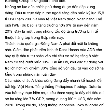
Banking Group ở Singapore cho biết.
Những nỗ lực của chính phủ đang được đền đáp xứng
đáng. Đầu tư trực tiếp nước ngoài tăng đến mức kỷ lục 15,8
tỉ USD năm 2016 và kinh tế Việt Nam được Ngân hàng Thế
giới (WB) dự báo là tăng trưởng hơn 6% từ nay đến năm
2019. Đây là một trong những tốc độ tăng trưởng kinh tế
thuộc hàng top trong thập niên này.
Thách thức quốc gia Đông Nam Á phải đối mặt là không
nhỏ. Giám đốc phát triển kinh tế Rana Hasan của ADB cho
hay tỷ lệ đầu tư tư nhân vào chi tiêu cơ sở hạ tầng ở Việt
Nam có thể dưới mức 10%. Tại Ấn Độ, khu vực tư đóng vai
trò lớn hơn khi chiếm 30% tổng số vốn đầu tư vào cơ sở hạ
tầng trong những năm gần đây.
Các nước châu Á khác cũng đang đẩy nhanh kế hoạch để
bắt kịp Việt Nam. Tổng thống Philippines Rodrigo Duterte
vừa bắt tay thực hiện mục tiêu tham vọng là đẩy chi tiêu cơ
sở hạ tầng lên 7% GDP, tương đương 160 tỉ USD, đến năm
2020. Trong khi đó, Tổng thống Indonesia Joko Widodo chỉ