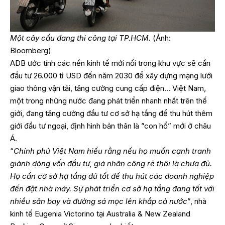
Một cây cầu đang thi công tại TP.HCM.
(Ảnh:
Bloomberg)
ADB ước tính các nền kinh tế mới nổi trong khu vực sẽ cần
đầu tư 26.000 tỉ USD đến năm 2030 để xây dựng mạng lưới
giao thông vận tải, tăng cường cung cấp điện… Việt Nam,
một trong những nước đang phát triển nhanh nhất trên thế
giới, đang tăng cường đầu tư cơ sở hạ tầng để thu hút thêm
giới đầu tư ngoại, định hình bản thân là ”con hổ” mới ở châu
Á.
“
Chính phủ Việt Nam hiểu rằng nếu họ muốn cạnh tranh
giành dòng vốn đầu tư, giá nhân công rẻ thôi là chưa đủ.
Họ cần cơ sở hạ tầng đủ tốt để thu hút các doanh nghiệp
đến đặt nhà máy. Sự phát triển cơ sở hạ tầng đang tốt với
nhiều sân bay và đường sá mọc lên khắp cả nước
”, nhà
kinh tế Eugenia Victorino tại Australia & New Zealand