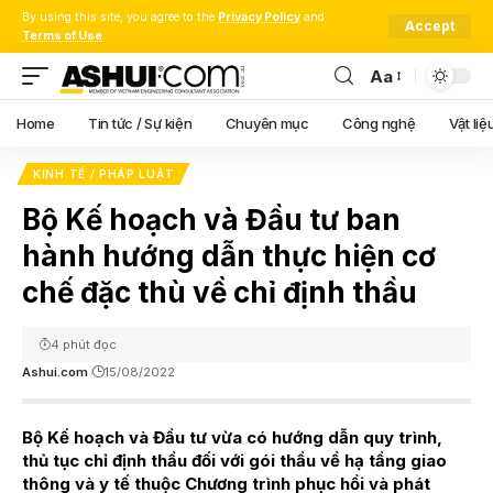
By using this site, you agree to the
Privacy Policy
and
Accept
Terms of Use
.
Aa
Font
Resizer
Home
Tin tức / Sự kiện
Chuyên mục
Công nghệ
Vật liệ
KINH TẾ / PHÁP LUẬT
Bộ Kế hoạch và Đầu tư ban
hành hướng dẫn thực hiện cơ
chế đặc thù về chỉ định thầu
4 phút đọc
Ashui.com
15/08/2022
Bộ Kế hoạch và Đầu tư vừa có hướng dẫn quy trình,
thủ tục chỉ định thầu đối với gói thầu về hạ tầng giao
thông và y tế thuộc Chương trình phục hồi và phát