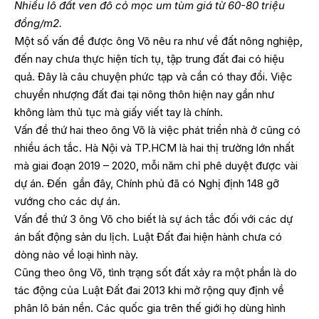
Nhiều lô đất ven đô cỏ mọc um tùm giá từ 60-80 triệu
đồng/m2.
Một số vấn đề được ông Võ nêu ra như về đất nông nghiệp,
đến nay chưa thực hiện tích tụ, tập trung đất đai có hiệu
quả. Đây là câu chuyện phức tạp và cần có thay đổi. Việc
chuyển nhượng đất đai tại nông thôn hiện nay gần như
không làm thủ tục mà giấy viết tay là chính.
Vấn đề thứ hai theo ông Võ là việc phát triển nhà ở cũng có
nhiều ách tắc. Hà Nội và TP.HCM là hai thị trường lớn nhất
mà giai đoạn 2019 – 2020, mỗi năm chỉ phê duyệt được vài
dự án. Đến gần đây, Chính phủ đã có Nghị định 148 gỡ
vướng cho các dự án.
Vấn đề thứ 3 ông Võ cho biết là sự ách tắc đối với các dự
án bất động sản du lịch. Luật Đất đai hiện hành chưa có
dòng nào về loại hình này.
Cũng theo ông Võ, tình trạng sốt đất xảy ra một phần là do
tác động của Luật Đất đai 2013 khi mở rộng quy định về
phân lô bán nền. Các quốc gia trên thế giới họ dùng hình