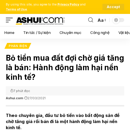
By using this site, you agree to the
Privacy Policy
and
Accept
Terms of Use
.
Aa
Font
Resizer
Home
Tin tức / Sự kiện
Chuyên mục
Công nghệ
Vật liệ
PHẢN BIỆN
Bỏ tiền mua đất đợi chờ giá tăng
là bán: Hành động làm hại nền
kinh tế?
7 phút đọc
Ashui.com
27/03/2021
Theo chuyên gia, đầu tư bỏ tiền vào bất động sản để
chờ tăng giá rồi bán đi là một hành động làm hại nền
kinh tế.