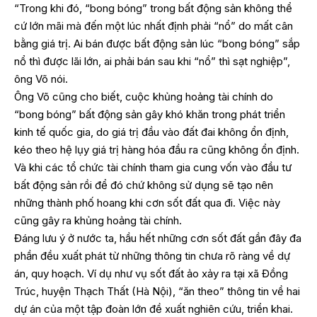
“Trong khi đó, “bong bóng” trong bất động sản không thể
cứ lớn mãi mà đến một lúc nhất định phải “nổ” do mất cân
bằng giá trị. Ai bán được bất động sản lúc “bong bóng” sắp
nổ thì được lãi lớn, ai phải bán sau khi “nổ” thì sạt nghiệp”,
ông Võ nói.
Ông Võ cũng cho biết, cuộc khủng hoảng tài chính do
“bong bóng” bất động sản gây khó khăn trong phát triển
kinh tế quốc gia, do giá trị đầu vào đất đai không ổn định,
kéo theo hệ lụy giá trị hàng hóa đầu ra cũng không ổn định.
Và khi các tổ chức tài chính tham gia cung vốn vào đầu tư
bất động sản rồi để đó chứ không sử dụng sẽ tạo nên
những thành phố hoang khi cơn sốt đất qua đi. Việc này
cũng gây ra khủng hoảng tài chính.
Đáng lưu ý ở nước ta, hầu hết những cơn sốt đất gần đây đa
phần đều xuất phát từ những thông tin chưa rõ ràng về dự
án, quy hoạch. Ví dụ như vụ sốt đất ảo xảy ra tại xã Đồng
Trúc, huyện Thạch Thất (Hà Nội), “ăn theo” thông tin về hai
dự án của một tập đoàn lớn đề xuất nghiên cứu, triển khai.