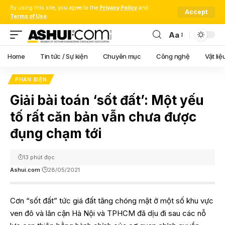
By using this site, you agree to the
Privacy Policy
and
Accept
Terms of Use
.
Aa
Font
Resizer
Home
Tin tức / Sự kiện
Chuyên mục
Công nghệ
Vật liệ
PHẢN BIỆN
Giải bài toán ‘sốt đất’: Một yếu
tố rất căn bản vẫn chưa được
đụng chạm tới
13 phút đọc
Ashui.com
28/05/2021
Cơn “sốt đất” tức giá đất tăng chóng mặt ở một số khu vực
ven đô và lân cận Hà Nội và TPHCM đã dịu đi sau các nỗ