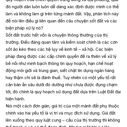
đó người dân luôn luôn dễ dàng xác định được mình có thể
làm và không làm gì trên từng mảnh đất. Vậy, phân tích này
để nói lên điều gì liên quan đến câu chuyện sốt đất và các
biện pháp xử lý nó?
Sốt đất trước hết vốn là chuyện thông thường của thị
trường. Điều đáng quan tâm và kiểm soát chính là các cơn
sốt ảo kéo theo các hệ lụy về kinh tế – xã hội. Các biện
pháp đang được các cấp chính quyền đề ra thiên về xử lý
bề nổi như minh bạch thông tin quy hoạch, hạn chế hoạt
động môi giới và trung gian, siết chặt tín dụng ngân hàng
hay thậm chí sẽ là đánh thuế. Tuy nhiên có một yếu tố rất
căn bản ẩn sâu dưới đó dường như chưa được đụng chạm
tới, đó chính là quy hoạch sử dụng đất dựa trên Luật Đất đai
hiện hành.
Nói một cách đơn giản, giá trị của một mảnh đất phụ thuộc
chính vào hai yếu tố là vị trí và mục đích sử dụng. Giá đất
lên xuống theo quy luật cung – cầu của thị trường thì không