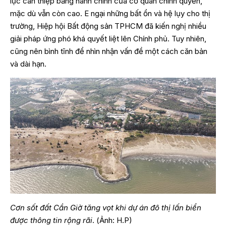
lực can thiệp bằng hành chính của cơ quan chính quyền,
mặc dù vẫn còn cao. E ngại những bất ổn và hệ lụy cho thị
trường, Hiệp hội Bất động sản TPHCM đã kiến nghị nhiều
giải pháp ứng phó khá quyết liệt lên Chính phủ. Tuy nhiên,
cũng nên bình tĩnh để nhìn nhận vấn đề một cách căn bản
và dài hạn.
Cơn sốt đất Cần Giờ tăng vọt khi dự án đô thị lấn biển
được thông tin rộng rãi
. (Ảnh: H.P)