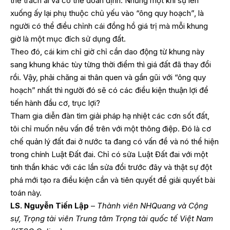
thể trách ai và có thể đoán định. Nhưng một khi sự lên
xuống ấy lại phụ thuộc chủ yếu vào “ông quy hoạch”, là
người có thể điều chỉnh cái đồng hồ giá trị mà mỗi khung
giờ là một mục đích sử dụng đất.
Theo đó, cái kim chỉ giờ chỉ cần dao động từ khung này
sang khung khác tùy từng thời điểm thì giá đất đã thay đổi
rồi. Vậy, phải chăng ai thân quen và gần gũi với “ông quy
hoạch” nhất thì người đó sẽ có các điều kiện thuận lợi để
tiến hành đầu cơ, trục lợi?
Tham gia diễn đàn tìm giải pháp hạ nhiệt các cơn sốt đất,
tôi chỉ muốn nêu vấn đề trên với một thông điệp. Đó là cơ
chế quản lý đất đai ở nước ta đang có vấn đề và nó thể hiện
trong chính Luật Đất đai. Chỉ có sửa Luật Đất đai với một
tinh thần khác với các lần sửa đổi trước đây và thật sự đột
phá mới tạo ra điều kiện cần và tiên quyết để giải quyết bài
toán này.
LS. Nguyễn Tiến Lập
–
Thành viên NHQuang và Cộng
sự, Trọng tài viên Trung tâm Trọng tài quốc tế Việt Nam