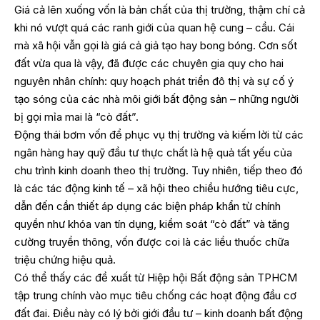
Giá cả lên xuống vốn là bản chất của thị trường, thậm chí cả
khi nó vượt quá các ranh giới của quan hệ cung – cầu. Cái
mà xã hội vẫn gọi là giá cả giả tạo hay bong bóng. Cơn sốt
đất vừa qua là vậy, đã được các chuyên gia quy cho hai
nguyên nhân chính: quy hoạch phát triển đô thị và sự cố ý
tạo sóng của các nhà môi giới bất động sản – những người
bị gọi mỉa mai là “cò đất”.
Động thái bơm vốn để phục vụ thị trường và kiếm lời từ các
ngân hàng hay quỹ đầu tư thực chất là hệ quả tất yếu của
chu trình kinh doanh theo thị trường. Tuy nhiên, tiếp theo đó
là các tác động kinh tế – xã hội theo chiều hướng tiêu cực,
dẫn đến cần thiết áp dụng các biện pháp khẩn từ chính
quyền như khóa van tín dụng, kiểm soát “cò đất” và tăng
cường truyền thông, vốn được coi là các liều thuốc chữa
triệu chứng hiệu quả.
Có thể thấy các đề xuất từ Hiệp hội Bất động sản TPHCM
tập trung chính vào mục tiêu chống các hoạt động đầu cơ
đất đai. Điều này có lý bởi giới đầu tư – kinh doanh bất động