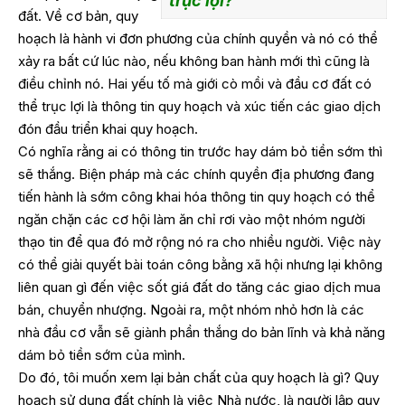
trục lợi?
đất. Về cơ bản, quy
hoạch là hành vi đơn phương của chính quyền và nó có thể
xảy ra bất cứ lúc nào, nếu không ban hành mới thì cũng là
điều chỉnh nó. Hai yếu tố mà giới cò mồi và đầu cơ đất có
thể trục lợi là thông tin quy hoạch và xúc tiến các giao dịch
đón đầu triển khai quy hoạch.
Có nghĩa rằng ai có thông tin trước hay dám bỏ tiền sớm thì
sẽ thắng. Biện pháp mà các chính quyền địa phương đang
tiến hành là sớm công khai hóa thông tin quy hoạch có thể
ngăn chặn các cơ hội làm ăn chỉ rơi vào một nhóm người
thạo tin để qua đó mở rộng nó ra cho nhiều người. Việc này
có thể giải quyết bài toán công bằng xã hội nhưng lại không
liên quan gì đến việc sốt giá đất do tăng các giao dịch mua
bán, chuyển nhượng. Ngoài ra, một nhóm nhỏ hơn là các
nhà đầu cơ vẫn sẽ giành phần thắng do bản lĩnh và khả năng
dám bỏ tiền sớm của mình.
Do đó, tôi muốn xem lại bản chất của quy hoạch là gì? Quy
hoạch sử dụng đất chính là việc Nhà nước, là người lập quy