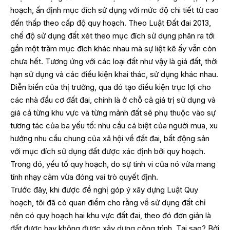
hoạch, ấn định mục đích sử dụng với mức độ chi tiết từ cao
đến thấp theo cấp độ quy hoạch. Theo Luật Đất đai 2013,
chế độ sử dụng đất xét theo mục đích sử dụng phân ra tới
gần một trăm mục đích khác nhau mà sự liệt kê ấy vẫn còn
chưa hết. Tương ứng với các loại đất như vậy là giá đất, thời
hạn sử dụng và các điều kiện khai thác, sử dụng khác nhau.
Diễn biến của thị trường, qua đó tạo điều kiện trục lợi cho
các nhà đầu cơ đất đai, chính là ở chỗ cả giá trị sử dụng và
giá cả từng khu vực và từng mảnh đất sẽ phụ thuộc vào sự
tương tác của ba yếu tố: nhu cầu cá biệt của người mua, xu
hướng nhu cầu chung của xã hội về đất đai, bất động sản
với mục đích sử dụng đất được xác định bởi quy hoạch.
Trong đó, yếu tố quy hoạch, do sự tinh vi của nó vừa mang
tính nhạy cảm vừa đóng vai trò quyết định.
Trước đây, khi được đề nghị góp ý xây dựng Luật Quy
hoạch, tôi đã có quan điểm cho rằng về sử dụng đất chỉ
nên có quy hoạch hai khu vực đất đai, theo đó đơn giản là
đất được hay không được xây dựng công trình. Tại sao? Bởi