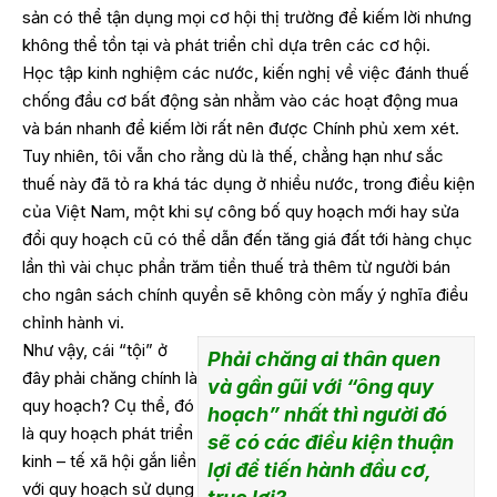
sản có thể tận dụng mọi cơ hội thị trường để kiếm lời nhưng
không thể tồn tại và phát triển chỉ dựa trên các cơ hội.
Học tập kinh nghiệm các nước, kiến nghị về việc đánh thuế
chống đầu cơ bất động sản nhằm vào các hoạt động mua
và bán nhanh để kiếm lời rất nên được Chính phủ xem xét.
Tuy nhiên, tôi vẫn cho rằng dù là thế, chẳng hạn như sắc
thuế này đã tỏ ra khá tác dụng ở nhiều nước, trong điều kiện
của Việt Nam, một khi sự công bố quy hoạch mới hay sửa
đổi quy hoạch cũ có thể dẫn đến tăng giá đất tới hàng chục
lần thì vài chục phần trăm tiền thuế trả thêm từ người bán
cho ngân sách chính quyền sẽ không còn mấy ý nghĩa điều
chỉnh hành vi.
Như vậy, cái “tội” ở
Phải chăng ai thân quen
đây phải chăng chính là
và gần gũi với “ông quy
quy hoạch? Cụ thể, đó
hoạch” nhất thì người đó
là quy hoạch phát triển
sẽ có các điều kiện thuận
kinh – tế xã hội gắn liền
lợi để tiến hành đầu cơ,
với quy hoạch sử dụng