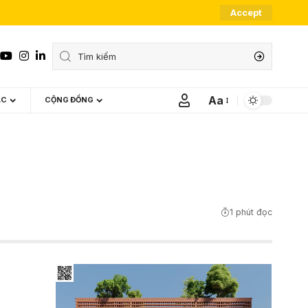
Accept
Aa
ÁC
CỘNG ĐỒNG
Font
Resizer
1 phút đọc