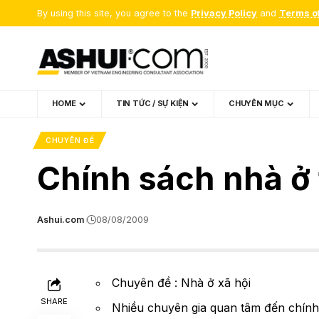
By using this site, you agree to the
Privacy Policy
and
Terms o
HOME
TIN TỨC / SỰ KIỆN
CHUYÊN MỤC
CHUYÊN ĐỀ
Chính sách nhà ở 
Ashui.com
08/08/2009
Chuyên đề : Nhà ở xã hội
SHARE
Nhiều chuyên gia quan tâm đến chính 