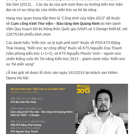
Sài Gòn (2013),… Các dự án của anh luôn theo xu hướng kiến trúc hiện
đại và có sự cộng tác của nhiều kiến trúc sư trẻ tài năng.
Hạng mục quan trọng tiếp theo là “
Công trình của Năm 2013
” đã thuộc
về
Cụm công trình Thư viện – Bảo tàng tỉnh Quảng Ninh
do liên danh
Viện Quy hoạch Đô thị Nông thôn Quốc gia (VIAP) và S Design thiết kế, với
1267/5190 phiếu bình chọn.
Các danh hiệu “
Kiến trúc sư lý luận phê bình
” thuộc về PGS.KTS Đặng
Thái Hoàng, “
Kiến trúc sư cộng đồng
” thuộc về KTS Nguyễn Duy Thanh
(Văn phòng kiến trúc 1+1>2), và KTS Nguyễn Phước Vinh – người vừa
chiến thắng cuộc thi Tài năng Kiến trúc 2013 – giành danh hiệu “
Kiến trúc
sư Trẻ triển vọng
”.
Lễ trao giải sẽ được tổ chức vào ngày 14/1/2014 tại khách sạn Hilton
Opera Hà Nội.