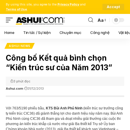
By using this site, you agree to the
Privacy Policy
and
Accept
Terms of Use
.
Aa
Font
Resizer
Home
Tin tức / Sự kiện
Chuyên mục
Công nghệ
Vật liệ
ASHUI NEWS
Công bố Kết quả bình chọn
“Kiến trúc sư của Năm 2013”
3 phút đọc
Ashui.com
31/12/2013
Với 763/5190 phiếu bầu,
KTS Bùi Anh Phú Ninh
(kiến trúc sư trưởng công
ty kiến trúc CIC36) đã giành thắng lợi cho danh hiệu này năm nay. Bùi Anh
Phú Ninh cùng CIC36 đã tham gia và đoạt nhiều giải thưởng các cuộc thi
phương án kiến trúc khắp cả nước như giải Ba thiết kế Trụ sở Ủy ban
Chứng khoán Nhà nước (2013), giải Ba thiết kế khách sạn Vietinbank –