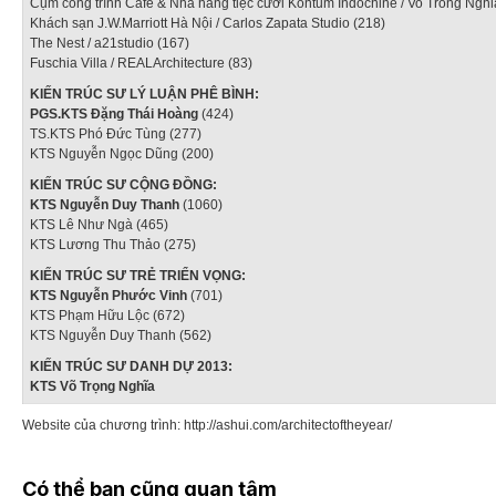
Cụm công trình Café & Nhà hàng tiệc cưới Kontum Indochine / Vo Trong Nghia
Khách sạn J.W.Marriott Hà Nội / Carlos Zapata Studio (218)
The Nest / a21studio (167)
Fuschia Villa / REALArchitecture (83)
KIẾN TRÚC SƯ LÝ LUẬN PHÊ BÌNH:
PGS.KTS Đặng Thái Hoàng
(424)
TS.KTS Phó Đức Tùng (277)
KTS Nguyễn Ngọc Dũng (200)
KIẾN TRÚC SƯ CỘNG ĐỒNG:
KTS Nguyễn Duy Thanh
(1060)
KTS Lê Như Ngà (465)
KTS Lương Thu Thảo (275)
KIẾN TRÚC SƯ TRẺ TRIỂN VỌNG:
KTS Nguyễn Phước Vinh
(701)
KTS Phạm Hữu Lộc (672)
KTS Nguyễn Duy Thanh (562)
KIẾN TRÚC SƯ DANH DỰ 2013:
KTS Võ Trọng Nghĩa
Website của chương trình:
http://ashui.com/architectoftheyear/
Có thể bạn cũng quan tâm