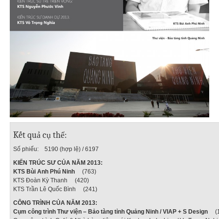
Kết quả cụ thể:
Số phiếu: 5190 (hợp lệ) / 6197
KIẾN TRÚC SƯ CỦA NĂM 2013:
KTS Bùi Anh Phú Ninh
(763)
KTS Đoàn Kỳ Thanh (420)
KTS Trần Lê Quốc Bình (241)
CÔNG TRÌNH CỦA NĂM 2013:
Cụm công trình Thư viện – Bảo tàng tỉnh Quảng Ninh / VIAP + S Design
(1