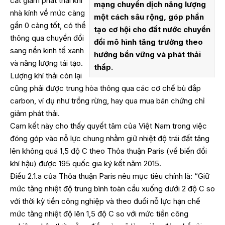
cắt giảm phát thải khí
mạng chuyển dịch năng lượng
nhà kính về mức càng
một cách sâu rộng, góp phần
gần 0 càng tốt, có thể
tạo cơ hội cho đất nước chuyển
thông qua chuyển đổi
đổi mô hình tăng trưởng theo
sang nền kinh tế xanh
hướng bền vững và phát thải
và năng lượng tái tạo.
thấp.
Lượng khí thải còn lại
cũng phải được trung hòa thông qua các cơ chế bù đắp
carbon, ví dụ như trồng rừng, hay qua mua bán chứng chỉ
giảm phát thải.
Cam kết này cho thấy quyết tâm của Việt Nam trong việc
đóng góp vào nỗ lực chung nhằm giữ nhiệt độ trái đất tăng
lên không quá 1,5 độ C theo Thỏa thuận Paris (về biến đổi
khí hậu) được 195 quốc gia ký kết năm 2015.
Điều 2.1.a của Thỏa thuận Paris nêu mục tiêu chính là: “Giữ
mức tăng nhiệt độ trung bình toàn cầu xuống dưới 2 độ C so
với thời kỳ tiền công nghiệp và theo đuổi nỗ lực hạn chế
mức tăng nhiệt độ lên 1,5 độ C so với mức tiền công