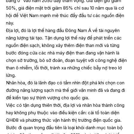
bằng 0” vào năm 2050 đầy tham vọng. Giá điện gió giảm
50%, giá điện mặt trời giảm 85% chỉ sau 10 năm qua là cơ
hội để Việt Nam mạnh mẽ thúc đẩy đầu tư các nguồn điện
này.
Địa lợi, đó là lợi thế hàng đầu Đông Nam Á về tài nguyên
năng lượng tái tạo. Tận dụng lợi thế này để phát triển các
nguồn điện sạch, không xây thêm điện than mới và từng
bước đóng cửa các nhà máy điện than đang vận hành là
chọn sở trường, bỏ sở đoản, đoạn tuyệt với công nghệ điện
than ô nhiễm, lỗi thời, tránh xa những chiếc bẫy nợ treo lơ
lửng.
Nhân hòa, đó là lãnh đạo có tầm nhìn đột phá khi chọn con
đường năng lượng sạch mà thế giới văn minh đã và đang đi
để kiến tạo sự thịnh vượng cho quốc gia.
Việc có tận dụng thiên thời, địa lợi và nhân hòa thành công
hay không phụ thuộc vào điều kiện cần: cải tổ toàn diện
QHĐ8 và phương thức vận hành thị trường điện quốc gia.
Bước đi quan trọng đầu tiên là loại khỏi danh mục toàn bộ