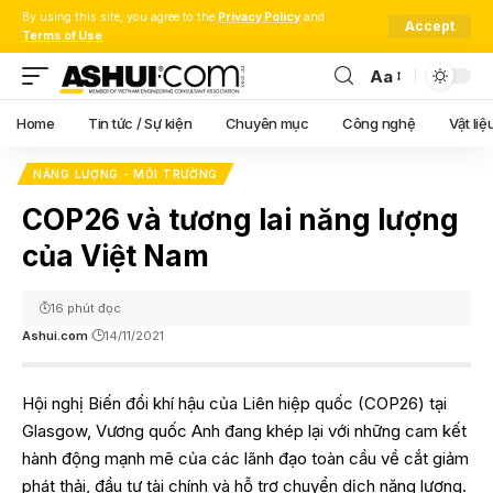
By using this site, you agree to the
Privacy Policy
and
Accept
Terms of Use
.
Aa
Font
Resizer
Home
Tin tức / Sự kiện
Chuyên mục
Công nghệ
Vật liệ
NĂNG LƯỢNG - MÔI TRƯỜNG
COP26 và tương lai năng lượng
của Việt Nam
16 phút đọc
Ashui.com
14/11/2021
Hội nghị Biến đổi khí hậu của Liên hiệp quốc (COP26) tại
Glasgow, Vương quốc Anh đang khép lại với những cam kết
hành động mạnh mẽ của các lãnh đạo toàn cầu về cắt giảm
phát thải, đầu tư tài chính và hỗ trợ chuyển dịch năng lượng.