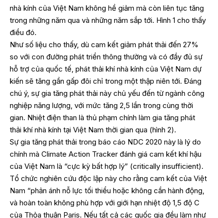
nhà kính của Việt Nam không hề giảm mà còn liên tục tăng
trong những năm qua và những năm sắp tới. Hình 1 cho thấy
điều đó.
Như số liệu cho thấy, dù cam kết giảm phát thải đến 27%
so với con đường phát triển thông thường và có đầy đủ sự
hỗ trợ của quốc tế, phát thải khí nhà kính của Việt Nam dự
kiến sẽ tăng gần gấp đôi chỉ trong một thập niên tới. Đáng
chú ý, sự gia tăng phát thải này chủ yếu đến từ ngành công
nghiệp năng lượng, với mức tăng 2,5 lần trong cùng thời
gian. Nhiệt điện than là thủ phạm chính làm gia tăng phát
thải khí nhà kính tại Việt Nam thời gian qua (hình 2).
Sự gia tăng phát thải trong báo cáo NDC 2020 này là lý do
chính mà Climate Action Tracker đánh giá cam kết khí hậu
của Việt Nam là “cực kỳ bất hợp lý” (critically insufficient).
Tổ chức nghiên cứu độc lập này cho rằng cam kết của Việt
Nam “phản ánh nỗ lực tối thiểu hoặc không cần hành động,
và hoàn toàn không phù hợp với giới hạn nhiệt độ 1,5 độ C
của Thỏa thuận Paris. Nếu tất cả các quốc gia đều làm như