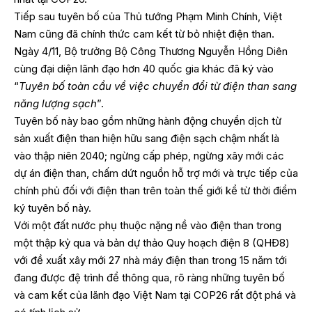
Tiếp sau tuyên bố của Thủ tướng Phạm Minh Chính, Việt
Nam cũng đã chính thức cam kết từ bỏ nhiệt điện than.
Ngày 4/11, Bộ trưởng Bộ Công Thương Nguyễn Hồng Diên
cùng đại diện lãnh đạo hơn 40 quốc gia khác đã ký vào
“
Tuyên bố toàn cầu về việc chuyển đổi từ điện than sang
năng lượng sạch
”.
Tuyên bố này bao gồm những hành động chuyển dịch từ
sản xuất điện than hiện hữu sang điện sạch chậm nhất là
vào thập niên 2040; ngừng cấp phép, ngừng xây mới các
dự án điện than, chấm dứt nguồn hỗ trợ mới và trực tiếp của
chính phủ đối với điện than trên toàn thế giới kể từ thời điểm
ký tuyên bố này.
Với một đất nước phụ thuộc nặng nề vào điện than trong
một thập kỷ qua và bản dự thảo Quy hoạch điện 8 (QHĐ8)
với đề xuất xây mới 27 nhà máy điện than trong 15 năm tới
đang được đệ trình để thông qua, rõ ràng những tuyên bố
và cam kết của lãnh đạo Việt Nam tại COP26 rất đột phá và