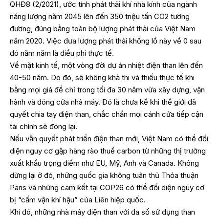
QHĐ8 (2/2021), ước tính phát thải khí nhà kính của ngành
năng lượng năm 2045 lên đến 350 triệu tấn CO2 tương
đương, đúng bằng toàn bộ lượng phát thải của Việt Nam
năm 2020. Việc đưa lượng phát thải khổng lồ này về 0 sau
đó năm năm là điều phi thực tế.
Về mặt kinh tế, một vòng đời dự án nhiệt điện than lên đến
40-50 năm. Do đó, sẽ không khả thi và thiếu thực tế khi
bằng mọi giá để chỉ trong tối đa 30 năm vừa xây dựng, vận
hành và đóng cửa nhà máy. Đó là chưa kể khi thế giới đã
quyết chia tay điện than, chắc chắn mọi cánh cửa tiếp cận
tài chính sẽ đóng lại.
Nếu vẫn quyết phát triển điện than mới, Việt Nam có thể đối
diện nguy cơ gặp hàng rào thuế carbon từ những thị trường
xuất khẩu trọng điểm như EU, Mỹ, Anh và Canada. Không
dừng lại ở đó, những quốc gia không tuân thủ Thỏa thuận
Paris và những cam kết tại COP26 có thể đối diện nguy cơ
bị “cấm vận khí hậu” của Liên hiệp quốc.
Khi đó, những nhà máy điện than với đa số sử dụng than