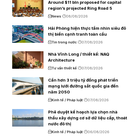
Around $11 bln proposed for capital
region’s projected Ring Road 5
News
08/08/2026
Hải Phòng hiện thực tầm nhìn siêu đô
thị biển cạnh tranh toàn cầu
Tin trong nước
07/08/2026
Nhà Vĩnh Long / thiết kế: NAQ
Architecture
Tư vấn thiết kế
07/08/2026
Cần hơn 3 triệu tỷ đồng phát triển
mạng lưới đường sắt quốc gia đến
năm 2050
Kinh tế / Pháp luật
07/08/2026
Phê duyệt kế hoạch lựa chọn nhà
thầu xây dựng cơ sở dữ liệu cấp, thoát
nước đô thị
Kinh tế / Pháp luật
06/08/2026