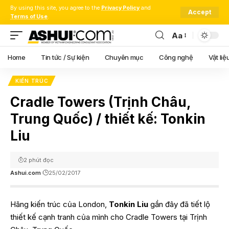
By using this site, you agree to the
Privacy Policy
and
Accept
Terms of Use
.
Aa
Font
Resizer
Home
Tin tức / Sự kiện
Chuyên mục
Công nghệ
Vật liệ
KIẾN TRÚC
Cradle Towers (Trịnh Châu,
Trung Quốc) / thiết kế: Tonkin
Liu
2 phút đọc
Ashui.com
25/02/2017
Hãng kiến trúc của London,
Tonkin Liu
gần đây đã tiết lộ
thiết kế cạnh tranh của mình cho Cradle Towers tại Trịnh