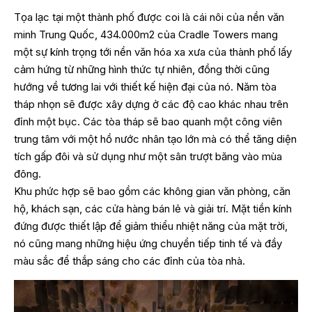
Tọa lạc tại một thành phố được coi là cái nôi của nền văn
minh Trung Quốc, 434.000m2 của Cradle Towers mang
một sự kính trọng tới nền văn hóa xa xưa của thành phố lấy
cảm hứng từ những hình thức tự nhiên, đồng thời cũng
hướng về tương lai với thiết kế hiện đại của nó. Năm tòa
tháp nhọn sẽ được xây dựng ở các độ cao khác nhau trên
đỉnh một bục. Các tòa tháp sẽ bao quanh một công viên
trung tâm với một hồ nước nhân tạo lớn mà có thể tăng diện
tích gấp đôi và sử dụng như một sân trượt băng vào mùa
đông.
Khu phức hợp sẽ bao gồm các không gian văn phòng, căn
hộ, khách sạn, các cửa hàng bán lẻ và giải trí. Mặt tiền kính
đứng được thiết lập để giảm thiểu nhiệt năng của mặt trời,
nó cũng mang những hiệu ứng chuyển tiếp tinh tế và đầy
màu sắc để thắp sáng cho các đỉnh của tòa nhà.