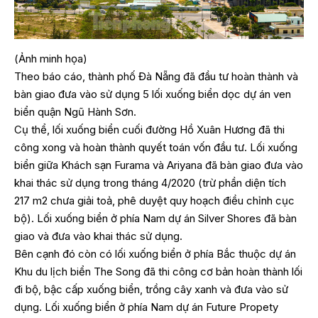
(Ảnh minh họa)
Theo báo cáo, thành phố Đà Nẵng đã đầu tư hoàn thành và
bàn giao đưa vào sử dụng 5 lối xuống biển dọc dự án ven
biển quận Ngũ Hành Sơn.
Cụ thể, lối xuống biển cuối đường Hồ Xuân Hương đã thi
công xong và hoàn thành quyết toán vốn đầu tư. Lối xuống
biển giữa Khách sạn Furama và Ariyana đã bàn giao đưa vào
khai thác sử dụng trong tháng 4/2020 (trừ phần diện tích
217 m2 chưa giải toả, phê duyệt quy hoạch điều chỉnh cục
bộ). Lối xuống biển ở phía Nam dự án Silver Shores đã bàn
giao và đưa vào khai thác sử dụng.
Bên cạnh đó còn có lối xuống biển ở phía Bắc thuộc dự án
Khu du lịch biển The Song đã thi công cơ bản hoàn thành lối
đi bộ, bậc cấp xuống biển, trồng cây xanh và đưa vào sử
dụng. Lối xuống biển ở phía Nam dự án Future Propety