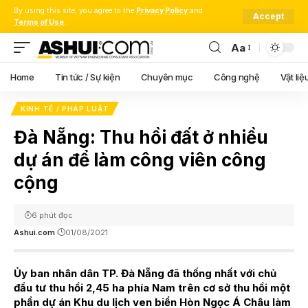
By using this site, you agree to the
Privacy Policy
and
Accept
Terms of Use
.
Aa
Font
Resizer
Home
Tin tức / Sự kiện
Chuyên mục
Công nghệ
Vật liệ
KINH TẾ / PHÁP LUẬT
Đà Nẵng: Thu hồi đất ở nhiều
dự án để làm công viên công
cộng
6 phút đọc
Ashui.com
01/08/2021
Ủy ban nhân dân TP. Đà Nẵng đã thống nhất với chủ
đầu tư thu hồi 2,45 ha phía Nam trên cơ sở thu hồi một
phần dự án Khu du lịch ven biển Hòn Ngọc Á Châu làm