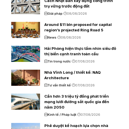
Cách Nhật Bản xây dựng công trình
trụ vững trước động đất
Giải pháp
08/08/2026
Around $11 bln proposed for capital
region’s projected Ring Road 5
News
08/08/2026
Hải Phòng hiện thực tầm nhìn siêu đô
thị biển cạnh tranh toàn cầu
Tin trong nước
07/08/2026
Nhà Vĩnh Long / thiết kế: NAQ
Architecture
Tư vấn thiết kế
07/08/2026
Cần hơn 3 triệu tỷ đồng phát triển
mạng lưới đường sắt quốc gia đến
năm 2050
Kinh tế / Pháp luật
07/08/2026
Phê duyệt kế hoạch lựa chọn nhà