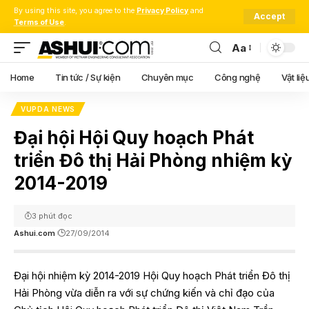
By using this site, you agree to the
Privacy Policy
and
Accept
Terms of Use
.
Aa
Font
Resizer
Home
Tin tức / Sự kiện
Chuyên mục
Công nghệ
Vật liệ
VUPDA NEWS
Đại hội Hội Quy hoạch Phát
triển Đô thị Hải Phòng nhiệm kỳ
2014-2019
3 phút đọc
Ashui.com
27/09/2014
Đại hội nhiệm kỳ 2014-2019 Hội Quy hoạch Phát triển Đô thị
Hải Phòng vừa diễn ra với sự chứng kiến và chỉ đạo của