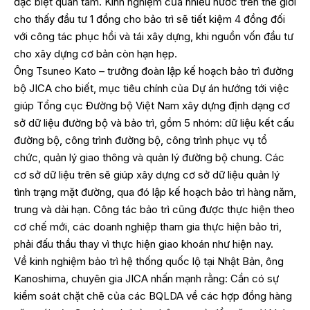
đặc biệt quan tâm. Kinh nghiệm của nhiều nước trên thế giới
cho thấy đầu tư 1 đồng cho bảo trì sẽ tiết kiệm 4 đồng đối
với công tác phục hồi và tái xây dựng, khi nguồn vốn đầu tư
cho xây dựng cơ bản còn hạn hẹp.
Ông Tsuneo Kato – trưởng đoàn lập kế hoạch bảo trì đường
bộ JICA cho biết, mục tiêu chính của Dự án hướng tới việc
giúp Tổng cục Đường bộ Việt Nam xây dựng định dạng cơ
sở dữ liệu đường bộ và bảo trì, gồm 5 nhóm: dữ liệu kết cấu
đường bộ, công trình đường bộ, công trình phục vụ tổ
chức, quản lý giao thông và quản lý đường bộ chung. Các
cơ sở dữ liệu trên sẽ giúp xây dựng cơ sở dữ liệu quản lý
tình trạng mặt đường, qua đó lập kế hoạch bảo trì hàng năm,
trung và dài hạn. Công tác bảo trì cũng được thực hiện theo
cơ chế mới, các doanh nghiệp tham gia thực hiện bảo trì,
phải đấu thầu thay vì thực hiện giao khoán như hiện nay.
Về kinh nghiệm bảo trì hệ thống quốc lộ tại Nhật Bản, ông
Kanoshima, chuyên gia JICA nhấn mạnh rằng: Cần có sự
kiểm soát chặt chẽ của các BQLDA về các hợp đồng hàng