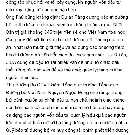
công tác phục hồi và tái xây dựng, khi nguồn vốn đầu tư
cho xây dựng cơ bản còn hạn hẹp.
Ông Phú cũng khẳng định: Dự án Tăng cường bảo trì đường
bộ- một dự án có khoản viện trợ không hoàn lại của Nhật
Bản trị giá khoảng 345 triệu Yên sẽ cho Việt Nam “bài học”
đáng quý đối với lĩnh vực bảo trì đường bộ. Thông qua dự
án, Nhật Bản muốn giới thiệu và áp dụng các phương thức
bảo trì đường bộ tiên tiến hiện đại, hiệu quả nhất. Tại Dự án,
JICA cũng đề cập tới rất nhiều vấn đề như: tổ chức đấu
thầu rộng rãi; các vấn đề về thể chế; quản lý; tăng cường
nguồn nhân lực…
Thứ trưởng Bộ GTVT kiêm Tổng cục trưởng Tổng cục
Đường bộ Việt Nam Nguyễn Ngọc Đông cho rằng: Trong
bối cảnh nguồn tài chính đầu tư hạn chế, ngành giao thông
cần tiến hành cải cách thể chế mạnh mẽ hơn để huy động
đa dạng các nguồn vốn đầu tư, quản lý hiệu quả các nguồn
lực cho phát triển cơ sở hạ tầng đường bộ, mà trước mắt là
Quỹ bảo trì đường bộ và huy động tài chính phát triển đường