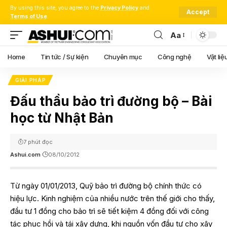
By using this site, you agree to the
Privacy Policy
and
Accept
Terms of Use
.
Aa
Font
Resizer
Home
Tin tức / Sự kiện
Chuyên mục
Công nghệ
Vật liệ
GIẢI PHÁP
Đấu thầu bảo trì đường bộ – Bài
học từ Nhật Bản
7 phút đọc
Ashui.com
08/10/2012
Từ ngày 01/01/2013, Quỹ bảo trì đường bộ chính thức có
hiệu lực. Kinh nghiệm của nhiều nước trên thế giới cho thấy,
đầu tư 1 đồng cho bảo trì sẽ tiết kiệm 4 đồng đối với công
tác phục hồi và tái xây dựng, khi nguồn vốn đầu tư cho xây