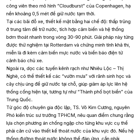
công viên theo mô hình “Cloudburst” của Copenhagen, hạ
nền khoảng 0,5 mét để giữ nước tạm thời.
Tại các bãi đỗ xe, thiết kế mặt bằng hai chế độ: thấp trũng
ở trung tâm để trữ nước, tích hợp cảm biến và hệ thống
bơm thoát nhanh trong vòng 30-90 phút. Giải pháp này từng
được thử nghiệm tại Rotterdam và chứng minh tính khả thi,
miễn là đi kèm cảm biến mực nước và biển báo điện tử
cảnh báo chủ xe.
Ngoài ra, dọc các tuyến kênh rạch như Nhiêu Lộc – Thị
Nghè, có thể thiết kế các “vườn mưa” với rãnh sinh học và
cây chịu úng để giữ nước tại chỗ, giúp giảm áp lực lên hệ
thống cống hiện tại, tương tự như “Thành phố bọt biển” của
Trung Quốc.
Từ góc độ chuyên gia độc lập, TS. Võ Kim Cương, nguyên
Phó kiến trúc sư trưởng TPHCM, nêu quan điểm chung rằng
lựa chọn phương án chống ngập cho từng khu vực cụ thể
phải căn cứ vào thiết kế thoát nước của khu vực đó. Nếu hệ
thống đường thoát nước không thể đáp ứng, cần phải