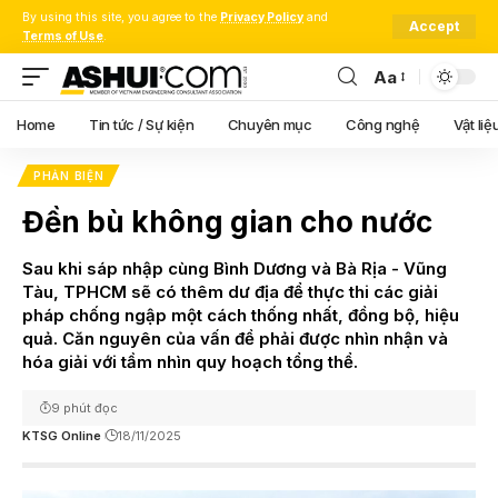
By using this site, you agree to the
Privacy Policy
and
Accept
Terms of Use
.
Aa
Font
Resizer
Home
Tin tức / Sự kiện
Chuyên mục
Công nghệ
Vật liệ
PHẢN BIỆN
Đền bù không gian cho nước
Sau khi sáp nhập cùng Bình Dương và Bà Rịa - Vũng
Tàu, TPHCM sẽ có thêm dư địa để thực thi các giải
pháp chống ngập một cách thống nhất, đồng bộ, hiệu
quả. Căn nguyên của vấn đề phải được nhìn nhận và
hóa giải với tầm nhìn quy hoạch tổng thể.
9 phút đọc
KTSG Online
18/11/2025