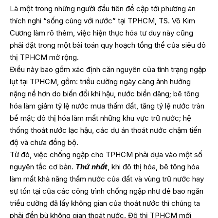
Là một trong những người đầu tiên đề cập tới phương án
thích nghi “sống cùng với nước” tại TPHCM, TS. Võ Kim
Cương làm rõ thêm, việc hiện thực hóa tư duy này cũng
phải đặt trong một bài toán quy hoạch tổng thể của siêu đô
thị TPHCM mở rộng.
Điều này bao gồm xác định căn nguyên của tình trạng ngập
lụt tại TPHCM, gồm: triều cường ngày càng ảnh hưởng
nặng nề hơn do biến đổi khí hậu, nước biển dâng; bê tông
hóa làm giảm tỷ lệ nước mưa thấm đất, tăng tỷ lệ nước tràn
bề mặt; đô thị hóa làm mất những khu vực trữ nước; hệ
thống thoát nước lạc hậu, các dự án thoát nước chậm tiến
độ và chưa đồng bộ.
Từ đó, việc chống ngập cho TPHCM phải dựa vào một số
nguyên tắc cơ bản.
Thứ nhất
, khi đô thị hóa, bê tông hóa
làm mất khả năng thấm nước của đất và vùng trữ nước hay
sự tồn tại của các công trình chống ngập như đê bao ngăn
triều cường đã lấy không gian của thoát nước thì chúng ta
phải đền bù không gian thoát nước. Đô thị TPHCM mới