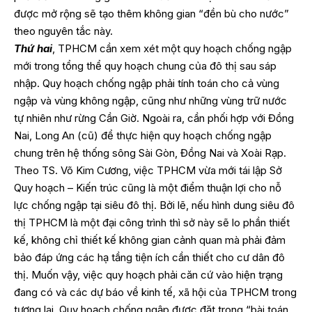
được mở rộng sẽ tạo thêm không gian “đền bù cho nước”
theo nguyên tắc này.
Thứ hai
, TPHCM cần xem xét một quy hoạch chống ngập
mới trong tổng thể quy hoạch chung của đô thị sau sáp
nhập. Quy hoạch chống ngập phải tính toán cho cả vùng
ngập và vùng không ngập, cũng như những vùng trữ nước
tự nhiên như rừng Cần Giờ. Ngoài ra, cần phối hợp với Đồng
Nai, Long An (cũ) để thực hiện quy hoạch chống ngập
chung trên hệ thống sông Sài Gòn, Đồng Nai và Xoài Rạp.
Theo TS. Võ Kim Cương, việc TPHCM vừa mới tái lập Sở
Quy hoạch – Kiến trúc cũng là một điểm thuận lợi cho nỗ
lực chống ngập tại siêu đô thị. Bởi lẽ, nếu hình dung siêu đô
thị TPHCM là một đại công trình thì sở này sẽ lo phần thiết
kế, không chỉ thiết kế không gian cảnh quan mà phải đảm
bảo đáp ứng các hạ tầng tiện ích cần thiết cho cư dân đô
thị. Muốn vậy, việc quy hoạch phải căn cứ vào hiện trạng
đang có và các dự báo về kinh tế, xã hội của TPHCM trong
tương lai. Quy hoạch chống ngập được đặt trong “bài toán