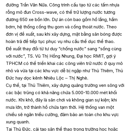
đường Trần Văn Nữa. Công trình cấu tạo từ các tấm nhựa
rỗng mô đun Cross-wave, có thể trữ lượng nước tương
đương 650 xe bồn lớn. Dự án còn bao gồm hồ lắng, hầm
bơm, hệ thống cống thu gom và cống thoát nước. Theo
đơn vị đề xuất, sau khi xây dựng, mặt bằng sân bóng được
hoàn trả để tiếp tục phục vụ nhu cầu thể dục thể thao.
Đề xuất thay đổi từ tư duy “chống nước” sang “sống cùng
với nước”, TS. Vũ Thị Hồng Nhung, Đại học RMIT, gợi ý
TPHCM có thể triển khai các công viên trữ nước ở quy mô
nhỏ và vừa tại các khu vực dễ bị ngập như Thủ Thiêm, Thủ
Đức hay dọc kênh Nhiêu Lộc – Thị Nghè.
Cụ thể, tại Thủ Thiêm, xây dựng quảng trường ven sông với
các bậc trũng có khả năng chứa 5.000-10.000 mét khối
nước. Khi khô, đây là sân chơi và không gian sự kiện; khi
mưa lớn, trở thành hồ chứa tạm thời. Hệ thống van một
chiều sẽ ngăn triều cường, đảm bảo an toàn cho khu vực
xung quanh.
Tại Thủ Đức, cải tạo sân thể thao trong trường học hoặc