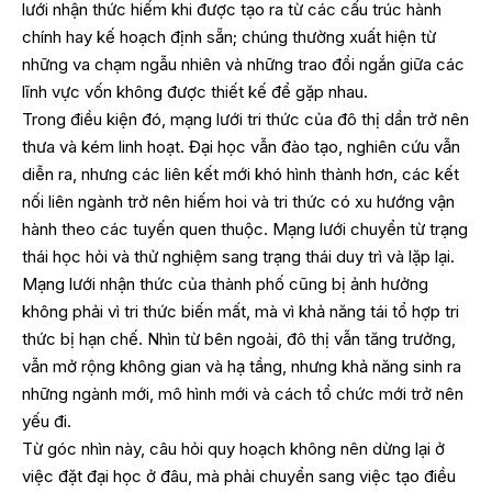
lưới nhận thức hiếm khi được tạo ra từ các cấu trúc hành
chính hay kế hoạch định sẵn; chúng thường xuất hiện từ
những va chạm ngẫu nhiên và những trao đổi ngắn giữa các
lĩnh vực vốn không được thiết kế để gặp nhau.
Trong điều kiện đó, mạng lưới tri thức của đô thị dần trở nên
thưa và kém linh hoạt. Đại học vẫn đào tạo, nghiên cứu vẫn
diễn ra, nhưng các liên kết mới khó hình thành hơn, các kết
nối liên ngành trở nên hiếm hoi và tri thức có xu hướng vận
hành theo các tuyến quen thuộc. Mạng lưới chuyển từ trạng
thái học hỏi và thử nghiệm sang trạng thái duy trì và lặp lại.
Mạng lưới nhận thức của thành phố cũng bị ảnh hưởng
không phải vì tri thức biến mất, mà vì khả năng tái tổ hợp tri
thức bị hạn chế. Nhìn từ bên ngoài, đô thị vẫn tăng trưởng,
vẫn mở rộng không gian và hạ tầng, nhưng khả năng sinh ra
những ngành mới, mô hình mới và cách tổ chức mới trở nên
yếu đi.
Từ góc nhìn này, câu hỏi quy hoạch không nên dừng lại ở
việc đặt đại học ở đâu, mà phải chuyển sang việc tạo điều