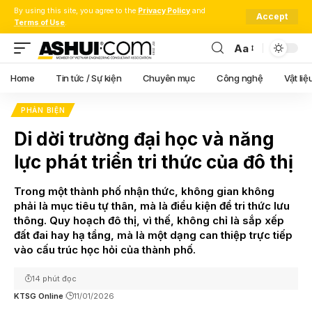
By using this site, you agree to the
Privacy Policy
and
Accept
Terms of Use
.
Aa
Font
Resizer
Home
Tin tức / Sự kiện
Chuyên mục
Công nghệ
Vật liệ
PHẢN BIỆN
Di dời trường đại học và năng
lực phát triển tri thức của đô thị
Trong một thành phố nhận thức, không gian không
phải là mục tiêu tự thân, mà là điều kiện để tri thức lưu
thông. Quy hoạch đô thị, vì thế, không chỉ là sắp xếp
đất đai hay hạ tầng, mà là một dạng can thiệp trực tiếp
vào cấu trúc học hỏi của thành phố.
14 phút đọc
KTSG Online
11/01/2026