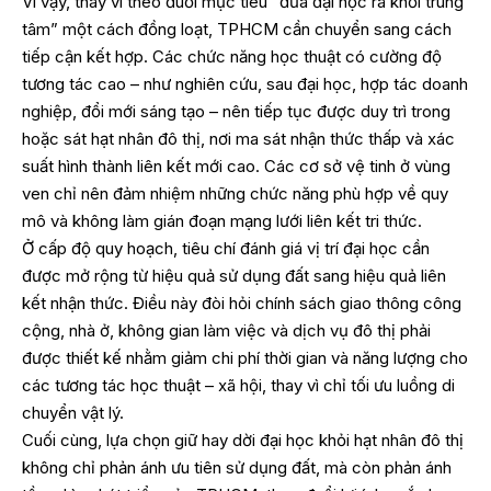
Vì vậy, thay vì theo đuổi mục tiêu “đưa đại học ra khỏi trung
tâm” một cách đồng loạt, TPHCM cần chuyển sang cách
tiếp cận kết hợp. Các chức năng học thuật có cường độ
tương tác cao – như nghiên cứu, sau đại học, hợp tác doanh
nghiệp, đổi mới sáng tạo – nên tiếp tục được duy trì trong
hoặc sát hạt nhân đô thị, nơi ma sát nhận thức thấp và xác
suất hình thành liên kết mới cao. Các cơ sở vệ tinh ở vùng
ven chỉ nên đảm nhiệm những chức năng phù hợp về quy
mô và không làm gián đoạn mạng lưới liên kết tri thức.
Ở cấp độ quy hoạch, tiêu chí đánh giá vị trí đại học cần
được mở rộng từ hiệu quả sử dụng đất sang hiệu quả liên
kết nhận thức. Điều này đòi hỏi chính sách giao thông công
cộng, nhà ở, không gian làm việc và dịch vụ đô thị phải
được thiết kế nhằm giảm chi phí thời gian và năng lượng cho
các tương tác học thuật – xã hội, thay vì chỉ tối ưu luồng di
chuyển vật lý.
Cuối cùng, lựa chọn giữ hay dời đại học khỏi hạt nhân đô thị
không chỉ phản ánh ưu tiên sử dụng đất, mà còn phản ánh