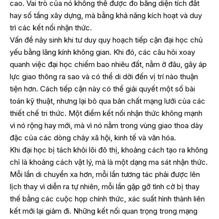
cao. Vai trò của nó không thể được đo bằng diện tích đất
hay số tầng xây dựng, mà bằng khả năng kích hoạt và duy
trì các kết nối nhận thức.
Vấn đề nảy sinh khi tư duy quy hoạch tiếp cận đại học chủ
yếu bằng lăng kính không gian. Khi đó, các câu hỏi xoay
quanh việc đại học chiếm bao nhiêu đất, nằm ở đâu, gây áp
lực giao thông ra sao và có thể di dời đến vị trí nào thuận
tiện hơn. Cách tiếp cận này có thể giải quyết một số bài
toán kỹ thuật, nhưng lại bỏ qua bản chất mạng lưới của các
thiết chế tri thức. Một điểm kết nối nhận thức không mạnh
vì nó rộng hay mới, mà vì nó nằm trong vùng giao thoa dày
đặc của các dòng chảy xã hội, kinh tế và văn hóa.
Khi đại học bị tách khỏi lõi đô thị, khoảng cách tạo ra không
chỉ là khoảng cách vật lý, mà là một dạng ma sát nhận thức.
Mỗi lần di chuyển xa hơn, mỗi lần tương tác phải được lên
lịch thay vì diễn ra tự nhiên, mỗi lần gặp gỡ tình cờ bị thay
thế bằng các cuộc họp chính thức, xác suất hình thành liên
kết mới lại giảm đi. Những kết nối quan trọng trong mạng