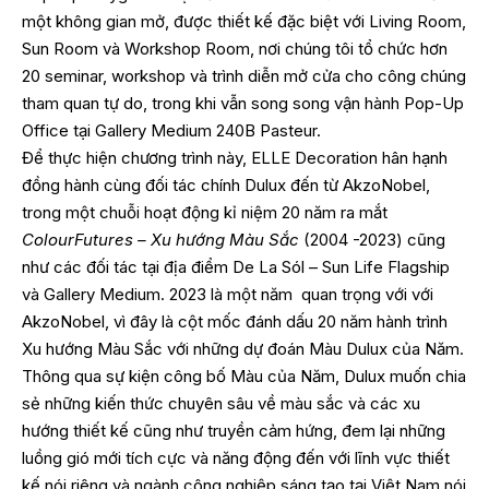
một không gian mở, được thiết kế đặc biệt với Living Room,
Sun Room và Workshop Room, nơi chúng tôi tổ chức hơn
20 seminar, workshop và trình diễn mở cửa cho công chúng
tham quan tự do, trong khi vẫn song song vận hành Pop-Up
Office tại Gallery Medium 240B Pasteur.
Để thực hiện chương trình này, ELLE Decoration hân hạnh
đồng hành cùng đối tác chính Dulux đến từ AkzoNobel,
trong một chuỗi hoạt động kỉ niệm 20 năm ra mắt
ColourFutures – Xu hướng Màu Sắc
(2004 -2023) cũng
như các đối tác tại địa điểm De La Sól – Sun Life Flagship
và Gallery Medium. 2023 là một năm quan trọng với với
AkzoNobel, vì đây là cột mốc đánh dấu 20 năm hành trình
Xu hướng Màu Sắc với những dự đoán Màu Dulux của Năm.
Thông qua sự kiện công bố Màu của Năm, Dulux muốn chia
sẻ những kiến thức chuyên sâu về màu sắc và các xu
hướng thiết kế cũng như truyền cảm hứng, đem lại những
luồng gió mới tích cực và năng động đến với lĩnh vực thiết
kế nói riêng và ngành công nghiệp sáng tạo tại Việt Nam nói