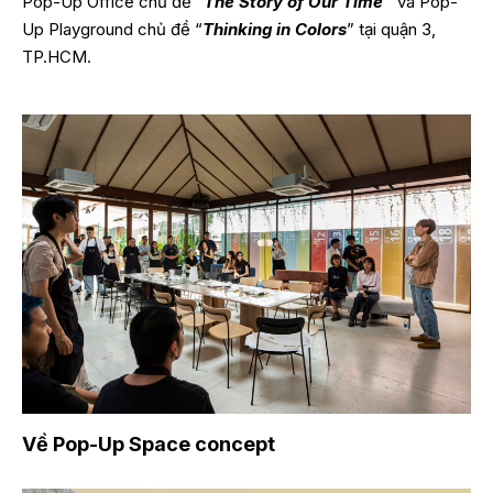
Pop-Up Office chủ đề “
The Story of Our Time”
và Pop-
Up Playground chủ đề “
Thinking in Colors
” tại quận 3,
TP.HCM.
Về Pop-Up Space concept