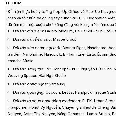
TP. HCM
Để hiện thực hoá ý tưởng Pop-Up Office và Pop-Up Playground
nhân và tổ chức đã chung tay cùng với ELLE Decoration Việ
đã làm nên một cuộc chơi xứng đáng với kỉ niệm 10 năm của 
Đối tác địa điểm:
Gallery Medium, De La Sól – Sun Life Fl
Đối tác truyền thông:
Maybe group
Đối tác sản phẩm nội thất:
District Eight, Nanohome, Ac
Garden, Nanohome, Handpick, B+ Furniture, Laita, Éponji, S
Yamaha Music
Đối tác sáng tạo:
IN2 Concept – NTK Nguyễn Hữu Vinh, 
Weaving Spaces, Đại Ngô Studio
Đối tác công nghệ:
Samsung
Đối tác quà tặng:
Cocoon, Letitia, Handpick, Traque Stud
Đối tác tổ chức hoạt động workshop:
ELEK, Urban Sketche
Travipome, Florist Vỹ Nguyễn, Chuyên gia lifestyle Cheng Bảo
Nguyen, Artist Thy Nguyễn, Nắng Ceramics, Lamoi Studio, Be