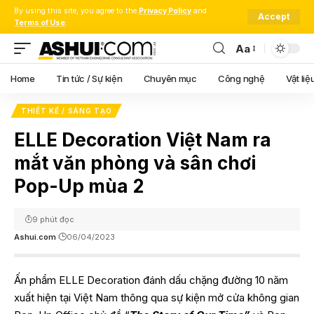
By using this site, you agree to the
Privacy Policy
and
Accept
Terms of Use
.
Aa
Font
Resizer
Home
Tin tức / Sự kiện
Chuyên mục
Công nghệ
Vật liệ
THIẾT KẾ / SÁNG TẠO
ELLE Decoration Việt Nam ra
mắt văn phòng và sân chơi
Pop-Up mùa 2
9 phút đọc
Ashui.com
06/04/2023
Ấn phẩm ELLE Decoration đánh dấu chặng đường 10 năm
xuất hiện tại Việt Nam thông qua sự kiện mở cửa không gian