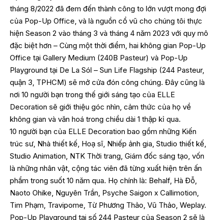
tháng 8/2022 đã đem đến thành công to lớn vượt mong đợi
của Pop-Up Office, và là nguồn cổ vũ cho chúng tôi thực
hiện Season 2 vào tháng 3 và tháng 4 năm 2023 với quy mô
đặc biệt hơn – Cùng một thời điểm, hai không gian Pop-Up
Office tại Gallery Medium (240B Pasteur) và Pop-Up
Playground tại De La Sól – Sun Life Flagship (244 Pasteur,
quận 3, TPHCM) sẽ mở cửa đón công chúng. Đây cũng là
nơi 10 người bạn trong thế giới sáng tạo của ELLE
Decoration sẽ giới thiệu góc nhìn, cảm thức của họ về
không gian và văn hoá trong chiều dài 1 thập kỉ qua.
10 người bạn của ELLE Decoration bao gồm những Kiến
trúc sư, Nhà thiết kế, Hoạ sĩ, Nhiếp ảnh gia, Studio thiết kế,
Studio Animation, NTK Thời trang, Giám đốc sáng tạo, vốn
là những nhân vật, cộng tác viên đã từng xuất hiện trên ấn
phẩm trong suốt 10 năm qua. Họ chính là: Behalf, Hà Đỗ,
Naoto Ohike, Nguyên Trần, Psyche Saigon x Callimotion,
Tim Phạm, Travipome, Từ Phương Thảo, Vũ Thảo, Weplay.
Pop-Up Playground tại số 244 Pasteur của Season 2 sẽ là