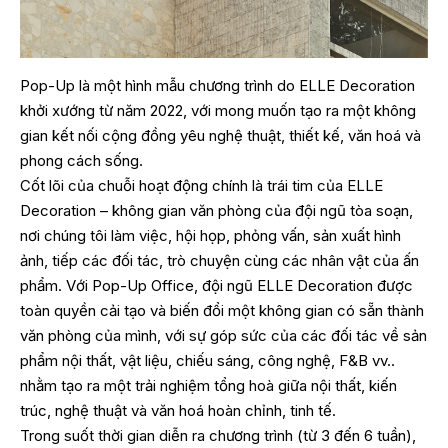
Pop-Up là một hình mẫu chương trình do ELLE Decoration
khởi xướng từ năm 2022, với mong muốn tạo ra một không
gian kết nối cộng đồng yêu nghệ thuật, thiết kế, văn hoá và
phong cách sống.
Cốt lõi của chuỗi hoạt động chính là trái tim của ELLE
Decoration – không gian văn phòng của đội ngũ tòa soạn,
nơi chúng tôi làm việc, hội họp, phỏng vấn, sản xuất hình
ảnh, tiếp các đối tác, trò chuyện cùng các nhân vật của ấn
phẩm. Với Pop-Up Office, đội ngũ ELLE Decoration được
toàn quyền cải tạo và biến đổi một không gian có sẵn thành
văn phòng của mình, với sự góp sức của các đối tác về sản
phẩm nội thất, vật liệu, chiếu sáng, công nghệ, F&B vv..
nhằm tạo ra một trải nghiệm tổng hoà giữa nội thất, kiến
trúc, nghệ thuật và văn hoá hoàn chỉnh, tinh tế.
Trong suốt thời gian diễn ra chương trình (từ 3 đến 6 tuần),