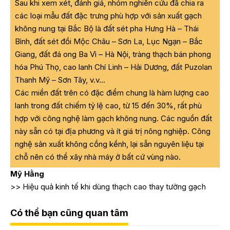
Sau khi xem xét, đánh giá, nhóm nghiên cứu đã chia ra
các loại mẫu đất đặc trưng phù hợp với sản xuất gạch
không nung tại Bắc Bộ là đất sét pha Hưng Hà – Thái
Bình, đất sét đồi Mộc Châu – Sơn La, Lục Ngạn – Bắc
Giang, đất đá ong Ba Vì – Hà Nội, tràng thạch bán phong
hóa Phú Thọ, cao lanh Chí Linh – Hải Dương, đất Puzolan
Thanh Mỹ – Sơn Tây, v.v…
Các miền đất trên có đặc điểm chung là hàm lượng cao
lanh trong đất chiếm tỷ lệ cao, từ 15 đến 30%, rất phù
hợp với công nghệ làm gạch không nung. Các nguồn đất
này sẵn có tại địa phương và ít giá trị nông nghiệp. Công
nghệ sản xuất không cồng kềnh, lại sẵn nguyên liệu tại
chỗ nên có thể xây nhà máy ở bất cứ vùng nào.
Mỹ Hằng
>>
Hiệu quả kinh tế khi dùng thạch cao thay tường gạch
Có thể bạn cũng quan tâm