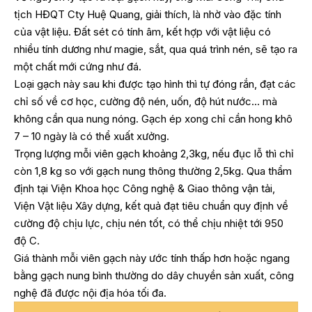
tịch HĐQT Cty Huệ Quang, giải thích, là nhờ vào đặc tính
của vật liệu. Đất sét có tính âm, kết hợp với vật liệu có
nhiều tính dương như magie, sắt, qua quá trình nén, sẽ tạo ra
một chất mới cứng như đá.
Loại gạch này sau khi được tạo hình thì tự đóng rắn, đạt các
chỉ số về cơ học, cường độ nén, uốn, độ hút nước… mà
không cần qua nung nóng. Gạch ép xong chỉ cần hong khô
7 – 10 ngày là có thể xuất xưởng.
Trọng lượng mỗi viên gạch khoảng 2,3kg, nếu đục lỗ thì chỉ
còn 1,8 kg so với gạch nung thông thường 2,5kg. Qua thẩm
định tại Viện Khoa học Công nghệ & Giao thông vận tải,
Viện Vật liệu Xây dựng, kết quả đạt tiêu chuẩn quy định về
cường độ chịu lực, chịu nén tốt, có thể chịu nhiệt tới 950
độ C.
Giá thành mỗi viên gạch này ước tính thấp hơn hoặc ngang
bằng gạch nung bình thường do dây chuyền sản xuất, công
nghệ đã được nội địa hóa tối đa.