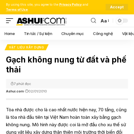
By using this site, you agree to the
Privacy Policy
and
Accept
Terms of Use
.
Aa
Font
Resizer
Home
Tin tức / Sự kiện
Chuyên mục
Công nghệ
Vật liệ
VẬT LIỆU XÂY DỰNG
Gạch không nung từ đất và phế
thải
7 phút đọc
Ashui.com
02/01/2010
Tòa nhà được cho là cao nhất nước hiện nay, 70 tầng, cũng
là tòa nhà đầu tiên tại Việt Nam hoàn toàn xây bằng gạch
không nung. Mô hình này được coi là mở đầu cho xu thế sử
dụng vật liệu xây dựng thân thiện môi trường thời biến đổi