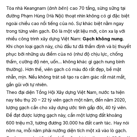
Tòa nhà Keangnam (
ảnh bên
) cao 70 tầng, sừng sững tại
đường Phạm Hùng (Hà Nội) thoạt nhìn không có gì đặc biệt
ngoài chiều cao nổi tiếng của nó. Sự khác biệt nằm ngay
trong từng viên gạch. Đó là một vật liệu mới, còn xa lạ với
nhiều công trình xây dựng Việt Nam:
Gạch không nung
.
Khi chọn loại gạch này, chủ đầu tư đã thẩm định và bị thuyết
phục bởi những ưu điểm của nó (như độ chịu lực, chống
thấm, cường độ nén, uốn… không khác gì gạch nung bình
thường). Hơn thế, viên gạch có màu đỏ rất đẹp, bề mặt
nhẵn, mịn. Nếu không trát sẽ tạo ra cảm giác rất mát mắt,
gần gũi với tự nhiên.
Theo đại diện Tổng Hội Xây dựng Việt Nam, nước ta hiện
nay tiêu thụ 20 – 22 tỷ viên gạch một năm, đến năm 2020,
lượng gạch cần cho xây dựng ước tính gấp đôi, 40 tỷ viên.
Để đạt được lượng gạch này, cần một lượng đất khoảng
600 triệu m3, tương đương 30.000 ha đất canh tác. Hay nói
nôm na, mỗi năm phải nướng diện tích một xã vào lò gạch.