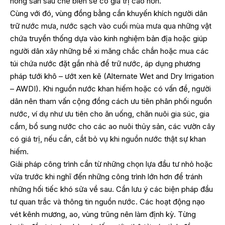
nông sản sau chế biến sẽ có giá trị cao hơn.
Cùng với đó, vùng đồng bằng cần khuyến khích người dân
trữ nước mưa, nước sạch vào cuối mùa mưa qua những vật
chứa truyền thống dựa vào kinh nghiệm bản địa hoặc giúp
người dân xây những bể xi măng chắc chắn hoặc mua các
túi chứa nước đặt gần nhà để trữ nước, áp dụng phương
pháp tưới khô – ướt xen kẽ (Alternate Wet and Dry Irrigation
– AWDI). Khi nguồn nước khan hiếm hoặc có vấn đề, người
dân nên tham vấn cộng đồng cách ưu tiên phân phối nguồn
nước, ví dụ như ưu tiên cho ăn uống, chăn nuôi gia súc, gia
cầm, bổ sung nước cho các ao nuôi thủy sản, các vườn cây
có giá trị, nếu cần, cắt bỏ vụ khi nguồn nước thật sự khan
hiếm.
Giải pháp công trình cần từ những chọn lựa đầu tư nhỏ hoặc
vừa trước khi nghĩ đến những công trình lớn hơn để tránh
những hối tiếc khó sửa về sau. Cần lưu ý các biện pháp đầu
tư quan trắc và thông tin nguồn nước. Các hoạt động nạo
vét kênh mương, ao, vùng trũng nên làm định kỳ. Từng