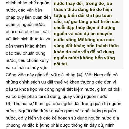
chỉnh pháp chế nguồn
nước thay đổi, trong đó, ba
thách thức đáng kể do hiện
nước, các văn bản
tượng biến đổi khí hậu toàn
pháp quy liên quan đến
cầu, sự gia tăng phát triển các
quản trị nguồn nước
chuỗi đập thủy điện ở thượng
phải chặt chẽ hơn, sát
nguồn và các dự án chuyển
với tình hình thực tại và
nước sông Mêkông qua các
vùng đất khác; bốn thách thức
cần tham khảo thêm
khác do các vấn đề sử dụng
các tiêu chuẩn dùng
nguồn nước không bền vững
nước, tiêu chuẩn xử lý
nội tại.
và xả thải ra thủy vực.
Công việc này gắn kết với giải pháp (4). Việt Nam cần có
những chính sách ưu đãi thuế và khen thưởng các đơn vị
đầu tư khoa học và công nghệ tiết kiệm nước, giảm xả thải
và có biện pháp tái sử dụng, quay vòng nguồn nước.
(6) Thu hút sự tham gia của người dân trong quản trị nguồn
nước. Người dân được quyền giám sát chất lượng nguồn
nước, có ý kiến về các kế hoạch sử dụng nguồn nước địa
phương và đặc biệt họ phải được thông tin đầy đủ, minh