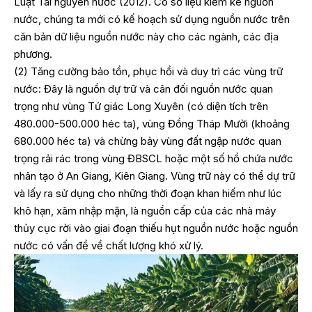
Luật Tài nguyên nước (2012). Có số liệu kiểm kê nguồn
nước, chúng ta mới có kế hoạch sử dụng nguồn nước trên
căn bản dữ liệu nguồn nước này cho các ngành, các địa
phương.
(2) Tăng cường bảo tồn, phục hồi và duy trì các vùng trữ
nước: Đây là nguồn dự trữ và cân đối nguồn nước quan
trọng như vùng Tứ giác Long Xuyên (có diện tích trên
480.000-500.000 héc ta), vùng Đồng Tháp Mười (khoảng
680.000 héc ta) và chừng bảy vùng đất ngập nước quan
trọng rải rác trong vùng ĐBSCL hoặc một số hồ chứa nước
nhân tạo ở An Giang, Kiên Giang. Vùng trữ này có thể dự trữ
và lấy ra sử dụng cho những thời đoạn khan hiếm như lúc
khô hạn, xâm nhập mặn, là nguồn cấp của các nhà máy
thủy cục rời vào giai đoạn thiếu hụt nguồn nước hoặc nguồn
nước có vấn đề về chất lượng khó xử lý.