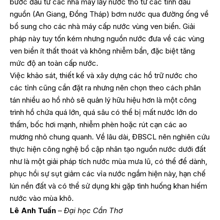
bước đầu tư các nhà máy lấy nước thô từ các tỉnh đầu
nguồn (An Giang, Đồng Tháp) bơm nước qua đường ống về
bổ sung cho các nhà máy cấp nước vùng ven biển. Giải
pháp này tuy tốn kém nhưng nguồn nước đưa về các vùng
ven biển ít thất thoát và không nhiễm bẩn, đặc biệt tăng
mức độ an toàn cấp nước.
Việc khảo sát, thiết kế và xây dựng các hồ trữ nước cho
các tỉnh cũng cần đặt ra nhưng nên chọn theo cách phân
tán nhiều ao hồ nhỏ sẽ quản lý hữu hiệu hơn là một công
trình hồ chứa quá lớn, quá sâu có thể bị mất nước lớn do
thấm, bốc hơi mạnh, nhiễm phèn hoặc rút cạn các ao
mương nhỏ chung quanh. Về lâu dài, ĐBSCL nên nghiên cứu
thực hiện công nghệ bổ cập nhân tạo nguồn nước dưới đất
như là một giải pháp tích nước mùa mưa lũ, có thể để dành,
phục hồi sự sụt giảm các vỉa nước ngầm hiện này, hạn chế
lún nền đất và có thể sử dụng khi gặp tình huống khan hiếm
nước vào mùa khô.
Lê Anh Tuấn
–
Đại học Cần Thơ