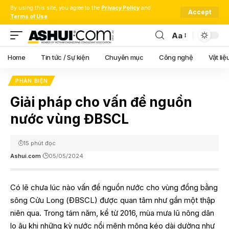
By using this site, you agree to the
Privacy Policy
and
Accept
Terms of Use
.
Aa
Font
Resizer
Home
Tin tức / Sự kiện
Chuyên mục
Công nghệ
Vật liệ
PHẢN BIỆN
Giải pháp cho vấn đề nguồn
nước vùng ĐBSCL
15 phút đọc
Ashui.com
05/05/2024
Có lẽ chưa lúc nào vấn đề nguồn nước cho vùng đồng bằng
sông Cửu Long (ĐBSCL) được quan tâm như gần một thập
niên qua. Trong tám năm, kể từ 2016, mùa mưa lũ nông dân
lo âu khi những kỳ nước nổi mênh mông kéo dài dường như