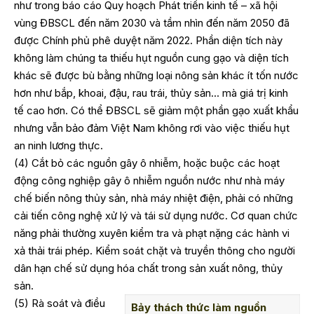
như trong báo cáo Quy hoạch Phát triển kinh tế – xã hội
vùng ĐBSCL đến năm 2030 và tầm nhìn đến năm 2050 đã
được Chính phủ phê duyệt năm 2022. Phần diện tích này
không làm chúng ta thiếu hụt nguồn cung gạo và diện tích
khác sẽ được bù bằng những loại nông sản khác ít tốn nước
hơn như bắp, khoai, đậu, rau trái, thủy sản… mà giá trị kinh
tế cao hơn. Có thể ĐBSCL sẽ giảm một phần gạo xuất khẩu
nhưng vẫn bảo đảm Việt Nam không rơi vào việc thiếu hụt
an ninh lương thực.
(4) Cắt bỏ các nguồn gây ô nhiễm, hoặc buộc các hoạt
động công nghiệp gây ô nhiễm nguồn nước như nhà máy
chế biến nông thủy sản, nhà máy nhiệt điện, phải có những
cải tiến công nghệ xử lý và tái sử dụng nước. Cơ quan chức
năng phải thường xuyên kiểm tra và phạt nặng các hành vi
xả thải trái phép. Kiểm soát chặt và truyền thông cho người
dân hạn chế sử dụng hóa chất trong sản xuất nông, thủy
sản.
(5) Rà soát và điều
Bảy thách thức làm nguồn