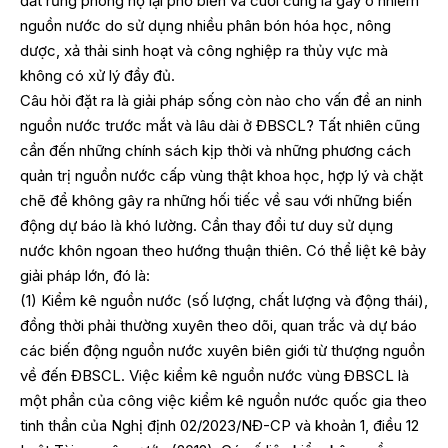
đất rừng phòng hộ lại phổ biến và cuối cùng là gây ô nhiễm
nguồn nước do sử dụng nhiều phân bón hóa học, nông
dược, xả thải sinh hoạt và công nghiệp ra thủy vực mà
không có xử lý đầy đủ.
Câu hỏi đặt ra là giải pháp sống còn nào cho vấn đề an ninh
nguồn nước trước mắt và lâu dài ở ĐBSCL? Tất nhiên cũng
cần đến những chính sách kịp thời và những phương cách
quản trị nguồn nước cấp vùng thật khoa học, hợp lý và chặt
chẽ để không gây ra những hối tiếc về sau với những biến
động dự báo là khó lường. Cần thay đổi tư duy sử dụng
nước khôn ngoan theo hướng thuận thiên. Có thể liệt kê bảy
giải pháp lớn, đó là:
(1) Kiểm kê nguồn nước (số lượng, chất lượng và động thái),
đồng thời phải thường xuyên theo dõi, quan trắc và dự báo
các biến động nguồn nước xuyên biên giới từ thượng nguồn
về đến ĐBSCL. Việc kiểm kê nguồn nước vùng ĐBSCL là
một phần của công việc kiểm kê nguồn nước quốc gia theo
tinh thần của Nghị định 02/2023/NĐ-CP và khoản 1, điều 12