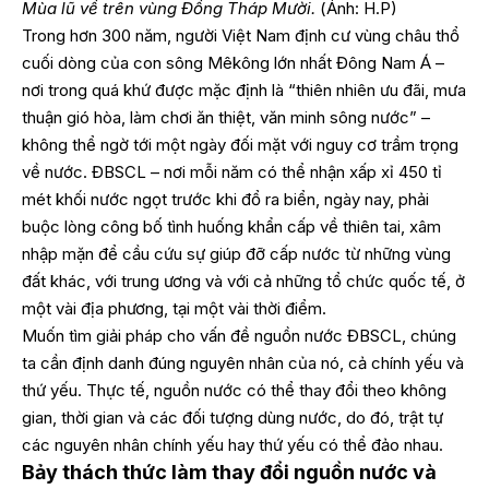
Mùa lũ về trên vùng Đồng Tháp Mười.
(Ảnh: H.P)
Trong hơn 300 năm, người Việt Nam định cư vùng châu thổ
cuối dòng của con sông Mêkông lớn nhất Đông Nam Á –
nơi trong quá khứ được mặc định là “thiên nhiên ưu đãi, mưa
thuận gió hòa, làm chơi ăn thiệt, văn minh sông nước” –
không thể ngờ tới một ngày đối mặt với nguy cơ trầm trọng
về nước. ĐBSCL – nơi mỗi năm có thể nhận xấp xỉ 450 tỉ
mét khối nước ngọt trước khi đổ ra biển, ngày nay, phải
buộc lòng công bố tình huống khẩn cấp về thiên tai, xâm
nhập mặn để cầu cứu sự giúp đỡ cấp nước từ những vùng
đất khác, với trung ương và với cả những tổ chức quốc tế, ở
một vài địa phương, tại một vài thời điểm.
Muốn tìm giải pháp cho vấn đề nguồn nước ĐBSCL, chúng
ta cần định danh đúng nguyên nhân của nó, cả chính yếu và
thứ yếu. Thực tế, nguồn nước có thể thay đổi theo không
gian, thời gian và các đối tượng dùng nước, do đó, trật tự
các nguyên nhân chính yếu hay thứ yếu có thể đảo nhau.
Bảy thách thức làm thay đổi nguồn nước và