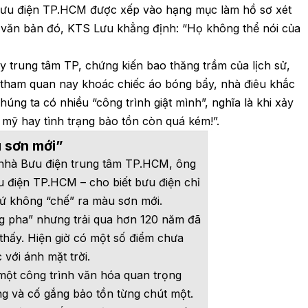
Bưu điện TP.HCM được xếp vào hạng mục làm hồ sơ xét
g văn bản đó, KTS Lưu khẳng định: “Họ không thể nói của
trung tâm TP, chứng kiến bao thăng trầm của lịch sử,
 tham quan nay khoác chiếc áo bóng bẩy, nhà điêu khắc
ng ta có nhiều “công trình giật mình”, nghĩa là khi xảy
 mỹ hay tình trạng bảo tồn còn quá kém!”.
 sơn mới”
a nhà Bưu điện trung tâm TP.HCM, ông
 điện TP.HCM – cho biết bưu điện chỉ
hứ không “chế” ra màu sơn mới.
g pha” nhưng trải qua hơn 120 năm đã
hấy. Hiện giờ có một số điểm chưa
với ánh mặt trời.
một công trình văn hóa quan trọng
ng và cố gắng bảo tồn từng chút một.