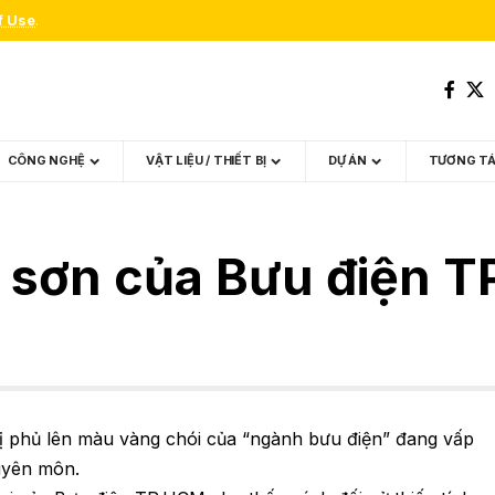
f Use
.
CÔNG NGHỆ
VẬT LIỆU / THIẾT BỊ
DỰ ÁN
TƯƠNG T
u sơn của Bưu điện 
 phủ lên màu vàng chói của “ngành bưu điện” đang vấp
huyên môn.