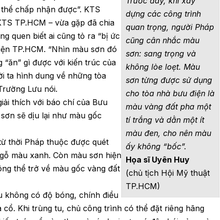
Trước đây, khi xây
 thể chấp nhận được”. KTS
dựng các công trình
KTS TP.HCM – vừa gặp đã chia
quan trọng, người Pháp
 quen biết ai cũng tỏ ra “bị ức
cũng cân nhắc màu
điện TP.HCM. “Nhìn màu sơn đó
sơn: sang trọng và
“ăn” gì được với kiến trúc của
không lòe loẹt. Màu
i ta hình dung về những tòa
sơn từng được sử dụng
Trường Lưu nói.
cho tòa nhà bưu điện là
ải thích với báo chí của Bưu
màu vàng đất pha một
sơn sẽ dịu lại như màu gốc
tí trắng và dằn một ít
màu đen, cho nên màu
từ thời Pháp thuộc được quét
ấy không “bốc”.
a gỗ màu xanh. Còn màu sơn hiện
Họa sĩ Uyên Huy
hông thể trở về màu gốc vàng đất
(chủ tịch Hội Mỹ thuật
TP.HCM)
iệu không có độ bóng, chính điều
cổ. Khi trùng tu, chủ công trình có thể đặt riêng hãng