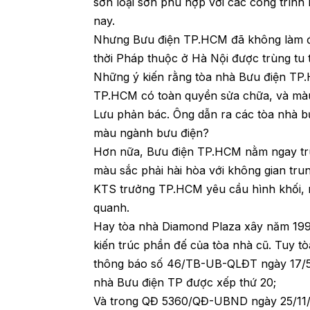
sơn loại sơn phù hợp với các công trình 
nay.
Nhưng Bưu điện TP.HCM đã không làm đi
thời Pháp thuộc ở Hà Nội được trùng tu
Những ý kiến rằng tòa nhà Bưu điện TP.H
TP.HCM có toàn quyền sửa chữa, và mà
Lưu phản bác. Ông dẫn ra các tòa nhà b
màu ngành bưu điện?
Hơn nữa, Bưu điện TP.HCM nằm ngay trun
màu sắc phải hài hòa với không gian tru
KTS trưởng TP.HCM yêu cầu hình khối, m
quanh.
Hay tòa nhà Diamond Plaza xây năm 1999
kiến trúc phần đế của tòa nhà cũ. Tuy t
thông báo số 46/TB-UB-QLĐT ngày 17/5/
nhà Bưu điện TP được xếp thứ 20;
Và trong QĐ 5360/QĐ-UBND ngày 25/11/20