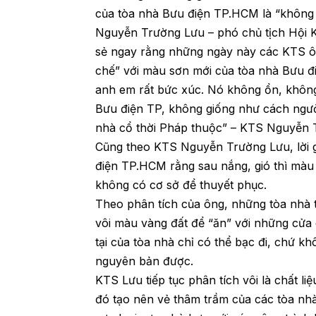
của tòa nhà Bưu điện TP.HCM là “không
Nguyễn Trường Lưu – phó chủ tịch Hội 
sẻ ngay rằng những ngày này các KTS ông
chế” với màu sơn mới của tòa nhà Bưu 
anh em rất bức xúc. Nó không ổn, không 
Bưu điện TP, không giống như cách ngườ
nhà cổ thời Pháp thuộc” – KTS Nguyễn 
Cũng theo KTS Nguyễn Trường Lưu, lời gi
điện TP.HCM rằng sau nắng, gió thì màu 
không có cơ sở để thuyết phục.
Theo phân tích của ông, những tòa nhà 
vôi màu vàng đất để “ăn” với những cử
tại của tòa nhà chỉ có thể bạc đi, chứ k
nguyên bản được.
KTS Lưu tiếp tục phân tích vôi là chất l
đó tạo nên vẻ thâm trầm của các tòa nhà 