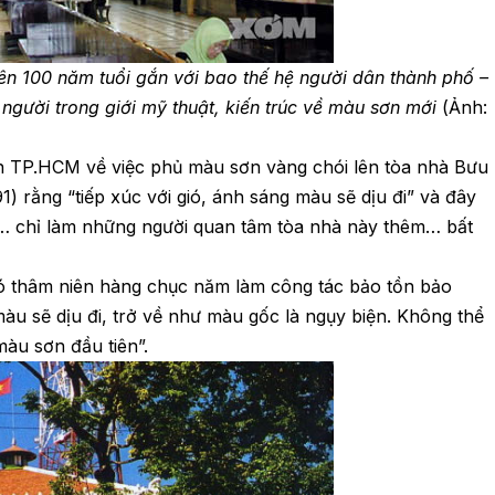
ên 100 năm tuổi gắn với bao thế hệ người dân thành phố –
người trong giới mỹ thuật, kiến trúc về màu sơn mới
(Ảnh:
n TP.HCM về việc phủ màu sơn vàng chói lên tòa nhà Bưu
 rằng “tiếp xúc với gió, ánh sáng màu sẽ dịu đi” và đây
”… chỉ làm những người quan tâm tòa nhà này thêm… bất
ó thâm niên hàng chục năm làm công tác bảo tồn bảo
màu sẽ dịu đi, trở về như màu gốc là ngụy biện. Không thể
màu sơn đầu tiên”.