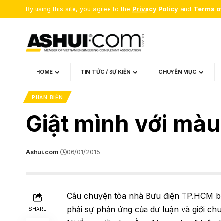
By using this site, you agree to the
Privacy Policy
and
Terms o
HOME
TIN TỨC / SỰ KIỆN
CHUYÊN MỤC
PHẢN BIỆN
Giật mình với mà
Ashui.com
06/01/2015
Câu chuyện tòa nhà Bưu điện TP.HCM bị
phải sự phản ứng của dư luận và giới c
SHARE