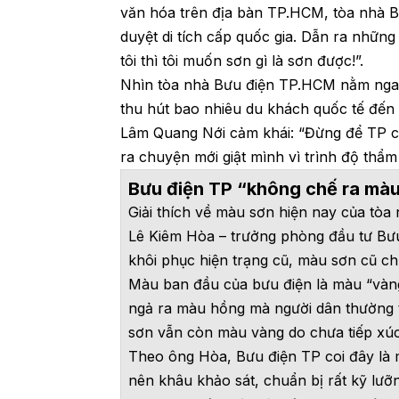
văn hóa trên địa bàn TP.HCM, tòa nhà 
duyệt di tích cấp quốc gia. Dẫn ra nhữn
tôi thì tôi muốn sơn gì là sơn được!”.
Nhìn tòa nhà Bưu điện TP.HCM nằm ngay 
thu hút bao nhiêu du khách quốc tế đến
Lâm Quang Nới cảm khái: “Đừng để TP chú
ra chuyện mới giật mình vì trình độ thẩm
Bưu điện TP “không chế ra màu
Giải thích về màu sơn hiện nay của tò
Lê Kiêm Hòa – trưởng phòng đầu tư Bưu
khôi phục hiện trạng cũ, màu sơn cũ c
Màu ban đầu của bưu điện là màu “vàn
ngả ra màu hồng mà người dân thường t
sơn vẫn còn màu vàng do chưa tiếp xúc 
Theo ông Hòa, Bưu điện TP coi đây là 
nên khâu khảo sát, chuẩn bị rất kỹ lưỡ