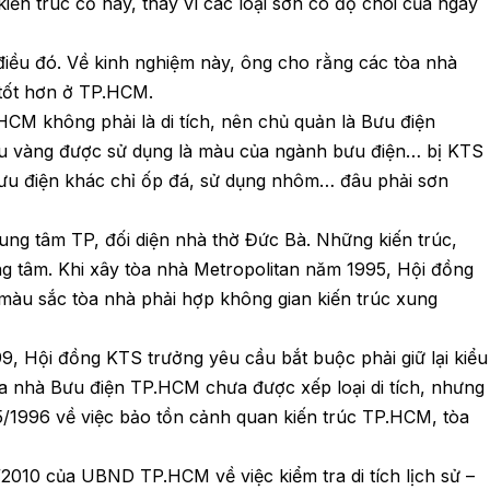
kiến trúc cổ này, thay vì các loại sơn có độ chói của ngày
ều đó. Về kinh nghiệm này, ông cho rằng các tòa nhà
 tốt hơn ở TP.HCM.
CM không phải là di tích, nên chủ quản là Bưu điện
u vàng được sử dụng là màu của ngành bưu điện… bị KTS
ưu điện khác chỉ ốp đá, sử dụng nhôm… đâu phải sơn
g tâm TP, đối diện nhà thờ Đức Bà. Những kiến trúc,
ng tâm. Khi xây tòa nhà Metropolitan năm 1995, Hội đồng
àu sắc tòa nhà phải hợp không gian kiến trúc xung
, Hội đồng KTS trưởng yêu cầu bắt buộc phải giữ lại kiểu
òa nhà Bưu điện TP.HCM chưa được xếp loại di tích, nhưng
1996 về việc bảo tồn cảnh quan kiến trúc TP.HCM, tòa
10 của UBND TP.HCM về việc kiểm tra di tích lịch sử –