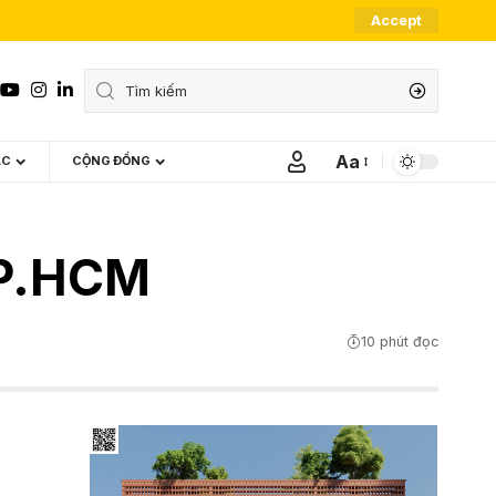
Accept
Aa
ÁC
CỘNG ĐỒNG
Font
Resizer
TP.HCM
10 phút đọc