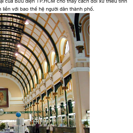
ại của Bưu điện TP.HCM cho thấy cách đối xử thiếu tính
n liền với bao thế hệ người dân thành phố.